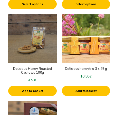
product
product
Select options
Select options
page
page
Delicious Honey Roasted
Delicious honeytrio 3 x 45 g
Cashews 100g
10.50
€
4.50
€
Add to basket
Add to basket