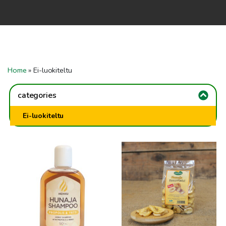
Home
Shop
Co-operation
Home
»
Ei-luokiteltu
Contact us
categories
FI
Ei-luokiteltu
EN
To checkout