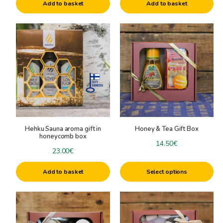
Add to basket
Add to basket
Hehku Sauna aroma gift in
Honey & Tea Gift Box
honeycomb box
14.50
€
23.00
€
Add to basket
Select options