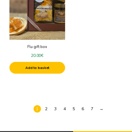
Flu gift box
20.00
€
Add to basket
1
2
3
4
5
6
7
→