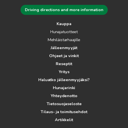
Driving directions and more information
Kauppa
Hunajatuotteet
Mehiläistarhaajille
Jälleenmyyjät
Ohjeet ja vinkit
Reseptit
Yritys
Haluatko jälleenmyyjäksi?
Hunajarinki
Yhteydenotto
Tietosuojaseloste
Tilaus- ja toimitusehdot
Artikkelit