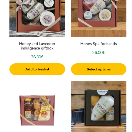
Honey and Lavender
Honey Spa for hands
indulgence giftbox
26.00
€
26.00
€
Add to basket
Select options
This
product
has
multiple
variants.
The
options
may