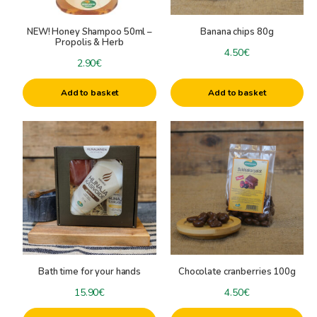
NEW! Honey Shampoo 50ml –
Banana chips 80g
Propolis & Herb
4.50
€
2.90
€
Add to basket
Add to basket
Bath time for your hands
Chocolate cranberries 100g
15.90
€
4.50
€