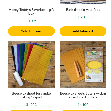
be
Honey Teddy’s Favorites – gift
Bath time for your feet
chosen
box
on
15.90
€
19.95
€
the
product
Select options
Add to basket
page
This
This
product
product
has
has
multiple
multiple
variants.
variants.
The
The
options
options
may
may
be
be
Beeswax sheet for candle
Beeswax sheets 3pcs + wick in
chosen
chosen
making 12-pack
a cardboard giftbox
on
on
31.20
€
14.40
€
the
the