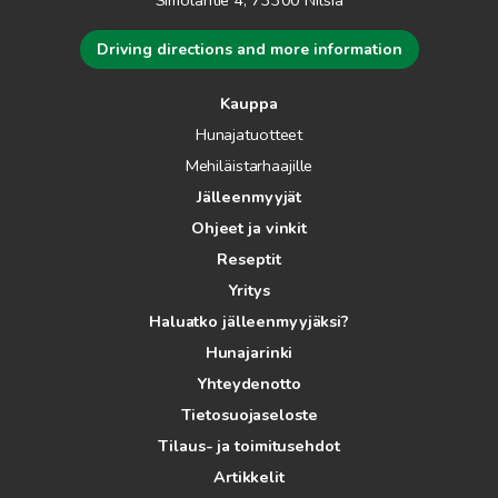
Simolantie 4, 73300 Nilsiä
Driving directions and more information
Kauppa
Hunajatuotteet
Mehiläistarhaajille
Jälleenmyyjät
Ohjeet ja vinkit
Reseptit
Yritys
Haluatko jälleenmyyjäksi?
Hunajarinki
Yhteydenotto
Tietosuojaseloste
Tilaus- ja toimitusehdot
Artikkelit