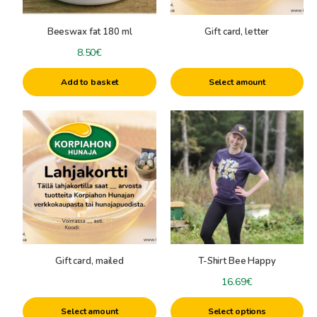
+
Honey harvest
Beefeed
Honey extractors
+
Varroa Control/Diseases
Honeyprocessing
Beeswax fat 180 ml
Gift card, letter
Honey harvest tools
Queen Breeding
8.50
€
Plasticpails & Bottlingtanks
other machines
Tools & Accessories
Packaging
Protective Clothing
Add to basket
Select amount
Cardboardbox
Beeswax & Frames
This
Beehives
product
has
multiple
variants.
The
options
may
be
Gift card, mailed
T-Shirt Bee Happy
chosen
on
16.69
€
the
Select amount
Select options
product