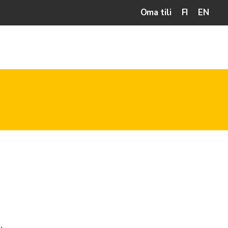
Oma tili
FI
EN