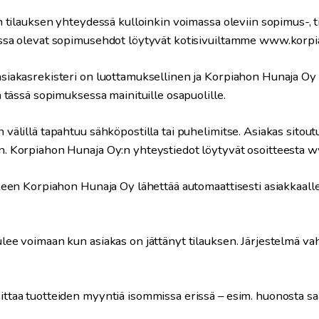
n tilauksen yhteydessä kulloinkin voimassa oleviin sopimus-, ti
ssa olevat sopimusehdot löytyvät kotisivuiltamme www.korpi
siakasrekisteri on luottamuksellinen ja Korpiahon Hunaja Oy
n tässä sopimuksessa mainituille osapuolille.
välillä tapahtuu sähköpostilla tai puhelimitse. Asiakas sitou
. Korpiahon Hunaja Oy:n yhteystiedot löytyvät osoitteesta 
lkeen Korpiahon Hunaja Oy lähettää automaattisesti asiakkaall
ee voimaan kun asiakas on jättänyt tilauksen. Järjestelmä vah
ttaa tuotteiden myyntiä isommissa erissä – esim. huonosta sa