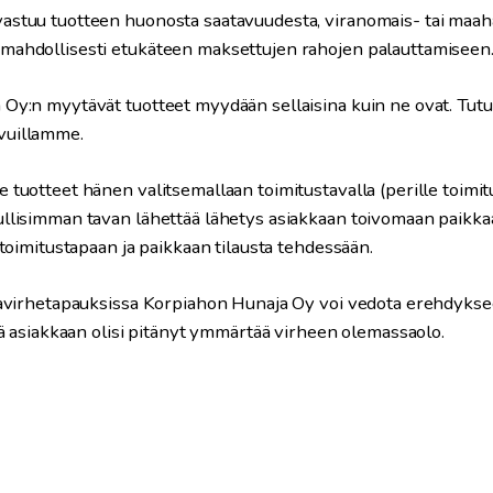
astuu tuotteen huonosta saatavuudesta, viranomais- tai maahan
mahdollisesti etukäteen maksettujen rahojen palauttamiseen
Oy:n myytävät tuotteet myydään sellaisina kuin ne ovat. Tutus
vuillamme.
 tuotteet hänen valitsemallaan toimitustavalla (perille toimitu
ullisimman tavan lähettää lähetys
asi
a
kkaan
toivomaan paikkaa
 toimitustapaan ja paikkaan tilausta tehdessään.
ntavirhetapauksissa Korpiahon Hunaja Oy voi vedota erehdykse
ttä asiakkaan olisi pitänyt ymmärtää virheen olemassaolo.