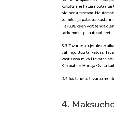
kuluttaja ei halua noutaa ta
ole peruutustapa. Noutamatt
toimitus ja palautuskustannu
Peruutuksen voit tehdä olem
tarkemmat palautusohjeet.
3.3 Tavaran kuljetuksen aik
vahingoittuu tai katoaa. Tav
vastuussa mikäli tavara vahi
Korpiahon Hunaja Oy:llä kaik
3.4 Jos lähetät tavaraa meil
4. Maksueh