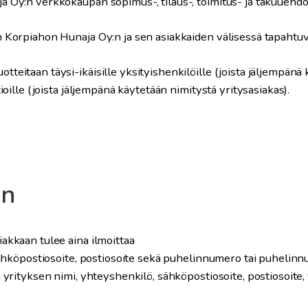
a Oy:n verkkokaupan sopimus-, tilaus-, toimitus- ja takuuehdo
n Korpiahon Hunaja Oy:n ja sen asiakkaiden välisessä tapaht
teitaan täysi-ikäisille yksityishenkilöille (joista jäljempänä 
tioille (joista jäljempänä käytetään nimitystä yritysasiakas).
en
akkaan tulee aina ilmoittaa
 sähköpostiosoite, postiosoite sekä puhelinnumero tai puhelinn
a yrityksen nimi, yhteyshenkilö, sähköpostiosoite, postiosoit