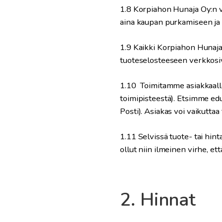
1.8 Korpiahon Hunaja Oy:n v
aina kaupan purkamiseen ja 
1.9 Kaikki Korpiahon Hunaja 
tuoteselosteeseen verkkosi
1.10
Toimitamme asiakkaalle
toimipisteestä). Etsimme ed
Posti). Asiakas voi vaikuttaa
1.11 Selvissä tuote- tai hi
ollut niin ilmeinen virhe, e
2. Hinnat