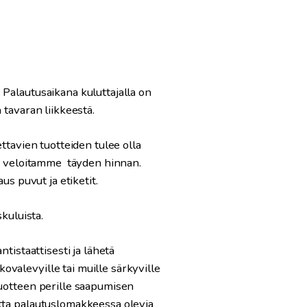
 Palautusaikana kuluttajalla on
 tavaran liikkeestä.
ttavien tuotteiden tulee olla
sta veloitamme täyden hinnan.
us puvut ja etiketit.
kuluista.
tistaattisesti ja lähetä
valevyille tai muille särkyville
tuotteen perille saapumisen
atta palautuslomakkeessa olevia