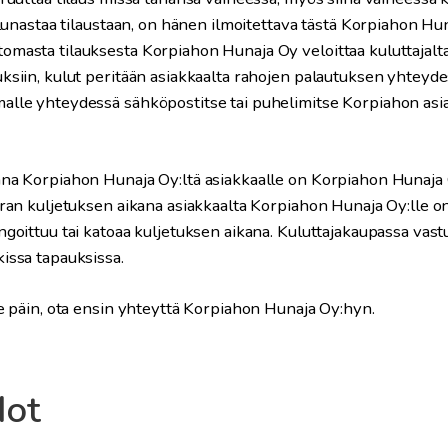
i lunastaa tilaustaan, on hänen ilmoitettava tästä Korpiahon Hu
omasta tilauksesta Korpiahon Hunaja Oy veloittaa kuluttajalt
ksiin, kulut peritään asiakkaalta rahojen palautuksen yhteydess
alle yhteydessä sähköpostitse tai puhelimitse Korpiahon asia
ana Korpiahon Hunaja Oy:ltä asiakkaalle on Korpiahon Hunaja 
aran kuljetuksen aikana asiakkaalta Korpiahon Hunaja Oy:lle on
ngoittuu tai katoaa kuljetuksen aikana. Kuluttajakaupassa vas
issa tapauksissa.
le päin, ota ensin yhteyttä Korpiahon Hunaja Oy:hyn.
dot