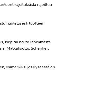
tuontirajoituksista rajoittuu
.
tu huolellisesti tuotteen
s, kirje tai nouto lähimmästä
n. (Matkahuolto, Schenker,
en, esimerkiksi jos kyseessä on