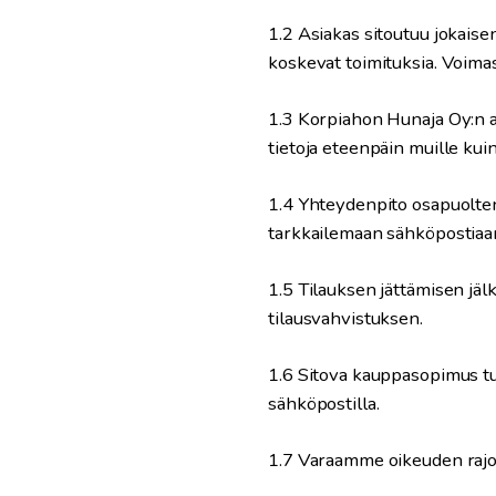
1.2 Asiakas sitoutuu jokaise
koskevat toimituksia. Voima
1.3 Korpiahon Hunaja Oy:n a
tietoja eteenpäin muille kui
1.4 Yhteydenpito osapuolten 
tarkkailemaan sähköpostiaan
1.5 Tilauksen jättämisen jä
tilausvahvistuksen.
1.6 Sitova kauppasopimus tul
sähköpostilla.
1.7 Varaamme oikeuden rajoi