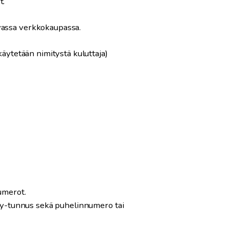
t.
uvassa verkkokaupassa.
käytetään nimitystä kuluttaja)
umerot.
e, y-tunnus sekä puhelinnumero tai