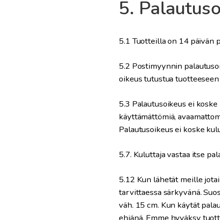
5. Palautus
5.1 Tuotteilla on 14 päivän 
5.2 Postimyynnin palautusoik
oikeus tutustua tuotteeseen 
5.3 Palautusoikeus ei koske 
käyttämättömiä, avaamattomi
Palautusoikeus ei koske kulut
5.7. Kuluttaja vastaa itse pa
5.12 Kun lähetät meille jotai
tarvittaessa särkyvänä. Suo
väh. 15 cm. Kun käytät pala
ehjänä. Emme hyväksy tuotte