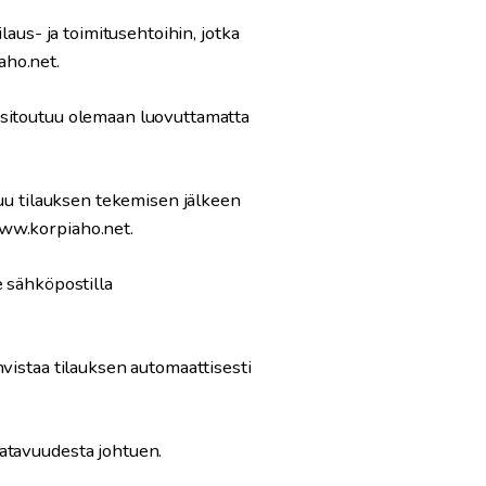
laus- ja toimitusehtoihin, jotka
aho.net.
 sitoutuu olemaan luovuttamatta
tuu tilauksen tekemisen jälkeen
www.korpiaho.net.
e sähköpostilla
vistaa tilauksen automaattisesti
atavuudesta johtuen.