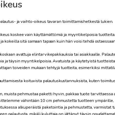
oikeus
palautus- ja vaihto-oikeus tavaran toimittamishetkestä lukien.
eus koskee vain käyttämättömiä ja myyntikelpoisia tuotteita.
ja kokeilla sitä samaan tapaan kuin hän voisi tehdä ostaessaan
koskaan avattuja elintarvikepakkauksia tai asiakkaalle.
Palaute
a ja täysin myyntikelpoisia
. A
vatuista ja käytetyistä tuottei
tajan toiveiden mukaan tehtyjä tuotteita, esimerkiksi mittatila
lauttamisesta koituvista palautuskustannuksista, kuten toimitus
n, muista pehmustaa paketti hyvin, pakkaa tuote tarvittaessa an
sittelemme vähintään 10 cm pehmustetta tuotteen ympärille, ko
utuksessa alkuperäistä paketointia ja pehmustetta, varmistat 
en palautusta, mikäli kuluttaja on jättänyt täysin noudattam