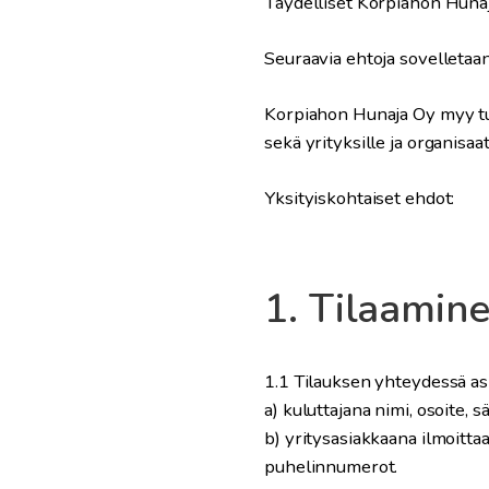
Täydelliset Korpiahon Hunaj
Seuraavia ehtoja sovelletaa
Korpiahon Hunaja Oy myy tuot
sekä yrityksille ja organisaa
Yksityiskohtaiset ehdot:
1. Tilaamin
1.1 Tilauksen yhteydessä asi
a) kuluttajana nimi, osoite,
b) yritysasiakkaana ilmoitta
puhelinnumerot.