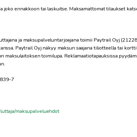
aa joko ennakkoon tai laskuitse. Maksamattomat tilaukset kats
ttajana ja maksupalveluntarjoajana toimii Paytrail Oyj (2122
anssa. Paytrail Oyj näkyy maksun saajana tiliotteella tai kortti
lä on maksulaitoksen toimilupa. Reklamaatiotapauksissa pyydäm
an.
22839-7
uluttaja/maksupalveluehdot