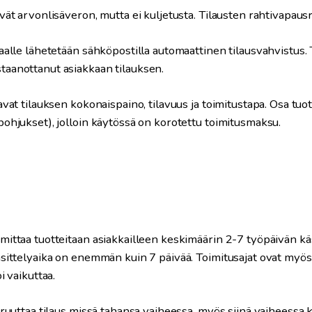
vät arvonlisäveron, mutta ei kuljetusta. Tilausten rahtivapausr
aalle lähetetään sähköpostilla automaattinen tilausvahvistus. 
aanottanut asiakkaan tilauksen.
avat
tilauksen
kokonaispaino, tilavuus ja toimitustapa. Osa tu
ohjukset), jolloin käytössä on korotettu
toimitus
maksu.
mittaa tuotteitaan asiakkailleen keskimäärin 2-7 työpäivän kä
äsittelyaika on enemmän kuin 7 päivää. Toimitusajat ovat myös
i vaikuttaa.
ruuttaa tilaus missä tahansa vaiheessa, myös siinä vaiheessa ku