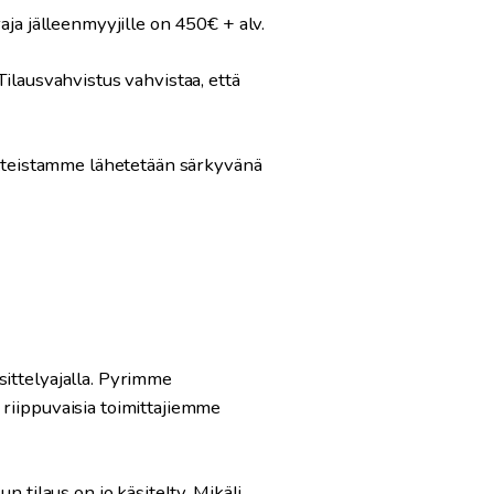
aja jälleenmyyjille on 450€ + alv.
Tilausvahvistus vahvistaa, että
otteistamme lähetetään särkyvänä
sittelyajalla. Pyrimme
 riippuvaisia toimittajiemme
n tilaus on jo käsitelty. Mikäli