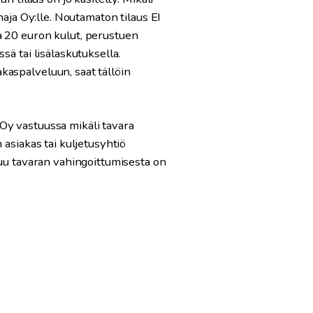
naja Oy:lle. Noutamaton tilaus EI
a 20 euron kulut, perustuen
ä tai lisälaskutuksella.
kaspalveluun, saat tällöin
Oy vastuussa mikäli tavara
 asiakas tai kuljetusyhtiö
tuu tavaran vahingoittumisesta on