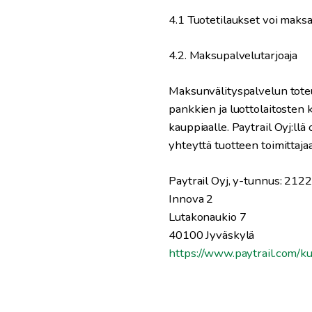
4.1 Tuotetilaukset voi maks
4.2.
Maksupalvelutarjoaja
Maksunvälityspalvelun toteu
pankkien ja luottolaitosten k
kauppiaalle. Paytrail Oyj:l
yhteyttä tuotteen toimittaja
Paytrail Oyj, y-tunnus: 21
Innova 2
Lutakonaukio 7
40100 Jyväskylä
https://www.paytrail.com/k