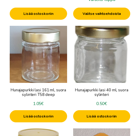
-
24.50€
Lisää ostoskoriin
Valitse vaihtoehdoista
Hunajapurkki lasi 161 ml, suora
Hunajapurkki lasi 40 ml, suora
sylinteri T58 deep
sylinteri
1.05
€
0.50
€
Lisää ostoskoriin
Lisää ostoskoriin
Tällä