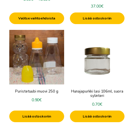
0.90€
37.00
€
-
Valitse vaihtoehdoista
Lisää ostoskoriin
45.50€
Puristetuubi muovi 250 g
Hunajapurkki lasi 106ml, suora
sylinteri
0.90
€
0.70
€
Lisää ostoskoriin
Lisää ostoskoriin