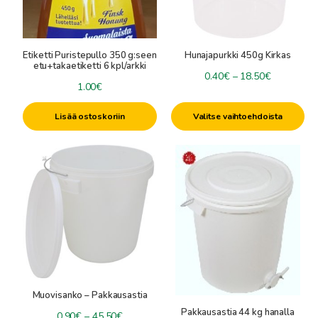
tehdä
valinnat
tuotteen
Etiketti Puristepullo 350 g:seen
Hunajapurkki 450g Kirkas
sivulla.
etu+takaetiketti 6 kpl/arkki
Hintaluokk
0.40
€
–
18.50
€
1.00
€
0.40€
-
Lisää ostoskoriin
Valitse vaihtoehdoista
18.50€
Tällä
tuotteella
on
useampi
muunnelma.
Voit
tehdä
valinnat
tuotteen
Muovisanko – Pakkausastia
sivulla.
Pakkausastia 44 kg hanalla
Hintaluokka:
0.90
€
–
45.50
€