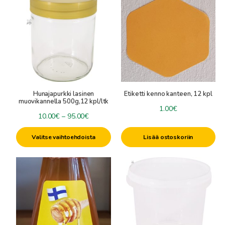
tuotteella
on
useampi
muunnelma.
Voit
tehdä
valinnat
tuotteen
Hunajapurkki lasinen
Etiketti kenno kanteen, 12 kpl
sivulla.
muovikannella 500g,12 kpl/ltk
1.00
€
Hintaluokka:
10.00
€
–
95.00
€
10.00€
Valitse vaihtoehdoista
Lisää ostoskoriin
-
95.00€
Tällä
tuotteella
on
useampi
muunnelma.
Voit