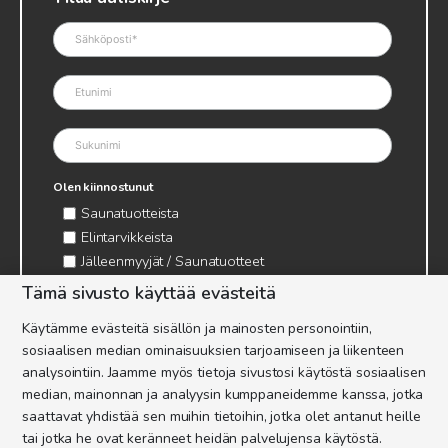
Olen kiinnostunut
Saunatuotteista
Elintarvikkeista
Jälleenmyyjät / Saunatuotteet
Jälleenmyyjät / Elintarvikkeet
Tämä sivusto käyttää evästeitä
Kynttilätarvikkeet & mehiläisvaha
Käytämme evästeitä sisällön ja mainosten personointiin,
Mehiläistarvikkeet
sosiaalisen median ominaisuuksien tarjoamiseen ja liikenteen
Ajankohtaista & tietopaketit tarhaajalle
analysointiin. Jaamme myös tietoja sivustosi käytöstä sosiaalisen
median, mainonnan ja analyysin kumppaneidemme kanssa, jotka
saattavat yhdistää sen muihin tietoihin, jotka olet antanut heille
tai jotka he ovat keränneet heidän palvelujensa käytöstä.