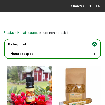
Oma tili
FI
EN
Kassalle
Hunajatuotteet
Etusivu
»
Hunajakauppa
»
Luonnon apteekki
Mehiläistarhaaja
Kategoriat
Jälleenmyyjät
+
Hunajakauppa
Yritys
+
Hunajat
Tällä
Yhteydenotto
Perinteinen kotimainen hunaja
Hunajaherkut
tuotteella
Maustetut hunajat
on
Ohjeet ja vinkit
Luonnon apteekki
useampi
muunnelma.
Teet & teetarvikkeet
Voit
tehdä
+
Hehku Sauna-, kylpy- ja ihonhoitotuotteet