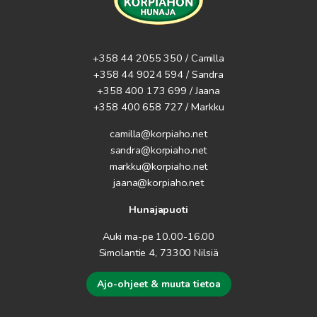
+358 44 2055 350 / Camilla
+358 44 9024 594
/ Sandra
+358 400 173 699 / Jaana
+358 400 658 727 / Markku
camilla@korpiaho.net
sandra@korpiaho.net
markku@korpiaho.net
jaana@korpiaho.net
Hunajapuoti
Auki ma-pe 10.00-16.00
Simolantie 4, 73300 Nilsiä
Ajo-ohjeet & muuta tietoa