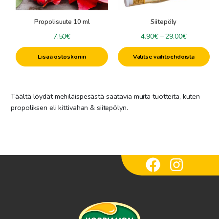
valinnat
tuotteen
Propolis-tuotteet
+
Lahjapakkaukset
Propolisuute 10 ml
Siitepöly
sivulla.
Hunajaiset Hiustuotteet
Liikelahjat
Hintaluokk
7.50
€
4.90
€
–
29.00
€
Hunajaiset jalkatuotteet
Mehiläisvahakynttilät
Herkkukorit & herkkulahjat
4.90€
Saippuat ja suihkugeelit
Lisää ostoskoriin
Valitse vaihtoehdoista
+
-
Saunalahjat
Mehiläisvaha & Kynttilätarvikkeet
Hunajaiset Kosteusvoiteet
29.00€
Kokoa oma lahja
Mehiläisvahahuulivoiteet
Kynttilävärit
Specials
Kasvo- ja vartalonaamiot
Mehiläisvahalevyt
Täältä löydät mehiläispesästä saatavia muita tuotteita, kuten
Saunatuoksut
Kynttilämuotit
Uutuudet
propoliksen eli kittivahan & siitepölyn.
Saunahunajat
Raaka-aineet
Ale
Saunatarvikkeet ja -tekstiilit
Sydänlangat
Muut kynttilätarvikkeet