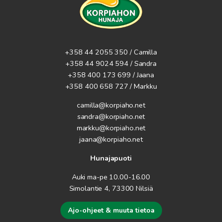
+358 44 2055 350 / Camilla
+358 44 9024 594
/ Sandra
+358 400 173 699 / Jaana
+358 400 658 727 / Markku
camilla@korpiaho.net
sandra@korpiaho.net
markku@korpiaho.net
jaana@korpiaho.net
Hunajapuoti
Auki ma-pe 10.00-16.00
Simolantie 4, 73300 Nilsiä
Ajo-ohjeet & muuta tietoa