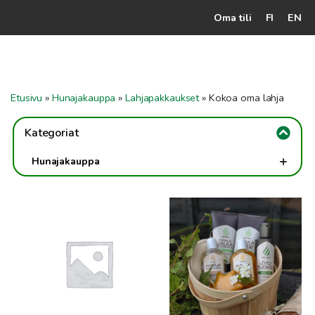
Oma tili
FI
EN
Kassalle
Hunajatuotteet
Etusivu
»
Hunajakauppa
»
Lahjapakkaukset
»
Kokoa oma lahja
Mehiläistarhaaja
Kategoriat
Jälleenmyyjät
+
Hunajakauppa
Yritys
+
Hunajat
Tällä
Tällä
Yhteydenotto
Perinteinen kotimainen hunaja
tuotteella
Hunajaherkut
tuotteella
Maustetut hunajat
on
on
Ohjeet ja vinkit
Luonnon apteekki
useampi
useampi
muunnelma.
muunnelma.
Teet & teetarvikkeet
Voit
Voit
tehdä
tehdä
+
Hehku Sauna-, kylpy- ja ihonhoitotuotteet