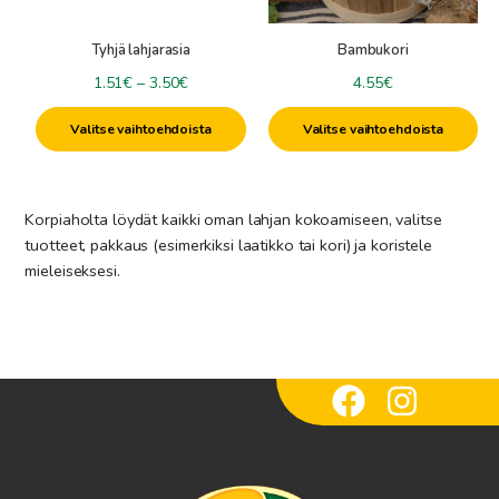
valinnat
valinnat
tuotteen
tuotteen
Propolis-tuotteet
-
Lahjapakkaukset
Tyhjä lahjarasia
Bambukori
sivulla.
sivulla.
Hunajaiset Hiustuotteet
Liikelahjat
Hintaluokka:
1.51
€
–
3.50
€
4.55
€
Hunajaiset jalkatuotteet
Herkkukorit & herkkulahjat
1.51€
Saippuat ja suihkugeelit
Valitse vaihtoehdoista
Valitse vaihtoehdoista
-
Saunalahjat
Hunajaiset Kosteusvoiteet
3.50€
Kokoa oma lahja
Mehiläisvahahuulivoiteet
Kasvo- ja vartalonaamiot
Mehiläisvahakynttilät
Korpiaholta löydät kaikki oman lahjan kokoamiseen, valitse
Saunatuoksut
+
tuotteet, pakkaus (esimerkiksi laatikko tai kori) ja koristele
Mehiläisvaha & Kynttilätarvikkeet
Saunahunajat
mieleiseksesi.
Saunatarvikkeet ja -tekstiilit
Kynttilävärit
Specials
Mehiläisvahalevyt
Kynttilämuotit
Uutuudet
Raaka-aineet
Ale
Sydänlangat
Muut kynttilätarvikkeet