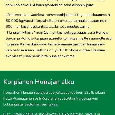
henkilöä sekä 1-4 kausityöntekijää sekä alihankkijoita.
Itäsuomalaista vadelma-horsmapohjaista hunajaa pakkaamme n.
80 000 kg/vuosi. Korpiaholla on omassa tarhauksessaan noin
600 mehiläisyhdyskuntaa. Lisäksi sopimustuottajina
”Hunajarinkiläisiä” noin 15 mehiläishoitajaa pääasiassa Pohjois-
Savon ja Pohjois-Karjalan alueelta toimittaa meille säännöllisesti
hunajaa. Kaiken kaikkiaan tarhauksemme laajuus Hunajarinki-
verkosto mukaan luettuna on yli 1000 yhdyskuntaa. Etsimme
aktiivisesti lisää henkilöitä hunajarinkiimme.
Korpiahon Hunajan alku
Korpiahon Hunajan alkujuuret sijoittuvat vuoteen 1936, jolloin
Kalle Puumalainen osti Korpiahon autiotilan Varpaisjärven
Lukkarilasta, tiettömän tien takaa.
Pian uutteruudella ja sinnikkyydellä alkoi peltojen raivaus ja