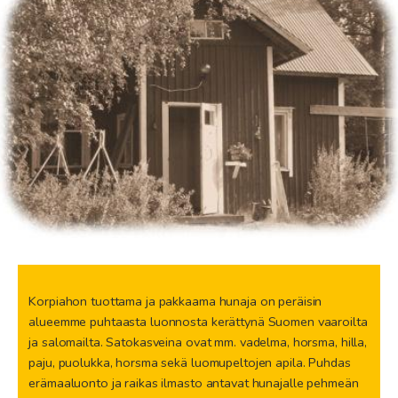
Korpiahon tuottama ja pakkaama hunaja on peräisin
alueemme puhtaasta luonnosta kerättynä Suomen vaaroilta
ja salomailta. Satokasveina ovat mm. vadelma, horsma, hilla,
paju, puolukka, horsma sekä luomupeltojen apila. Puhdas
erämaaluonto ja raikas ilmasto antavat hunajalle pehmeän