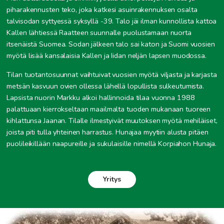
piharakennusten teko, joka katkesi asuinrakennuksen osalta
talvisodan syttyessä syksyllä -39. Talo jäi ilman kunnollista kattoa
Kallen lähtiessä Raatteen suunnalle puolustamaan nuorta
itsenäistä Suomea. Sodan jälkeen talo sai katon ja Suomi vuosien
myötä lisää kansalaisia Kallen ja Iidan neljän lapsen muodossa.
Tilan tuotantosuunnat vaihtuivat vuosien myötä viljasta ja karjasta
metsän kasvuun ovien ollessa lähellä lopullista sulkeutumista.
Lapsista nuorin Markku alkoi hallinnoida tilaa vuonna 1988
palattuaan kierrokseltaan maailmalta tuoden mukanaan tuoreen
kihlattunsa Jaanan. Tilalle ilmestyivät muutoksen myötä mehiläiset,
joista piti tulla yhteinen harrastus. Hunajaa myytiin alusta pitäen
puolileikillään naapureille ja sukulaisille nimellä Korpiahon Hunaja.
Yritys