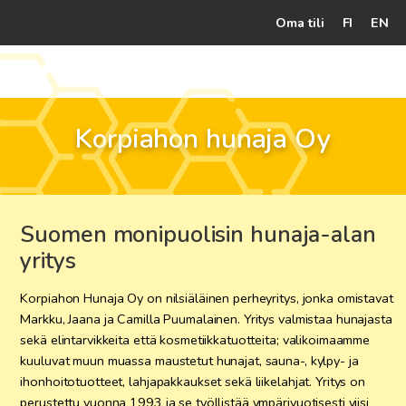
Oma tili
FI
EN
Kassalle
Hunajatuotteet
Korpiahon hunaja Oy
Mehiläistarhaaja
Jälleenmyyjät
Suomen monipuolisin hunaja-alan
Yritys
yritys
Yhteydenotto
Korpiahon Hunaja Oy on nilsiäläinen perheyritys, jonka omistavat
Ohjeet ja vinkit
Markku, Jaana ja Camilla Puumalainen. Yritys valmistaa hunajasta
sekä elintarvikkeita että kosmetiikkatuotteita; valikoimaamme
kuuluvat muun muassa maustetut hunajat, sauna-, kylpy- ja
ihonhoitotuotteet, lahjapakkaukset sekä liikelahjat. Yritys on
perustettu vuonna 1993 ja se työllistää ympärivuotisesti viisi