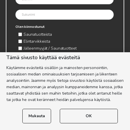
Olen kiinnostunut
Saunatuotteista
Elintarvikkeista
Jälleenmyyjät / Saunatuotteet
Jälleenmyyjät / Elintarvikkeet
Tämä sivusto käyttää evästeitä
Kynttilätarvikkeet & mehiläisvaha
Käytämme evästeitä sisällön ja mainosten personointiin,
Mehiläistarvikkeet
sosiaalisen median ominaisuuksien tarjoamiseen ja liikenteen
Ajankohtaista & tietopaketit tarhaajalle
analysointiin. Jaamme myös tietoja sivustosi käytöstä sosiaalisen
median, mainonnan ja analyysin kumppaneidemme kanssa, jotka
saattavat yhdistää sen muihin tietoihin, jotka olet antanut heille
tai jotka he ovat keränneet heidän palvelujensa käytöstä.
Mukauta
OK