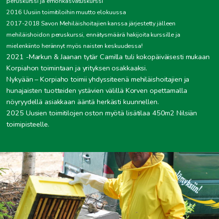
peruskurssi ja emonkasvatuskurssi
2016 Uusiin toimitiloihin muutto elokuussa
2017-2018 Savon Mehiläishoitajien kanssa järjestetty jälleen
mehiläishoidon peruskurssi, ennätysmäärä hakijoita kurssille ja
mielenkiinto herännyt myös naisten keskuudessa!
2021 -Markun & Jaanan tytär Camilla tuli kokopäiväisesti mukaan
Korpiahon toimintaan ja yrityksen osakkaaksi.
Nykyään – Korpiaho toimii yhdyssiteenä mehiläishoitajien ja
hunajaisten tuotteiden ystävien välillä Korven opettamalla
nöyryydellä asiakkaan ääntä herkästi kuunnellen.
2025 Uusien toimitilojen oston myötä lisätilaa 450m2 Nilsiän
toimipisteelle.