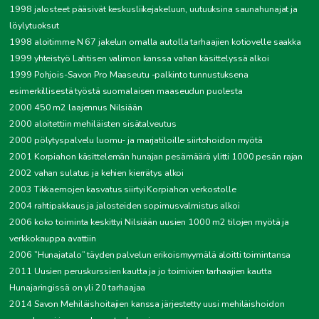
1998 jalosteet pääsivät keskusliikejakeluun, uutuuksina saunahunajat ja
löylytuoksut
1998 aloitimme N 67 jakelun omalla autolla tarhaajien kotiovelle saakka
1999 yhteistyö Lahtisen valimon kanssa vahan käsittelyssä alkoi
1999 Pohjois-Savon Pro Maaseutu -palkinto tunnustuksena
esimerkillisestä työstä suomalaisen maaseudun puolesta
2000 450 m2 laajennus Nilsiään
2000 aloitettiin mehiläisten sisätalveutus
2000 pölytyspalvelu luomu- ja marjatiloille siirtohoidon myötä
2001 Korpiahon käsittelemän hunajan pesämäärä ylitti 1000 pesän rajan
2002 vahan sulatus ja kehien kierrätys alkoi
2003 Tikkaemojen kasvatus siirtyi Korpiahon verkostolle
2004 rahtipakkaus ja jalosteiden sopimusvalmistus alkoi
2006 koko toiminta keskittyi Nilsiään uusien 1000 m2 tilojen myötä ja
verkkokauppa avattiin
2006 ”Hunajatalo” täyden palvelun erikoismyymälä aloitti toimintansa
2011 Uusien peruskurssien kautta ja jo toimivien tarhaajien kautta
Hunajaringissä on yli 20 tarhaajaa
2014 Savon Mehiläishoitajien kanssa järjestetty uusi mehiläishoidon