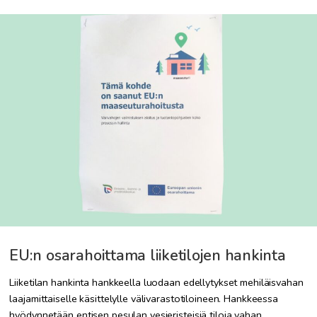
EU:n osarahoittama liiketilojen hankinta
Liiketilan hankinta hankkeella luodaan edellytykset mehiläisvahan
laajamittaiselle käsittelylle välivarastotiloineen. Hankkeessa
hyödynnetään entisen pesulan vesieristeisiä tiloja vahan