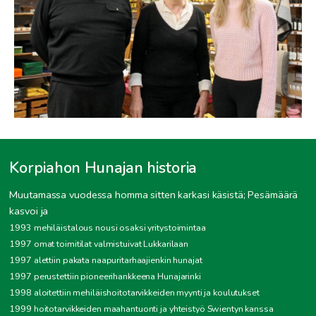
Korpiahon Hunajan historia
Muutamassa vuodessa homma sitten karkasi käsistä; Pesämäärä
kasvoi ja
1993 mehiläistalous nousi osaksi yritystoimintaa
1997 omat toimitilat valmistuivat Lukkarilaan
1997 alettiin pakata naapuritarhaajienkin hunajat
1997 perustettiin pioneerihankkeena Hunajarinki
1998 aloitettiin mehiläishoitotarvikkeiden myynti ja koulutukset
1999 hoitotarvikkeiden maahantuonti ja yhteistyö Swientyn kanssa