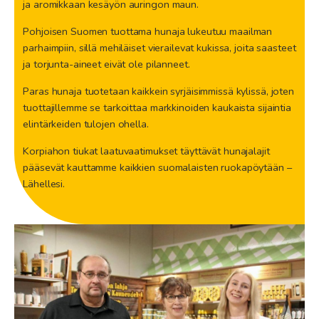
ja aromikkaan kesäyön auringon maun.
Pohjoisen Suomen tuottama hunaja lukeutuu maailman
parhaimpiin, sillä mehiläiset vierailevat kukissa, joita saasteet
ja torjunta-aineet eivät ole pilanneet.
Paras hunaja tuotetaan kaikkein syrjäisimmissä kylissä, joten
tuottajillemme se tarkoittaa markkinoiden kaukaista sijaintia
elintärkeiden tulojen ohella.
Korpiahon tiukat laatuvaatimukset täyttävät hunajalajit
pääsevät kauttamme kaikkien suomalaisten ruokapöytään –
Lähellesi.