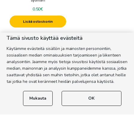
sylinteri
0.50
€
Lisää ostoskoriin
Tämä sivusto käyttää evästeitä
Mehiläishoitotarvikemyyntimme toimii riippumattomana
Käytämme evästeitä sisällön ja mainosten personointiin,
tarvikevalmistuttajana ja maahantuojana. Edustamme
sosiaalisen median ominaisuuksien tarjoamiseen ja liikenteen
maahantuotavissa hoitotarvikkeissa tanskalaista
SWIENTY A/S
,
analysointiin. Jaamme myös tietoja sivustosi käytöstä sosiaalisen
jolla on alan laajin valikoima Pohjoismaissa.
median, mainonnan ja analyysin kumppaneidemme kanssa, jotka
saattavat yhdistää sen muihin tietoihin, jotka olet antanut heille
Emme pyri olemaan suurin ja kaunein johtava ammattilainen,
tai jotka he ovat keränneet heidän palvelujensa käytöstä.
keskitymme mieluummin palvelemaan asiakkaitamme entistä
paremmin ja monipuolisemmin yhteiseksi hyväksi.
Mukauta
OK
Meiltä löydät kattavan valikoiman tarvikkeita mehiläistesi
parhaaksi. Toimitus koko Suomeen Postin, Kiitolinjan ja
Matkahuollon välityksellä!
Myös myymälämme palvelee teitä Nilsiässä.