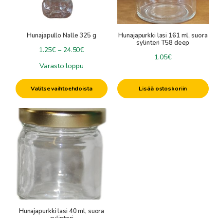
tehdä
valinnat
tuotteen
Hunajapullo Nalle 325 g
Hunajapurkki lasi 161 ml, suora
sivulla.
sylinteri T58 deep
Hintaluokka:
1.25
€
–
24.50
€
1.05
€
1.25€
Varasto loppu
-
24.50€
Valitse vaihtoehdoista
Lisää ostoskoriin
Hunajapurkki lasi 40 ml, suora