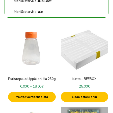
Mehiläistarvike-uutuudet
Mehiläistarvike-ale
Tällä
tuotteella
on
useampi
muunnelma.
Voit
tehdä
valinnat
tuotteen
Puristepullo läppäkorkilla 250g
Katto – BEEBOX
sivulla.
Hintaluokka:
0.90
€
–
18.00
€
25.00
€
0.90€
Valitse vaihtoehdoista
Lisää ostoskoriin
-
18.00€