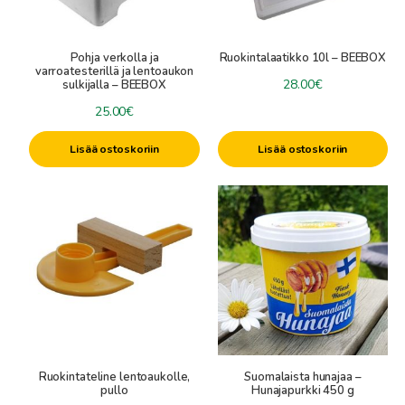
Pohja verkolla ja
Ruokintalaatikko 10l – BEEBOX
varroatesterillä ja lentoaukon
28.00
€
sulkijalla – BEEBOX
25.00
€
Lisää ostoskoriin
Lisää ostoskoriin
Tällä
tuotteella
on
useampi
muunnelma.
Voit
tehdä
valinnat
tuotteen
Ruokintateline lentoaukolle,
Suomalaista hunajaa –
sivulla.
pullo
Hunajapurkki 450 g