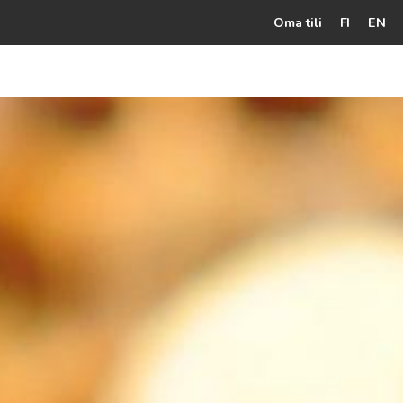
Oma tili
FI
EN
Kassalle
Hunajatuotteet
Mehiläistarhaaja
Jälleenmyyjät
Yritys
Yhteydenotto
Ohjeet ja vinkit