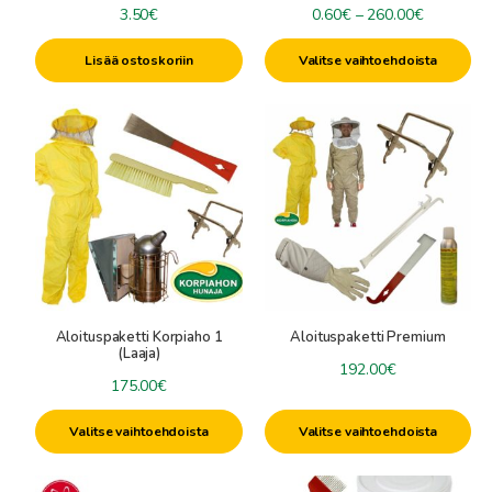
Hintaluok
3.50
€
0.60
€
–
260.00
€
0.60€
Lisää ostoskoriin
Valitse vaihtoehdoista
-
260.00€
Aloituspaketti Korpiaho 1
Aloituspaketti Premium
(Laaja)
192.00
€
175.00
€
Valitse vaihtoehdoista
Valitse vaihtoehdoista