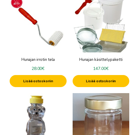
Hunajan irrotin tela
Hunajan käsittelypaketti
28.00
€
147.00
€
Lisää ostoskoriin
Lisää ostoskoriin
Tällä
tuotteella
on
useampi
muunnelma.
Voit