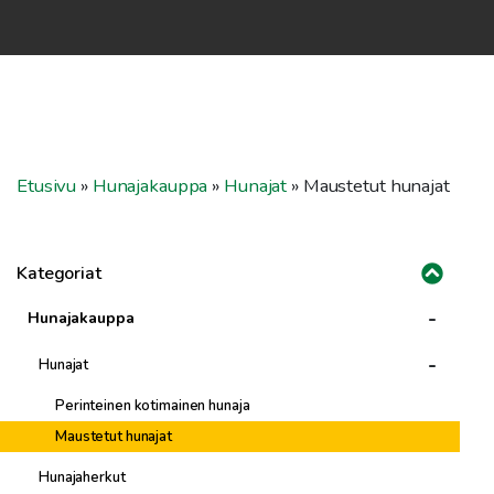
Etusivu
»
Hunajakauppa
»
Hunajat
»
Maustetut hunajat
Kategoriat
-
Hunajakauppa
-
Hunajat
Perinteinen kotimainen hunaja
Maustetut hunajat
Hunajaherkut