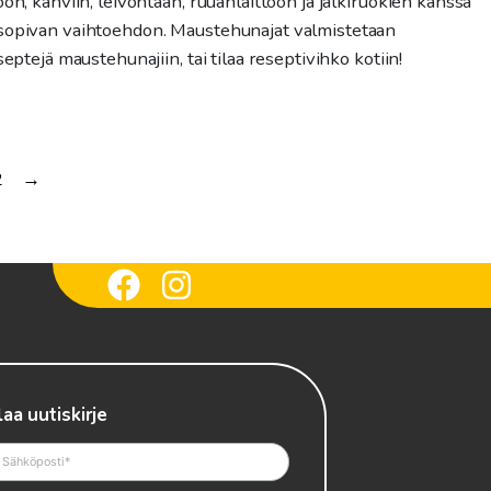
n, kahviin, leivontaan, ruuanlaittoon ja jälkiruokien kanssa
sopivan vaihtoehdon. Maustehunajat valmistetaan
ptejä maustehunajiin, tai tilaa reseptivihko kotiin!
2
→
laa uutiskirje