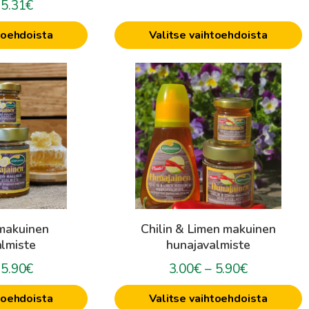
Hintaluokka:
5.31
€
3.00€
4.50€
-
toehdoista
Valitse vaihtoehdoista
-
5.90€
5.31€
Tällä
tuotteella
on
useampi
muunnelma.
Voit
tehdä
valinnat
tuotteen
makuinen
Chilin & Limen makuinen
sivulla.
lmiste
hunajavalmiste
Hintaluokka:
Hintaluokk
5.90
€
3.00
€
–
5.90
€
3.00€
3.00€
toehdoista
Valitse vaihtoehdoista
-
-