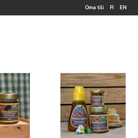
Oma tili
FI
EN
Tällä
tuotteella
on
useampi
muunnelma.
Voit
tehdä
valinnat