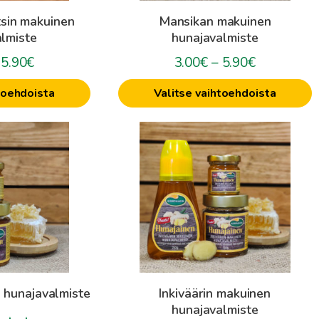
tuotteen
sin makuinen
Mansikan makuinen
sivulla.
lmiste
hunajavalmiste
Hintaluokka:
Hintaluokk
5.90
€
3.00
€
–
5.90
€
3.00€
3.00€
toehdoista
Valitse vaihtoehdoista
-
-
5.90€
5.90€
Tällä
tuotteella
on
useampi
muunnelma.
Voit
tehdä
valinnat
tuotteen
 hunajavalmiste
Inkiväärin makuinen
sivulla.
hunajavalmiste