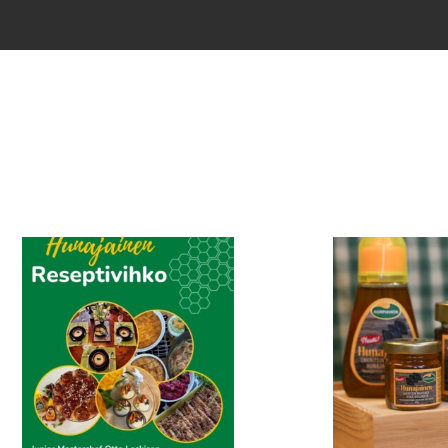
Tällä
tuotteella
on
useampi
muunnelma.
Voit
tehdä
valinnat