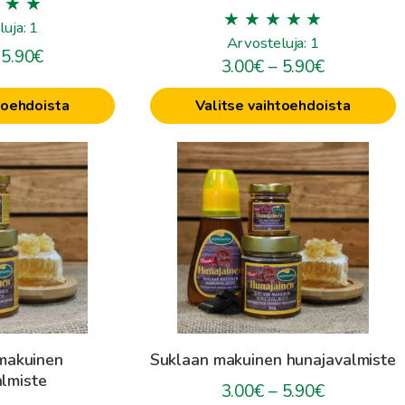
uja: 1
Arvosteluja: 1
Hintaluokka:
5.90
€
Hintaluokk
3.00
€
–
5.90
€
3.00€
3.00€
-
toehdoista
Valitse vaihtoehdoista
-
5.90€
5.90€
Tällä
tuotteella
on
useampi
muunnelma.
Voit
tehdä
valinnat
tuotteen
makuinen
Suklaan makuinen hunajavalmiste
sivulla.
lmiste
Hintaluokk
3.00
€
–
5.90
€