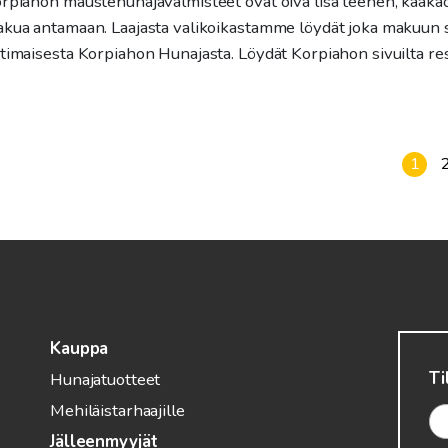
rpiahon maustehunajavalmisteet ovat oiva lisä teehen, kaakaoo
kua antamaan. Laajasta valikoikastamme löydät joka makuun 
timaisesta Korpiahon Hunajasta. Löydät Korpiahon sivuilta rese
1
Kauppa
Ti
Hunajatuotteet
Mehiläistarhaajille
Jälleenmyyjät