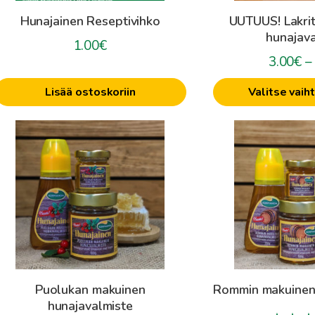
tuotteen
Hunajainen Reseptivihko
UUTUUS! Lakrit
sivulla.
hunajava
1.00
€
3.00
€
–
Lisää ostoskoriin
Valitse vaih
ällä
Tällä
uotteella
tuotteella
on
on
seampi
useampi
muunnelma.
muunnelma.
oit
Voit
ehdä
tehdä
alinnat
valinnat
uotteen
tuotteen
Puolukan makuinen
Rommin makuinen
ivulla.
sivulla.
hunajavalmiste