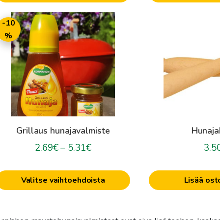
5.90€
ällä
-10
uotteella
%
on
seampi
muunnelma.
oit
ehdä
alinnat
uotteen
Grillaus hunajavalmiste
Hunaja
ivulla.
Hintaluokka:
2.69
€
–
5.31
€
3.5
2.69€
-
Valitse vaihtoehdoista
Lisää ost
5.31€