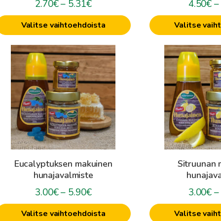
Hintaluokka:
2.70
€
–
5.31
€
4.50
€
–
2.70€
Valitse vaihtoehdoista
Valitse vaih
-
5.31€
ällä
Tällä
uotteella
tuotteella
on
on
seampi
useampi
muunnelma.
muunnelma.
oit
Voit
ehdä
tehdä
alinnat
valinnat
uotteen
tuotteen
Eucalyptuksen makuinen
Sitruunan 
ivulla.
sivulla.
hunajavalmiste
hunajava
Hintaluokka:
3.00
€
–
5.90
€
3.00
€
–
3.00€
Valitse vaihtoehdoista
Valitse vaih
-