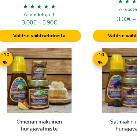
Arvostel
Arvosteluja: 1
3.00
€
–
Hintaluokka:
3.00
€
–
5.90
€
3.00€
Valitse vaihtoehdoista
Valitse vaih
-
5.90€
ällä
Tällä
-10
-10
uotteella
tuotteella
%
%
on
on
seampi
useampi
muunnelma.
muunnelma.
oit
Voit
ehdä
tehdä
alinnat
valinnat
uotteen
tuotteen
Omenan makuinen
Salmiakin 
ivulla.
sivulla.
hunajavalmiste
hunajava