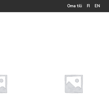
Oma tili
FI
EN