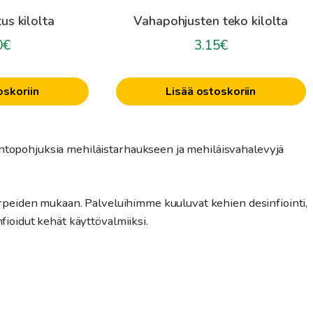
us kilolta
Vahapohjusten teko kilolta
0
€
3.15
€
oskoriin
Lisää ostoskoriin
ntopohjuksia mehiläistarhaukseen ja mehiläisvahalevyjä
tarpeiden mukaan. Palveluihimme kuuluvat kehien desinfiointi,
fioidut kehät käyttövalmiiksi.