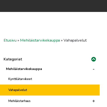
Etusivu
»
Mehiläistarvikekauppa
»
Vahapalvelut
Kategoriat
-
Mehiläistarvikekauppa
Kynttilätarvikeet
Vahapalvelut
+
Mehiläistarhaus