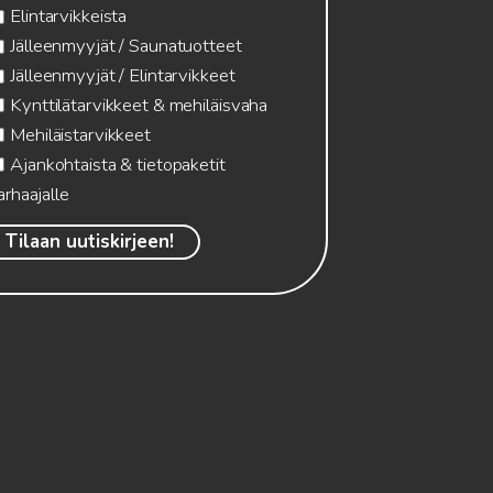
Elintarvikkeista
Jälleenmyyjät / Saunatuotteet
Jälleenmyyjät / Elintarvikkeet
Kynttilätarvikkeet & mehiläisvaha
Mehiläistarvikkeet
Ajankohtaista & tietopaketit
arhaajalle