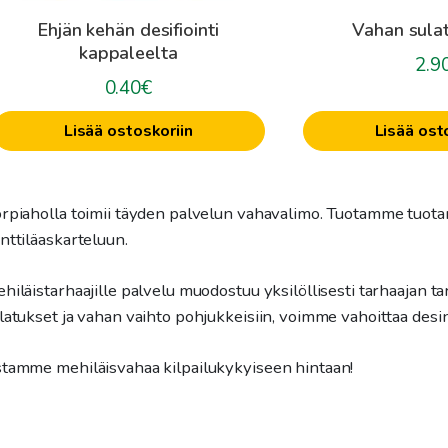
Ehjän kehän desifiointi
Vahan sulat
kappaleelta
2.9
0.40
€
Lisää ostoskoriin
Lisää ost
rpiaholla toimii täyden palvelun vahavalimo. Tuotamme tuota
nttiläaskarteluun.
hiläistarhaajille palvelu muodostuu yksilöllisesti tarhaajan 
latukset ja vahan vaihto pohjukkeisiin, voimme vahoittaa desin
tamme mehiläisvahaa kilpailukykyiseen hintaan!