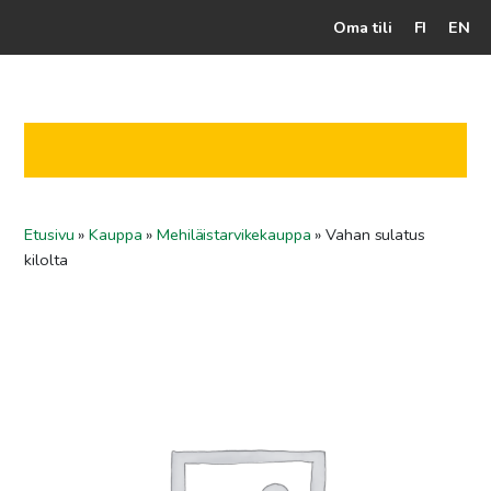
Oma tili
FI
EN
Kassalle
Hunajatuotteet
Mehiläistarhaaja
Etusivu
»
Kauppa
»
Mehiläistarvikekauppa
»
Vahan sulatus
Jälleenmyyjät
kilolta
Yritys
Yhteydenotto
Ohjeet ja vinkit