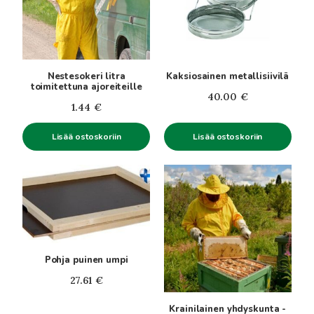
Nestesokeri litra
Kaksiosainen metallisiivilä
toimitettuna ajoreiteille
40.00
€
1.44
€
Lisää ostoskoriin
Lisää ostoskoriin
Pohja puinen umpi
27.61
€
Krainilainen yhdyskunta -