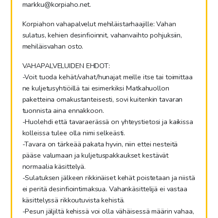
markku@korpiaho.net.
Korpiahon vahapalvelut mehiläistarhaajille: Vahan
sulatus, kehien desinfioinnit, vahanvaihto pohjuksiin,
mehiläisvahan osto.
VAHAPALVELUIDEN EHDOT:
-Voit tuoda kehät/vahat/hunajat meille itse tai toimittaa
ne kuljetusyhtiöillä tai esimerkiksi Matkahuollon
paketteina omakustanteisesti, sovi kuitenkin tavaran
tuonnista aina ennakkoon.
-Huolehdi että tavaraerässä on yhteystietosi ja kaikissa
kolleissa tulee olla nimi selkeästi.
-Tavara on tärkeää pakata hyvin, niin ettei nesteitä
pääse valumaan ja kuljetuspakkaukset kestävät
normaalia käsittelyä.
-Sulatuksen jälkeen rikkinäiset kehät poistetaan ja niistä
ei peritä desinfiointimaksua. Vahankäsittelijä ei vastaa
käsittelyssä rikkoutuvista kehistä.
-Pesun jäljiltä kehissä voi olla vähäisessä määrin vahaa,