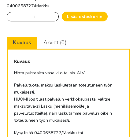
0400658727/Markku.
Vahan
Lisää ostoskoriin
sulatus
kilolta
määrä
Kuvaus
Arviot (0)
Kuvaus
Hinta puhtaalta vaha kilolta, sis. ALV.
Palvelutuote, maksu laskutetaan toteutuneen työn
mukaisesti.
HUOM! Jos tilaat palvelun verkkokaupasta, valitse
maksutavaksi Lasku (mehiläisemoille ja
palvelutuotteille), näin laskutamme palvelun oikein
toteutuneen työn mukaisesti.
Kysy lisää 0400658727/Markku tai