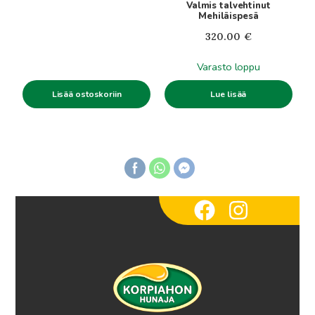
Valmis talvehtinut
Mehiläispesä
320.00
€
Varasto loppu
Lisää ostoskoriin
Lue lisää