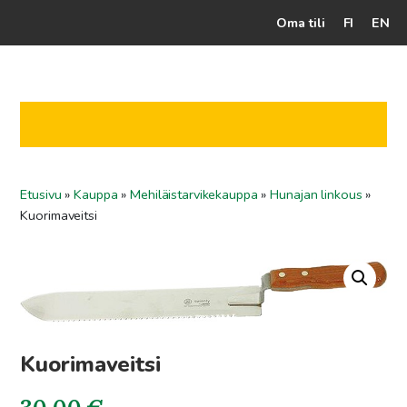
Oma tili
FI
EN
Kassalle
Hunajatuotteet
Mehiläistarhaaja
Etusivu
»
Kauppa
»
Mehiläistarvikekauppa
»
Hunajan linkous
»
Jälleenmyyjät
Kuorimaveitsi
Yritys
Yhteydenotto
Ohjeet ja vinkit
Kuorimaveitsi