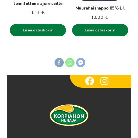
toimitettuna ajoreiteille
Muurahaishappo 85% 1 l
1.44
€
10.00
€
Lisää ostoskoriin
Lisää ostoskoriin