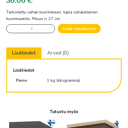
30.00
€
Tarkoitettu vahan kuorimiseen, tupla sahalaitainen
kuorimaveitsi. Pituus n. 27 cm.
Kuorimaveitsi
Lisää ostoskoriin
määrä
Lisätiedot
Arviot (0)
Lisätiedot
Paino
1 kg (kilogramma)
Tutustu myös