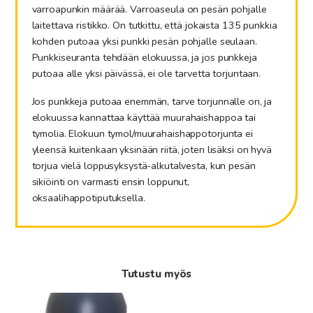
varroapunkin määrää. Varroaseula on pesän pohjalle
laitettava ristikko. On tutkittu, että jokaista 135 punkkia
kohden putoaa yksi punkki pesän pohjalle seulaan.
Punkkiseuranta tehdään elokuussa, ja jos punkkeja
putoaa alle yksi päivässä, ei ole tarvetta torjuntaan.
Jos punkkeja putoaa enemmän, tarve torjunnalle on, ja
elokuussa kannattaa käyttää muurahaishappoa tai
tymolia. Elokuun tymol/muurahaishappotorjunta ei
yleensä kuitenkaan yksinään riitä, joten lisäksi on hyvä
torjua vielä loppusyksystä-alkutalvesta, kun pesän
sikiöinti on varmasti ensin loppunut,
oksaalihappotiputuksella.
Tutustu myös