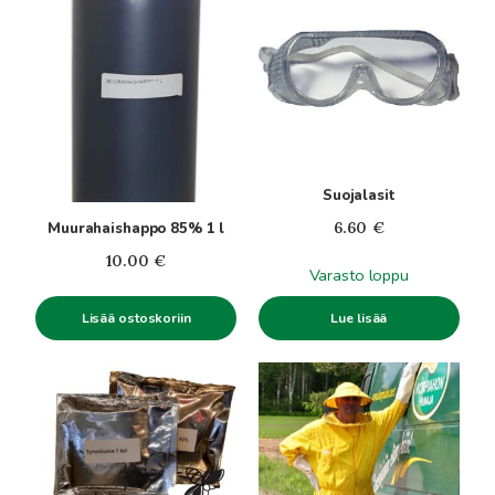
Suojalasit
6.60
€
Muurahaishappo 85% 1 l
10.00
€
Varasto loppu
Lisää ostoskoriin
Lue lisää
Tällä
tuotteella
on
useampi
muunnelma.