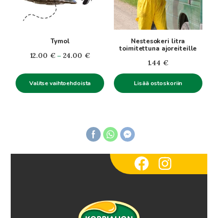
Voit
tehdä
valinnat
tuotteen
Tymol
Nestesokeri litra
sivulla.
toimitettuna ajoreiteille
Hintaluokka:
12.00
€
–
24.00
€
1.44
€
12.00€
-
Valitse vaihtoehdoista
Lisää ostoskoriin
24.00€