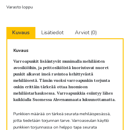
Varasto loppu
Kuvaus
Lisätiedot
Arviot (0)
Kuvaus
Varroapunkit lisääntyvät munimalla mehiläisten
avosikiöihin, ja peittosikiöistä kuoriutuvat nuoret
punkit alkavat imeä ravintoa kehittyvästä
mehiläisestä. Tämän vuoksi varroapunkin torjunta
onkin erittäin tärkeää ottaa huomioon
mehiläistarhauksessa. Varroapunkkia esiintyy lähes
kaikkialla Suomessa Ahvenanmaata lukuunottamatta.
Punkkien määrää on tärkeä seurata mehiläispesässä,
jotta tiedetään torjunnan tarve. Varroaseulan käyttö
punkkien torjunnassa on helppo tapa seurata