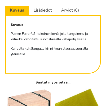
laatikossa
Kuvaus
Lisätiedot
Arviot (0)
LS
/
Farrar
Kuvaus
määrä
Puinen Farrar/LS-kokoinen kehä, joka langoitettu ja
valmiiksi vahoitettu suomalaisella vahapohjuksella.
Kahdella kehälangalla kiinni ilman alauraa, suoralla
ylärimalla.
Saatat myös pitää...
Tällä
Tällä
tuotteella
tuotteella
on
on