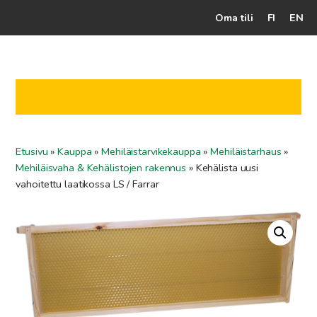
Oma tili
FI
EN
Kassalle
Hunajatuotteet
Mehiläistarhaaja
Etusivu
»
Kauppa
»
Mehiläistarvikekauppa
»
Mehiläistarhaus
»
Jälleenmyyjät
Mehiläisvaha & Kehälistojen rakennus
»
Kehälista uusi
Yritys
vahoitettu laatikossa LS / Farrar
Yhteydenotto
Ohjeet ja vinkit