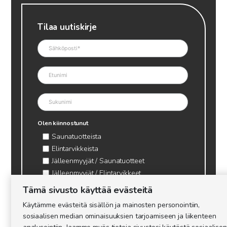
Tilaa uutiskirje
Olen kiinnostunut
Saunatuotteista
Elintarvikkeista
Jälleenmyyjät / Saunatuotteet
Jälleenmyyjät / Elintarvikkeet
Kynttilätarvikkeet & mehiläisvaha
Tämä sivusto käyttää evästeitä
Mehiläistarvikkeet
Käytämme evästeitä sisällön ja mainosten personointiin,
Ajankohtaista & tietopaketit tarhaajalle
sosiaalisen median ominaisuuksien tarjoamiseen ja liikenteen