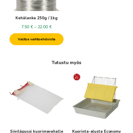
tehdä
valinnat
tuotteen
Kehälanka 250g / 1kg
sivulla.
Hintaluokka:
7.50
€
–
22.00
€
7.50€
Valitse vaihtoehdoista
-
22.00€
Tutustu myös
Siiviläpussi kuorimavahalle
Kuorinta-alusta Economy