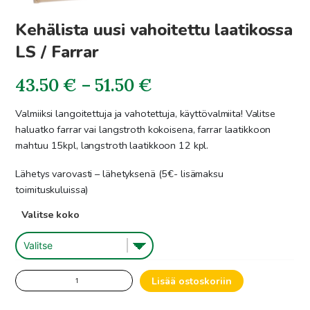
Kehälista uusi vahoitettu laatikossa
LS / Farrar
Hintaluokka:
43.50
€
–
51.50
€
43.50€
Valmiiksi langoitettuja ja vahotettuja, käyttövalmiita! Valitse
haluatko farrar vai langstroth kokoisena, farrar laatikkoon
-
mahtuu 15kpl, langstroth laatikkoon 12 kpl.
51.50€
Lähetys varovasti – lähetyksenä (5€- lisämaksu
toimituskuluissa)
Valitse koko
Kehälista
Lisää ostoskoriin
uusi
vahoitettu