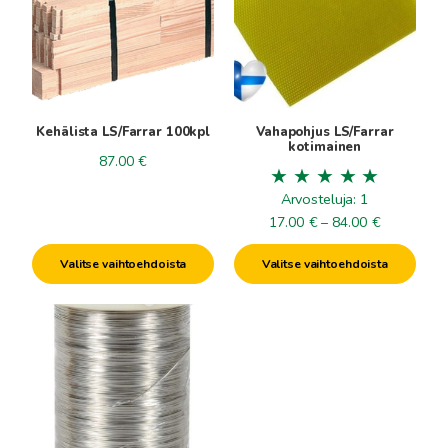
useampi
useampi
muunnelma.
muunnelma.
Voit
Voit
tehdä
tehdä
valinnat
valinnat
tuotteen
tuotteen
Kehälista LS/Farrar 100kpl
Vahapohjus LS/Farrar
sivulla.
sivulla.
kotimainen
87.00
€
Arvosteluja: 1
Hintaluokk
17.00
€
–
84.00
€
17.00€
Valitse vaihtoehdoista
Valitse vaihtoehdoista
-
84.00€
Tällä
tuotteella
on
useampi
muunnelma.
Voit