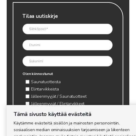
Tilaa uutiskirje
Olen kiinnostunut
Saunatuotteista
Elintarvikkeista
Jälleenmyyjät / Saunatuotteet
Jälleenmyyjät / Elintarvikkeet
Kynttilätarvikkeet & mehiläisvaha
Tämä sivusto käyttää evästeitä
Mehiläistarvikkeet
Käytämme evästeitä sisällön ja mainosten personointiin,
Ajankohtaista & tietopaketit tarhaajalle
sosiaalisen median ominaisuuksien tarjoamiseen ja liikenteen