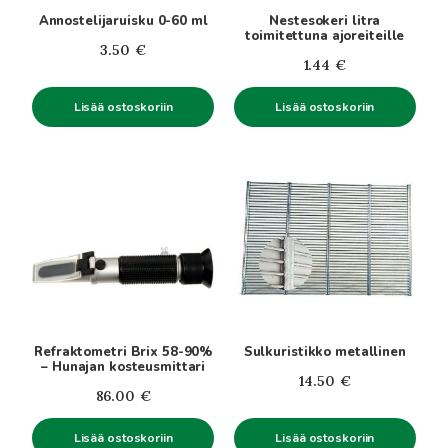
Annostelijaruisku 0-60 ml
Nestesokeri litra
toimitettuna ajoreiteille
3.50
€
1.44
€
Lisää ostoskoriin
Lisää ostoskoriin
Refraktometri Brix 58-90%
Sulkuristikko metallinen
– Hunajan kosteusmittari
14.50
€
86.00
€
Lisää ostoskoriin
Lisää ostoskoriin