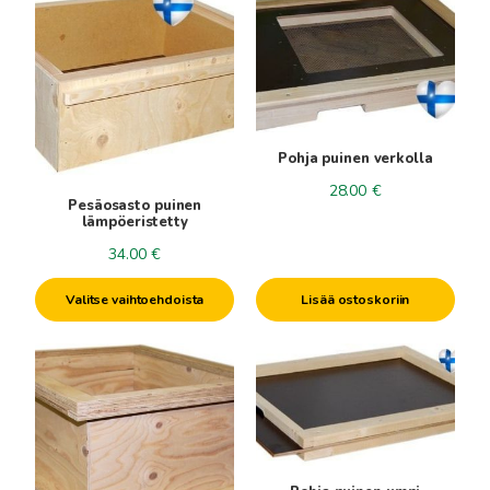
tuotteella
on
useampi
muunnelma.
Voit
tehdä
Pohja puinen verkolla
valinnat
28.00
€
tuotteen
Pesäosasto puinen
sivulla.
lämpöeristetty
34.00
€
Valitse vaihtoehdoista
Lisää ostoskoriin
Tällä
tuotteella
on
useampi
muunnelma.
Voit