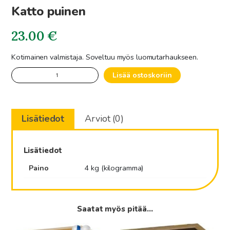
Katto puinen
23.00
€
Kotimainen valmistaja. Soveltuu myös luomutarhaukseen.
Katto
Lisää ostoskoriin
puinen
määrä
Lisätiedot
Arviot (0)
Lisätiedot
Paino
4 kg (kilogramma)
Saatat myös pitää...
Tällä