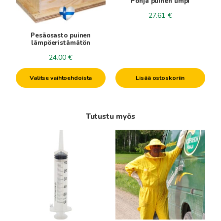
Pohja puinen umpi
tehdä
27.61
€
valinnat
tuotteen
Pesäosasto puinen
sivulla.
lämpöeristämätön
24.00
€
Lisää ostoskoriin
Valitse vaihtoehdoista
Tutustu myös