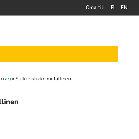
Oma tili
FI
EN
rrar)
»
Sulkuristikko metallinen
llinen