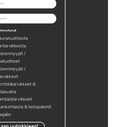
innostunut
aunatuotteista
intarvikkeista
lleenmyyjät /
atuotteet
lleenmyyjät /
tarvikkeet
nttilätarvikkeet &
läisvaha
hiläistarvikkeet
ankohtaista & tietopaketit
ajalle