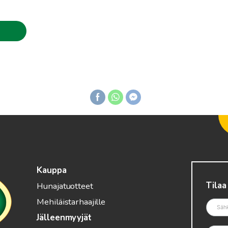
Kauppa
Tilaa
Hunajatuotteet
Mehiläistarhaajille
Jälleenmyyjät