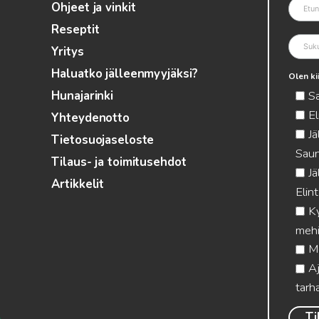
Ohjeet ja vinkit
Reseptit
Yritys
Haluatko jälleenmyyjäksi?
Olen ki
S
Hunajarinki
El
Yhteydenotto
Jä
Tietosuojaseloste
Saun
Tilaus- ja toimitusehdot
Jä
Artikkelit
Elin
Ky
mehi
Me
Aj
tarha