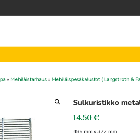
ppa
»
Mehiläistarhaus
»
Mehiläispesäkalustot ( Langstroth & Fa
Sulkuristikko meta
14.50
€
485 mm x 372 mm