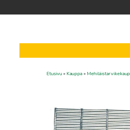
Etusivu
»
Kauppa
»
Mehiläistarvikekau