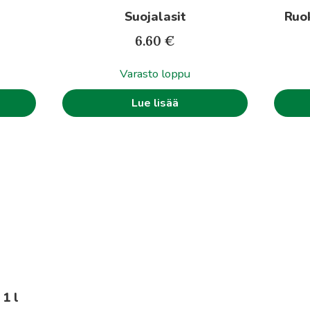
Suojalasit
Ruok
6.60
€
Varasto loppu
Lue lisää
1 l