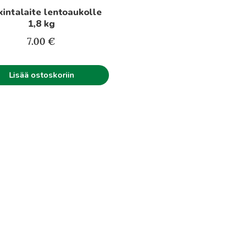
intalaite lentoaukolle
1,8 kg
7.00
€
Lisää ostoskoriin