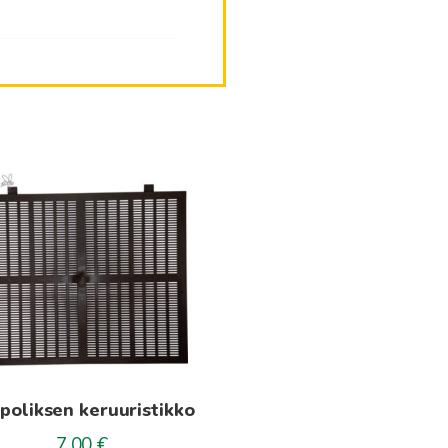
poliksen keruuristikko
7.00
€