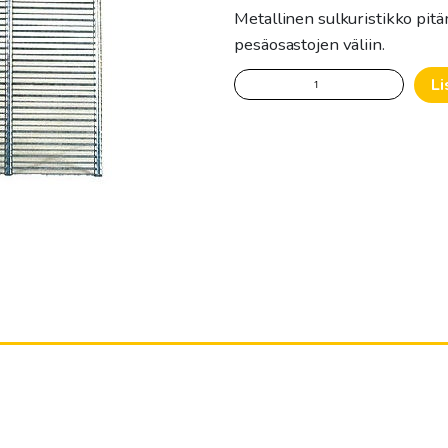
Metallinen sulkuristikko pit
pesäosastojen väliin.
Sulkuristikko
Li
metallinen
määrä