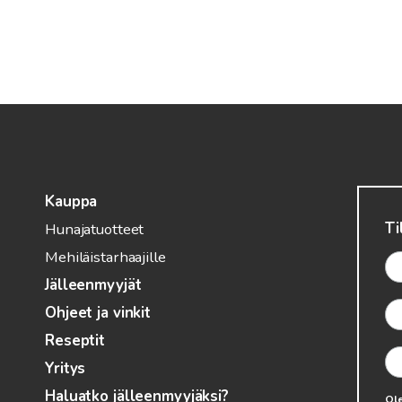
Kauppa
Ti
Hunajatuotteet
Mehiläistarhaajille
Jälleenmyyjät
Ohjeet ja vinkit
Reseptit
Yritys
Haluatko jälleenmyyjäksi?
Ole