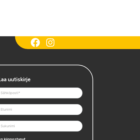
laa uutiskirje
n kiinnostunut