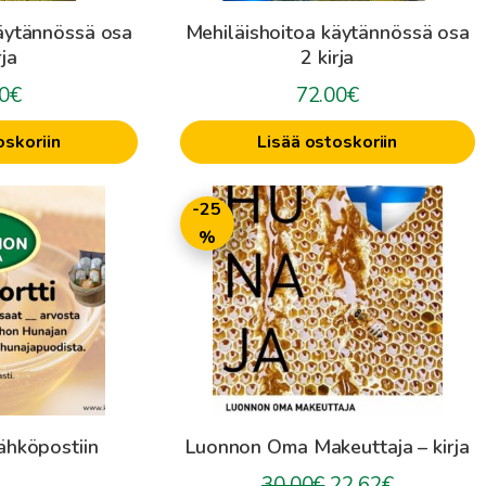
äytännössä osa
Mehiläishoitoa käytännössä osa
rja
2 kirja
0
€
72.00
€
oskoriin
Lisää ostoskoriin
-25
%
sähköpostiin
Luonnon Oma Makeuttaja – kirja
Alkuperäinen
Nykyinen
30.00
€
22.62
€