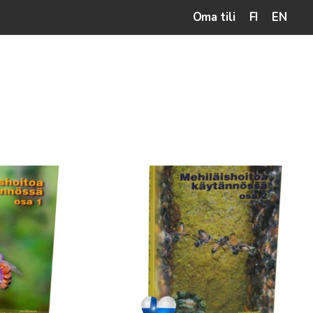
Oma tili
FI
EN