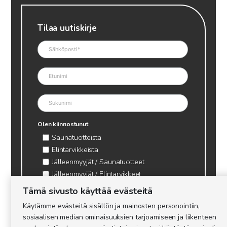
Tilaa uutiskirje
Olen kiinnostunut
Saunatuotteista
Elintarvikkeista
Jälleenmyyjät / Saunatuotteet
Jälleenmyyjät / Elintarvikkeet
Kynttilätarvikkeet & mehiläisvaha
Tämä sivusto käyttää evästeitä
Mehiläistarvikkeet
Käytämme evästeitä sisällön ja mainosten personointiin,
Ajankohtaista & tietopaketit tarhaajalle
sosiaalisen median ominaisuuksien tarjoamiseen ja liikenteen