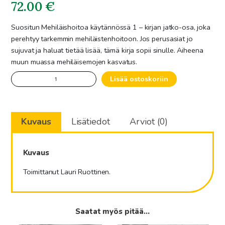
72.00
€
Suositun Mehiläishoitoa käytännössä 1 – kirjan jatko-osa, joka
perehtyy tarkemmin mehiläistenhoitoon. Jos perusasiat jo
sujuvat ja haluat tietää lisää, tämä kirja sopii sinulle. Aiheena
muun muassa mehiläisemojen kasvatus.
Mehiläishoitoa
Lisää ostoskoriin
käytännössä
osa
2
Kuvaus
Lisätiedot
Arviot (0)
kirja
määrä
Kuvaus
Toimittanut Lauri Ruottinen.
Saatat myös pitää...