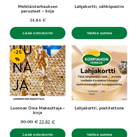
Mehiläistarhauksen
Lahjakortti, sähköpostiin
perusteet – kirja
34.84
€
Lisää ostoskoriin
Valitse summa
-25
%
Luonnon Oma Makeuttaja –
Lahjakortti, postitettuna
kirja
Alkuperäinen
Nykyinen
30.00
€
22.62
€
hinta
hinta
Lisää ostoskoriin
Valitse summa
oli:
on: