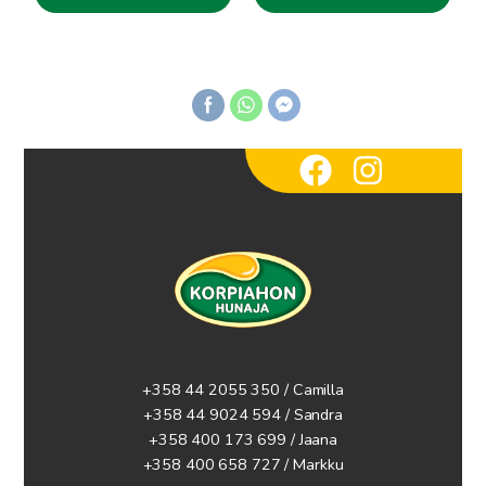
30.00€.
22.62€.
+358 44 2055 350 / Camilla
+358 44 9024 594
/ Sandra
+358 400 173 699 / Jaana
+358 400 658 727 / Markku