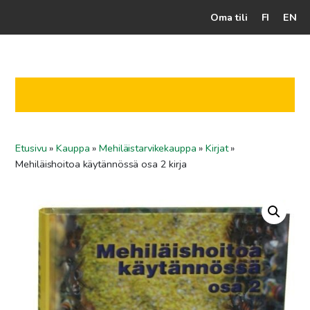
Oma tili
FI
EN
Kassalle
Hunajatuotteet
Mehiläistarhaaja
Etusivu
»
Kauppa
»
Mehiläistarvikekauppa
»
Kirjat
»
Jälleenmyyjät
Mehiläishoitoa käytännössä osa 2 kirja
Yritys
Yhteydenotto
Ohjeet ja vinkit