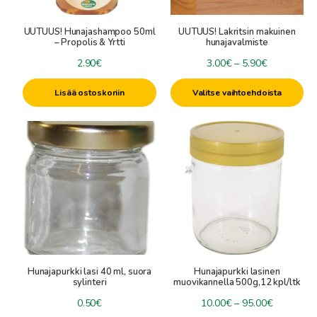
valinnat
tuotteen
Propolis-tuotteet
+
Lahjapakkaukset
UUTUUS! Hunajashampoo 50ml
UUTUUS! Lakritsin makuinen
sivulla.
Hunajaiset Hiustuotteet
– Propolis & Yrtti
hunajavalmiste
Liikelahjat
Hunajaiset jalkatuotteet
Mehiläisvahakynttilät
Hintaluokka
2.90
€
3.00
€
–
5.90
€
Herkkukorit & herkkulahjat
Saippuat ja suihkugeelit
3.00€
+
Saunalahjat
Mehiläisvaha & Kynttilätarvikkeet
Hunajaiset Kosteusvoiteet
Lisää ostoskoriin
Valitse vaihtoehdoista
-
Kokoa oma lahja
Mehiläisvahahuulivoiteet
Kynttilävärit
5.90€
Specials
Kasvo- ja vartalonaamiot
Tällä
Mehiläisvahalevyt
Saunatuoksut
tuotteella
Kynttilämuotit
Uutuudet
on
Saunahunajat
Raaka-aineet
useampi
Ale
Saunatarvikkeet ja -tekstiilit
Sydänlangat
muunnelma.
Muut kynttilätarvikkeet
Voit
tehdä
valinnat
tuotteen
Hunajapurkki lasi 40 ml, suora
Hunajapurkki lasinen
sivulla.
sylinteri
muovikannella 500g,12 kpl/ltk
Hintaluok
0.50
€
10.00
€
–
95.00
€