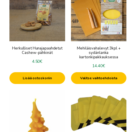
on
useampi
muunnelma.
Voit
tehdä
valinnat
tuotteen
Herkulliset Hunajapaahdetut
Mehiläisvahalevyt 3kpl +
sivulla.
Cashew-pähkinät
sydänlanka
kartonkipakkauksessa
4.50
€
14.40
€
Lisää ostoskoriin
Valitse vaihtoehdoista