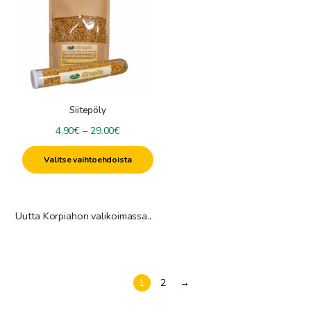
on
useampi
muunnelma.
Voit
tehdä
valinnat
tuotteen
Siitepöly
sivulla.
Hintaluokka:
4.90
€
–
29.00
€
4.90€
Valitse vaihtoehdoista
-
29.00€
Uutta Korpiahon valikoimassa..
1
2
→