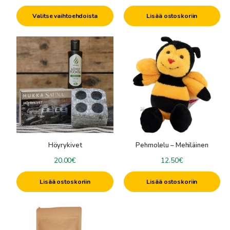
16.50€
Valitse vaihtoehdoista
Lisää ostoskoriin
-
32.00€
Höyrykivet
Pehmolelu – Mehiläinen
20.00
€
12.50
€
Lisää ostoskoriin
Lisää ostoskoriin
Tällä
tuotteella