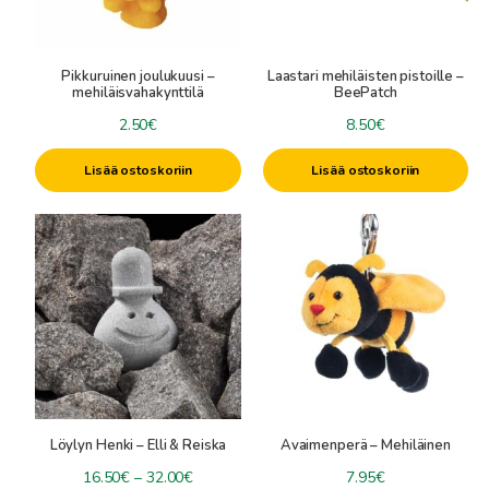
Pikkuruinen joulukuusi –
Laastari mehiläisten pistoille –
mehiläisvahakynttilä
BeePatch
2.50
€
8.50
€
Lisää ostoskoriin
Lisää ostoskoriin
Tällä
tuotteella
on
useampi
muunnelma.
Voit
tehdä
valinnat
tuotteen
Löylyn Henki – Elli & Reiska
Avaimenperä – Mehiläinen
sivulla.
Hintaluokka:
16.50
€
–
32.00
€
7.95
€