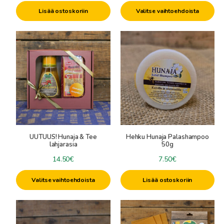
10.00€
Lisää ostoskoriin
Valitse vaihtoehdoista
-
95.00€
UUTUUS! Hunaja & Tee
Hehku Hunaja Palashampoo
lahjarasia
50g
14.50
€
7.50
€
Valitse vaihtoehdoista
Lisää ostoskoriin
Tällä
tuotteella