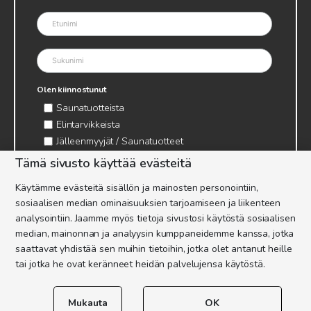
Olen kiinnostunut
Saunatuotteista
Elintarvikkeista
Jälleenmyyjät / Saunatuotteet
Jälleenmyyjät / Elintarvikkeet
Tämä sivusto käyttää evästeitä
Kynttilätarvikkeet & mehiläisvaha
Käytämme evästeitä sisällön ja mainosten personointiin,
Mehiläistarvikkeet
sosiaalisen median ominaisuuksien tarjoamiseen ja liikenteen
Ajankohtaista & tietopaketit tarhaajalle
analysointiin. Jaamme myös tietoja sivustosi käytöstä sosiaalisen
median, mainonnan ja analyysin kumppaneidemme kanssa, jotka
saattavat yhdistää sen muihin tietoihin, jotka olet antanut heille
tai jotka he ovat keränneet heidän palvelujensa käytöstä.
Mukauta
OK