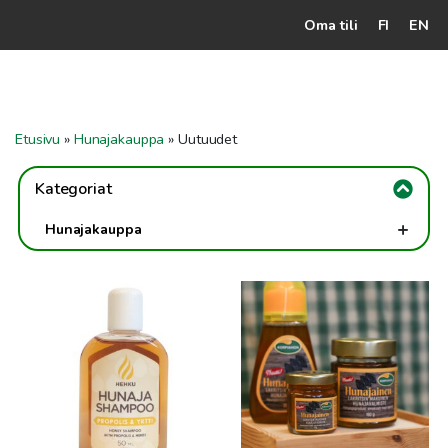
Oma tili
FI
EN
Kassalle
Hunajatuotteet
Etusivu
»
Hunajakauppa
»
Uutuudet
Mehiläistarhaaja
Kategoriat
Jälleenmyyjät
+
Hunajakauppa
Yritys
+
Hunajat
Tällä
Yhteydenotto
Perinteinen kotimainen hunaja
Hunajaherkut
tuotteella
Maustetut hunajat
on
Ohjeet ja vinkit
Luonnon apteekki
useampi
muunnelma.
Teet & teetarvikkeet
Voit
tehdä
+
Hehku Sauna-, kylpy- ja ihonhoitotuotteet