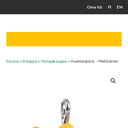
Oma tili
FI
EN
Kassalle
Hunajatuotteet
Mehiläistarhaaja
Etusivu
»
Kauppa
»
Hunajakauppa
»
Avaimenperä – Mehiläinen
Jälleenmyyjät
Yritys
Yhteydenotto
Ohjeet ja vinkit