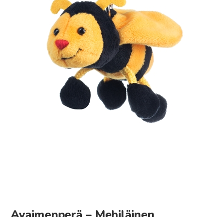
Avaimenperä – Mehiläinen