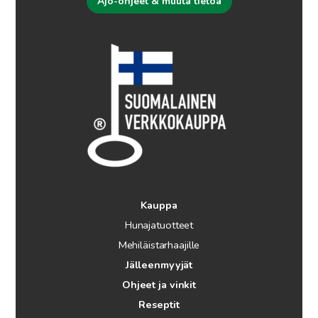
Ajo-ohjeet & muuta tietoa
Kauppa
Hunajatuotteet
Mehiläistarhaajille
Jälleenmyyjät
Ohjeet ja vinkit
Reseptit