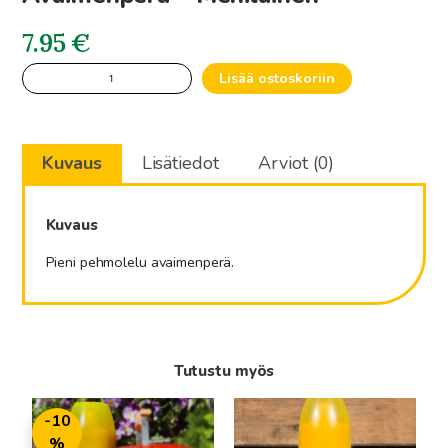
7.95
€
Avaimenperä
Lisää ostoskoriin
-
Mehiläinen
määrä
Kuvaus
Lisätiedot
Arviot (0)
Kuvaus
Pieni pehmolelu avaimenperä.
Tutustu myös
Tällä
Tällä
-10
tuotteella
tuotteella
%