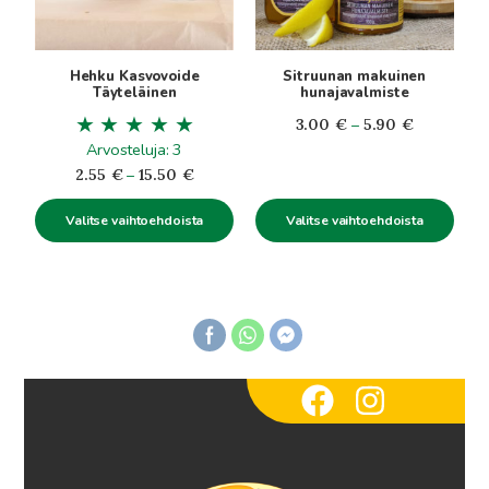
tehdä
tehdä
valinnat
valinnat
tuotteen
tuotteen
Hehku Kasvovoide
Sitruunan makuinen
sivulla.
sivulla.
Täyteläinen
hunajavalmiste
Hintaluokk
3.00
€
–
5.90
€
Arvosteluja: 3
3.00€
Hintaluokka:
-
2.55
€
–
15.50
€
2.55€
5.90€
Valitse vaihtoehdoista
Valitse vaihtoehdoista
-
15.50€