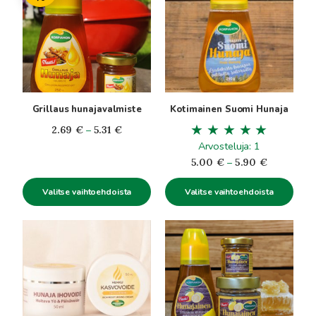
on
on
useampi
useampi
muunnelma.
muunnelma.
Voit
Voit
tehdä
tehdä
valinnat
valinnat
tuotteen
tuotteen
Grillaus hunajavalmiste
Kotimainen Suomi Hunaja
sivulla.
sivulla.
Hintaluokka:
2.69
€
–
5.31
€
2.69€
Arvosteluja: 1
-
Hintaluokk
5.00
€
–
5.90
€
5.31€
5.00€
Valitse vaihtoehdoista
Valitse vaihtoehdoista
-
5.90€
Tällä
Tällä
tuotteella
tuotteella
on
on
useampi
useampi
muunnelma.
muunnelma.
Voit
Voit