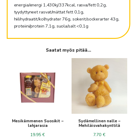
energia/energi
1,430kj/337kcal,
rasva/fett
0,2g,
tyydyttyneet rasvat/mättat fett 0,1g,
hiilihydraatit/kolhydrater
76g,
sokerit/sockerarter
43g,
proteiini/protein
7,1g,
suola/salt
<0,1g
Saatat myös pitää...
Tällä
tuotteella
on
useampi
muunnelma.
Voit
tehdä
valinnat
tuotteen
Mesikämmenen Suosikit –
Sydämellinen nalle –
sivulla.
lahjarasia
Mehiläisvahakynttilä
19.95
€
7.70
€