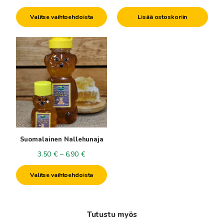
Valitse vaihtoehdoista
Lisää ostoskoriin
Tällä
tuotteella
on
useampi
muunnelma.
Voit
tehdä
valinnat
tuotteen
Suomalainen Nallehunaja
sivulla.
Hintaluokka:
3.50
€
–
6.90
€
3.50€
Valitse vaihtoehdoista
-
6.90€
Tutustu myös