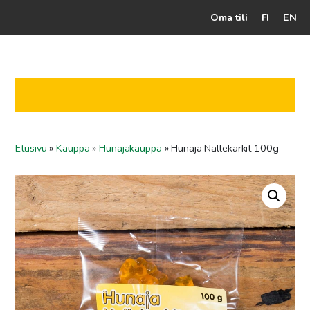
Oma tili
FI
EN
Kassalle
Hunajatuotteet
Mehiläistarhaaja
Etusivu
»
Kauppa
»
Hunajakauppa
»
Hunaja Nallekarkit 100g
Jälleenmyyjät
Yritys
Yhteydenotto
Ohjeet ja vinkit