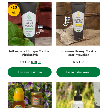
-10
%
Jalkavoide Hunaja-Mentoli
Sitruuna Honey Mask -
Virkistävä
kuorintavoide
Alkuperäinen
Nykyinen
9.90
€
8.91
€
6.60
€
hinta
hinta
Lisää ostoskoriin
Lisää ostoskoriin
oli:
on:
9.90€.
8.91€.
Tällä
tuotteella
on
useampi
muunnelma.