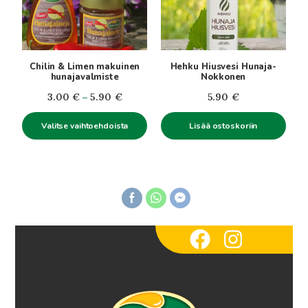
Voit
tehdä
valinnat
tuotteen
Chilin & Limen makuinen
Hehku Hiusvesi Hunaja-
sivulla.
hunajavalmiste
Nokkonen
Hintaluokka:
3.00
€
–
5.90
€
5.90
€
3.00€
Valitse vaihtoehdoista
Lisää ostoskoriin
-
5.90€