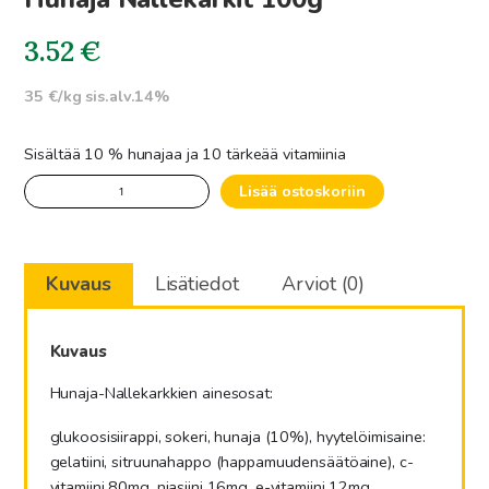
3.52
€
35 €/kg sis.alv.14%
Sisältää 10 % hunajaa ja 10 tärkeää vitamiinia
Hunaja
Lisää ostoskoriin
Nallekarkit
100g
määrä
Kuvaus
Lisätiedot
Arviot (0)
Kuvaus
Hunaja-Nallekarkkien ainesosat:
glukoosisiirappi, sokeri, hunaja (10%), hyytelöimisaine:
gelatiini, sitruunahappo (happamuudensäätöaine), c-
vitamiini 80mg, niasiini 16mg, e-vitamiini 12mg,