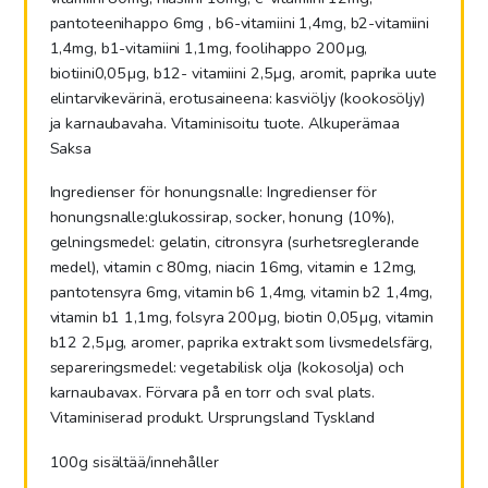
pantoteenihappo 6mg , b6-vitamiini 1,4mg, b2-vitamiini
1,4mg, b1-vitamiini 1,1mg, foolihappo 200µg,
biotiini0,05µg, b12- vitamiini 2,5µg, aromit, paprika uute
elintarvikevärinä, erotusaineena: kasviöljy (kookosöljy)
ja karnau
bavaha. Vitaminisoitu tuote. Alkuperämaa
Saksa
Ingredienser för honungsnalle:
Ingredienser för
honungsnalle:glukossirap, socker, honung (10%),
gelningsmedel: gelatin, citronsyra (surhetsreglerande
medel), vitamin c 80mg, niacin 16mg, vitamin e 12mg,
pantotensyra 6mg, vitamin b6 1,4mg, vitamin b2 1,4mg,
vitamin b1 1,1mg, folsyra 200µg, biotin 0,05µg, vitamin
b12 2,5µg, aromer, paprika extrakt som livsmedelsfärg,
separeringsmedel: vegetabilisk olja (kokosolja) och
karnaubavax. Förvara på en torr och sval plats.
Vitaminiserad produkt. Ursprungsland Tyskland
100g sisältää/innehåller