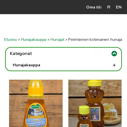
Oma tili
FI
EN
Kassalle
Hunajatuotteet
Etusivu
»
Hunajakauppa
»
Hunajat
»
Perinteinen kotimainen hunaja
Mehiläistarhaaja
Kategoriat
Jälleenmyyjät
+
Hunajakauppa
Yritys
-
Hunajat
Tällä
Tällä
Yhteydenotto
Perinteinen kotimainen hunaja
tuotteella
tuotteella
Maustetut hunajat
on
on
Ohjeet ja vinkit
useampi
useampi
Hunajaherkut
muunnelma.
muunnelma.
Voit
Voit
Luonnon apteekki
tehdä
tehdä