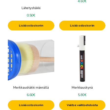
4.60
€
Lähetyshäkki
0.50
€
Lisää ostoskoriin
Lisää ostoskoriin
Tällä
tuotteella
on
useampi
muunnelma.
Voit
tehdä
valinnat
tuotteen
Merkkaushäkki männällä
Merkkauskynä
sivulla.
6.60
€
5.80
€
Lisää ostoskoriin
Valitse vaihtoehdoista