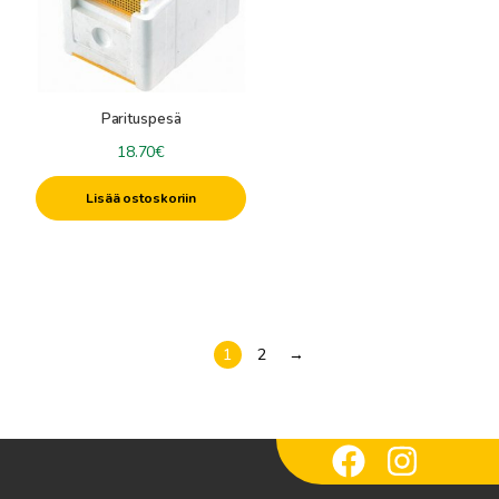
Parituspesä
18.70
€
Lisää ostoskoriin
1
2
→