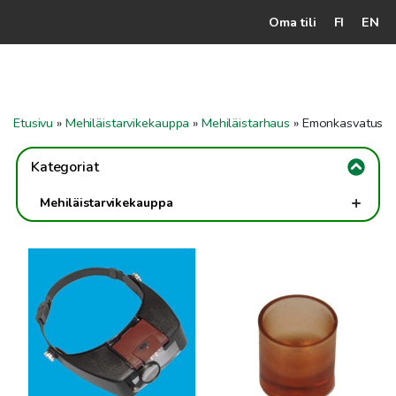
Oma tili
FI
EN
Kassalle
Hunajatuotteet
Etusivu
»
Mehiläistarvikekauppa
»
Mehiläistarhaus
»
Emonkasvatus
Mehiläistarhaaja
Kategoriat
Jälleenmyyjät
+
Mehiläistarvikekauppa
Yritys
Kynttilätarvikeet
Yhteydenotto
Vahapalvelut
Ohjeet ja vinkit
-
Mehiläistarhaus
Mehiläisten hoitotarvikkeet
Mehiläishoitajan suojavarusteet
Mehiläisvaha & Kehälistojen rakennus