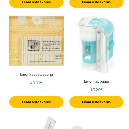
Mehiläistarvike-ale
Lisää ostoskoriin
Lisää ostoskoriin
Emonkasvatussarja
Emonnappaaja
40.00
€
15.20
€
Lisää ostoskoriin
Lisää ostoskoriin