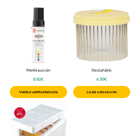
Tällä
tuotteella
on
useampi
muunnelma.
Voit
tehdä
valinnat
tuotteen
Merkkausväri
Neulahäkki
sivulla.
8.60
€
4.99
€
Valitse vaihtoehdoista
Lisää ostoskoriin