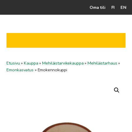
Oma tili
FI
EN
Kassalle
Hunajatuotteet
Mehiläistarhaaja
Etusivu
»
Kauppa
»
Mehiläistarvikekauppa
»
Mehiläistarhaus
»
Jälleenmyyjät
Emonkasvatus
»
Emokennokuppi
Yritys
Yhteydenotto
Ohjeet ja vinkit