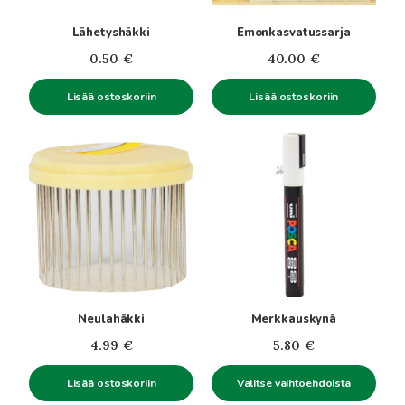
Lähetyshäkki
Emonkasvatussarja
0.50
€
40.00
€
Lisää ostoskoriin
Lisää ostoskoriin
Tällä
tuotteella
on
useampi
muunnelma.
Voit
tehdä
valinnat
tuotteen
Neulahäkki
Merkkauskynä
sivulla.
4.99
€
5.80
€
Lisää ostoskoriin
Valitse vaihtoehdoista