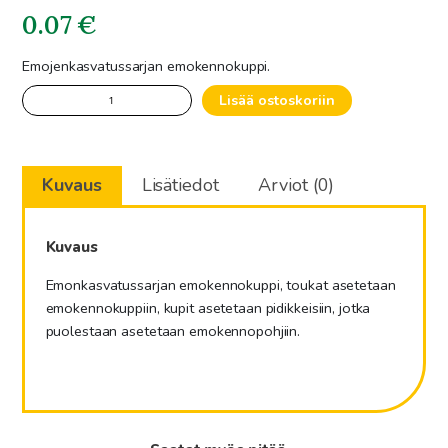
0.07
€
Emojenkasvatussarjan emokennokuppi.
Emokennokuppi
Lisää ostoskoriin
määrä
Kuvaus
Lisätiedot
Arviot (0)
Kuvaus
Emonkasvatussarjan emokennokuppi, toukat asetetaan
emokennokuppiin, kupit asetetaan pidikkeisiin, jotka
puolestaan asetetaan emokennopohjiin.