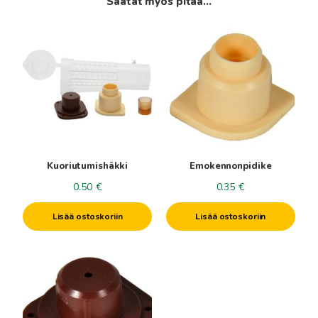
Saatat myös pitää...
Kuoriutumishäkki
Emokennonpidike
0.50
€
0.35
€
Lisää ostoskoriin
Lisää ostoskoriin