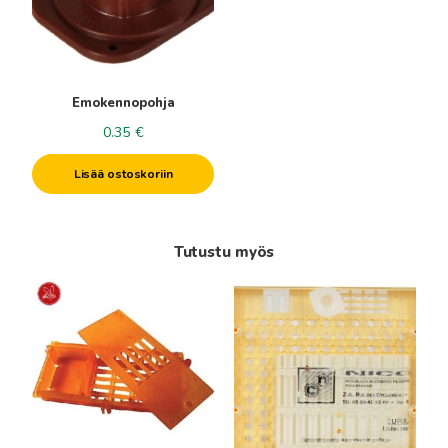
Emokennopohja
0.35
€
Lisää ostoskoriin
Tutustu myös