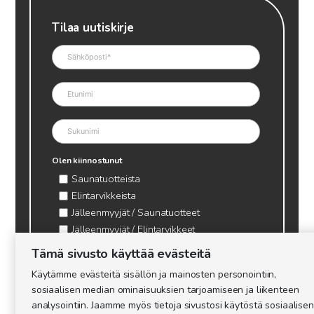
Tilaa uutiskirje
Olen kiinnostunut
Saunatuotteista
Elintarvikkeista
Jälleenmyyjät / Saunatuotteet
Jälleenmyyjät / Elintarvikkeet
Kynttilätarvikkeet & mehiläisvaha
Tämä sivusto käyttää evästeitä
Mehiläistarvikkeet
Käytämme evästeitä sisällön ja mainosten personointiin,
Ajankohtaista & tietopaketit tarhaajalle
sosiaalisen median ominaisuuksien tarjoamiseen ja liikenteen
analysointiin. Jaamme myös tietoja sivustosi käytöstä sosiaalisen