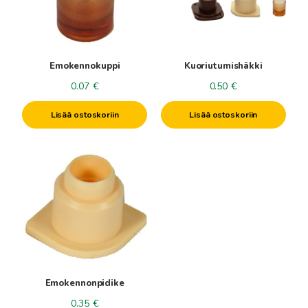
Emokennokuppi
Kuoriutumishäkki
0.07
€
0.50
€
Lisää ostoskoriin
Lisää ostoskoriin
Emokennonpidike
0.35
€