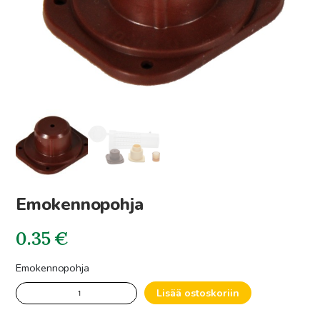
Emokennopohja
0.35
€
Emokennopohja
Emokennopohja
Lisää ostoskoriin
määrä