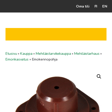
Oma tili
FI
EN
Kassalle
Hunajatuotteet
Mehiläistarhaaja
Etusivu
»
Kauppa
»
Mehiläistarvikekauppa
»
Mehiläistarhaus
»
Jälleenmyyjät
Emonkasvatus
»
Emokennopohja
Yritys
Yhteydenotto
Ohjeet ja vinkit