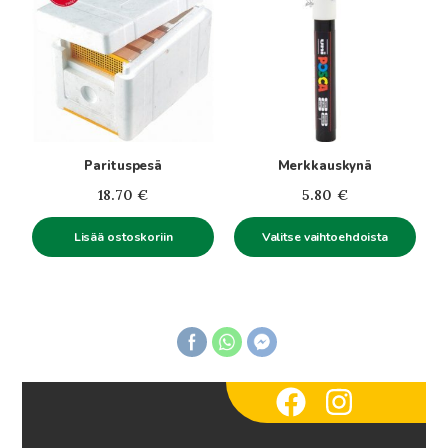
on
useampi
muunnelma.
Voit
tehdä
valinnat
tuotteen
Parituspesä
Merkkauskynä
sivulla.
18.70
€
5.80
€
Lisää ostoskoriin
Valitse vaihtoehdoista