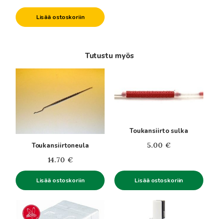
Lisää ostoskoriin
Tutustu myös
Toukansiirto sulka
5.00
€
Toukansiirtoneula
14.70
€
Lisää ostoskoriin
Lisää ostoskoriin
Tällä
tuotteella