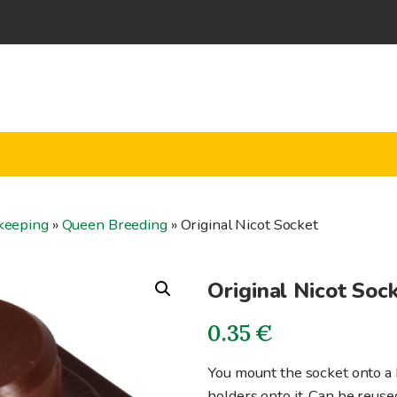
keeping
»
Queen Breeding
»
Original Nicot Socket
Original Nicot Soc
0.35
€
You mount the socket onto a 
holders onto it. Can be reuse