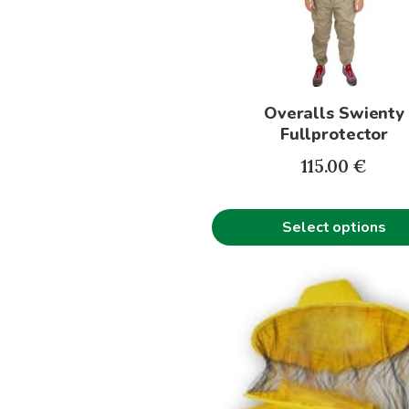
The
options
may
be
Overalls Swienty
chosen
Fullprotector
on
the
115.00
€
product
page
Select options