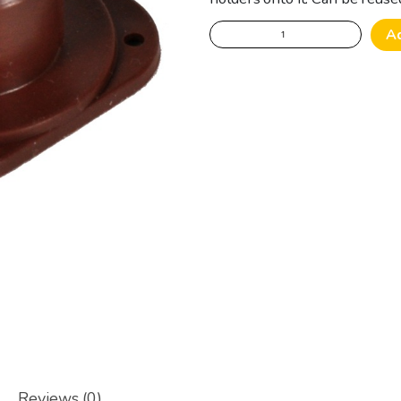
Original
A
Nicot
Socket
quantity
Reviews (0)