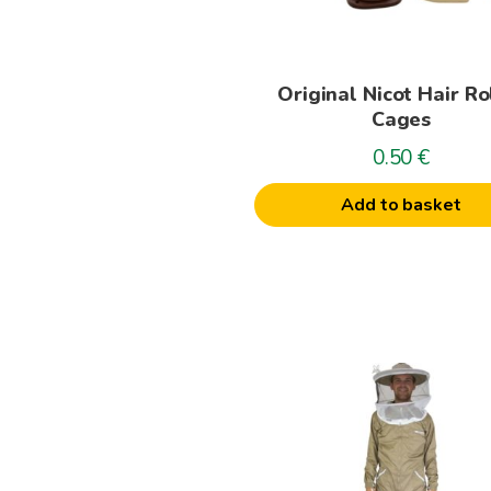
Original Nicot Hair Ro
Cages
0.50
€
Add to basket
This
product
has
multiple
variants.