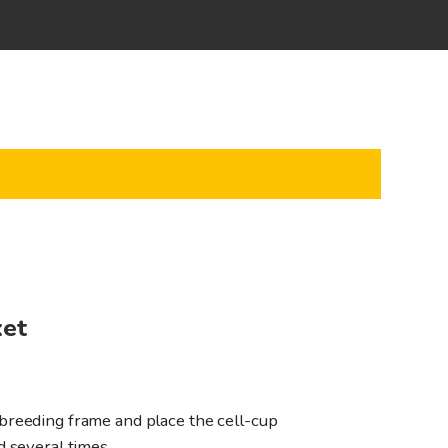
ket
breeding frame and place the cell-cup
d several times.