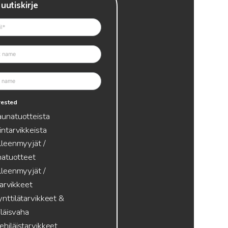
 uutiskirje
erested
aunatuotteista
intarvikkeista
lleenmyyjät /
atuotteet
lleenmyyjät /
tarvikkeet
nttilätarvikkeet &
läisvaha
hiläistarvikkeet