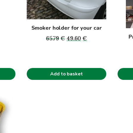
Smoker holder for your car
P
Original
Current
65.79
€
49.60
€
price
price
was:
is:
65.79€.
49.60€.
Add to basket