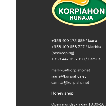
+358 400 173 699 / Jaana
+358 400 658 727 / Markku
(beekeeping)
+358 442 055 350 / Camilla
markku@korpiaho.net
jaana@korpiaho.net
camilla@korpiaho.net
Honey shop
Open monday-friday 10.00-16