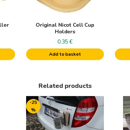
ller
Original Nicot Cell Cup
Holders
0.35
€
Add to basket
Related products
-25
%