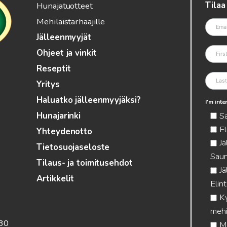
Tilaa
Hunajatuotteet
Mehiläistarhaajille
Jälleenmyyjät
Ohjeet ja vinkit
Reseptit
Yritys
Haluatko jälleenmyyjäksi?
I'm int
S
Hunajarinki
El
Yhteydenotto
Jä
Tietosuojaseloste
Saun
Tilaus- ja toimitusehdot
Jä
Artikkelit
Elin
Ky
mehi
.30
Me