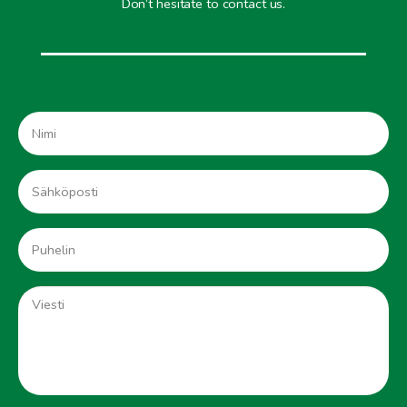
Don’t hesitate to contact us.
Nimi
*
Sähköposti
*
Puhelin
*
Viesti