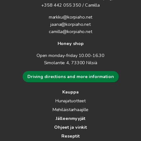
+358 442 055 350 / Camilla
markku@korpiaho.net
jaana@korpiaho.net
camilla@korpiaho.net
Honey shop
Open monday-friday 10.00-16.30
Simolantie 4, 73300 Nilsiä
Driving directions and more information
Kauppa
Hunajatuotteet
Mehiläistarhaajille
Jälleenmyyjät
Ohjeet ja vinkit
Reseptit