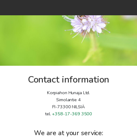
Home
Shop
Co-operation
Contact Us
Contact us
FI
EN
Contact information
Korpiahon Hunaja Ltd.
Simolantie 4
FI-73300 NILSIÄ
To checkout
tel.
+358-17-369 3500
We are at your service: