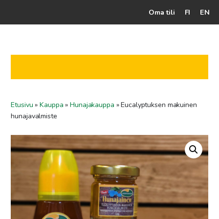
Oma tili
FI
EN
Kassalle
Hunajatuotteet
Mehiläistarhaaja
Etusivu
»
Kauppa
»
Hunajakauppa
»
Eucalyptuksen makuinen
Jälleenmyyjät
hunajavalmiste
Yritys
Yhteydenotto
Ohjeet ja vinkit