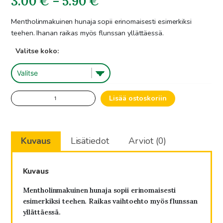
Hintaluokka:
3.00
€
–
5.90
€
3.00€
Mentholinmakuinen hunaja sopii erinomaisesti esimerkiksi
teehen. Ihanan raikas myös flunssan yllättäessä.
-
Valitse koko:
5.90€
Eucalyptuksen
Lisää ostoskoriin
makuinen
hunajavalmiste
määrä
Kuvaus
Lisätiedot
Arviot (0)
Kuvaus
Mentholinmakuinen hunaja sopii erinomaisesti
esimerkiksi teehen. Raikas vaihtoehto myös flunssan
yllättäessä.