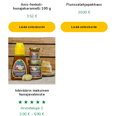
Anis-fenkoli-
Flunssalahjapakkaus
hunajakaramelli 100 g
20.00
€
3.52
€
Lisää ostoskoriin
Lisää ostoskoriin
Tällä
tuotteella
on
useampi
muunnelma.
Voit
tehdä
valinnat
tuotteen
Inkiväärin makuinen
sivulla.
hunajavalmiste
Arvosteluja: 1
Hintaluokka:
3.00
€
–
5.90
€