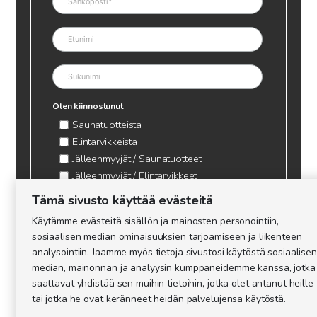
Olen kiinnostunut
Saunatuotteista
Elintarvikkeista
Jälleenmyyjät / Saunatuotteet
Jälleenmyyjät / Elintarvikkeet
Kynttilätarvikkeet & mehiläisvaha
Tämä sivusto käyttää evästeitä
Mehiläistarvikkeet
Käytämme evästeitä sisällön ja mainosten personointiin,
Ajankohtaista & tietopaketit tarhaajalle
sosiaalisen median ominaisuuksien tarjoamiseen ja liikenteen
analysointiin. Jaamme myös tietoja sivustosi käytöstä sosiaalisen
median, mainonnan ja analyysin kumppaneidemme kanssa, jotka
saattavat yhdistää sen muihin tietoihin, jotka olet antanut heille
tai jotka he ovat keränneet heidän palvelujensa käytöstä.