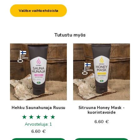
3.00€
Valitse vaihtoehdoista
-
5.90€
Tutustu myös
Hehku Saunahunaja Ruusu
Sitruuna Honey Mask -
kuorintavoide
6.60
€
Arvosteluja: 1
6.60
€