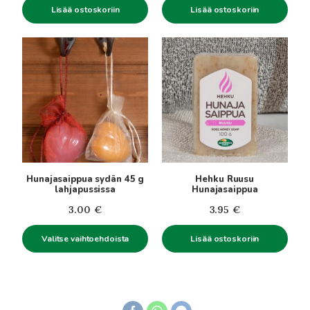
Lisää ostoskoriin
Lisää ostoskoriin
Tällä
tuotteella
on
useampi
muunnelma.
Voit
tehdä
valinnat
tuotteen
Hunajasaippua sydän 45 g
Hehku Ruusu
sivulla.
lahjapussissa
Hunajasaippua
3.00
€
3.95
€
Valitse vaihtoehdoista
Lisää ostoskoriin