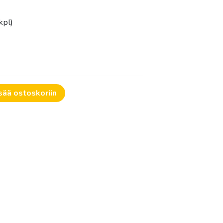
.50€
kpl)
sää ostoskoriin