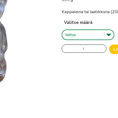
-
24
Kappaleina tai laatikkona (20
Valitse määrä
Hunajapullo
Li
Nalle
325
g
määrä