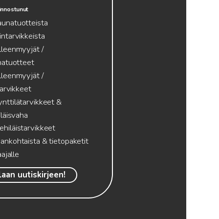
innostunut
aunatuotteista
intarvikkeista
lleenmyyjät /
atuotteet
lleenmyyjät /
tarvikkeet
nttilätarvikkeet &
läisvaha
hiläistarvikkeet
ankohtaista & tietopaketit
ajalle