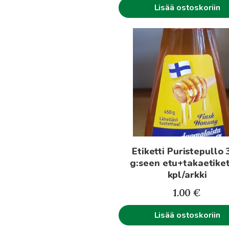
Lisää ostoskoriin
Etiketti Puristepullo
g:seen etu+takaetiket
kpl/arkki
1.00
€
Lisää ostoskoriin