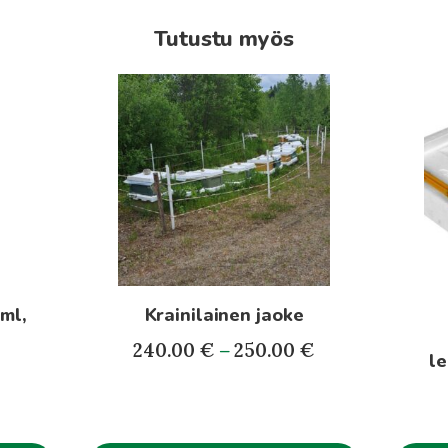
Tutustu myös
Tällä
tuotteella
on
useampi
muunnelma.
Voit
tehdä
valinnat
tuotteen
ml,
Krainilainen jaoke
sivulla.
Hintaluokka:
240.00
€
–
250.00
€
le
240.00€
-
250.00€