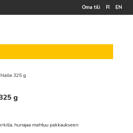
Oma tili
FI
EN
 Nalle 325 g
 325 g
ntaluokka:
25€
orkilla, hunajaa mahtuu pakkaukseen