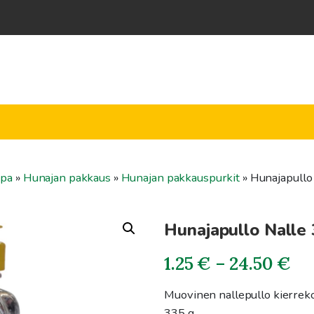
ppa
»
Hunajan pakkaus
»
Hunajan pakkauspurkit
»
Hunajapullo
Hunajapullo Nalle
Hi
1.25
€
–
24.50
€
1.
Muovinen nallepullo kierrek
335 g