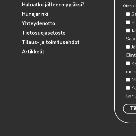
Haluatko jälleenmyyjäksi?
Olen ki
S
Hunajarinki
El
Yhteydenotto
Jä
Tietosuojaseloste
Saun
Tilaus- ja toimitusehdot
Jä
Artikkelit
Elin
Ky
mehi
Me
Aj
tarha