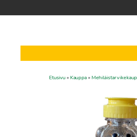
Etusivu
»
Kauppa
»
Mehiläistarvikekau