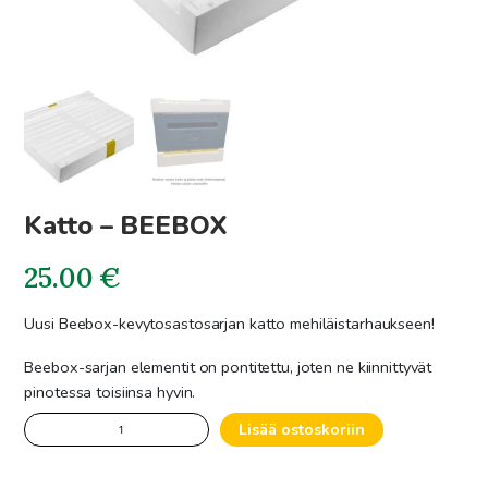
Katto – BEEBOX
25.00
€
Uusi Beebox-kevytosastosarjan katto mehiläistarhaukseen!
Beebox-sarjan elementit on pontitettu, joten ne kiinnittyvät
pinotessa toisiinsa hyvin.
Katto
Lisää ostoskoriin
-
BEEBOX