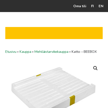
Oma tili
FI
EN
Kassalle
Hunajatuotteet
Mehiläistarhaaja
Etusivu
»
Kauppa
»
Mehiläistarvikekauppa
»
Katto – BEEBOX
Jälleenmyyjät
Yritys
Yhteydenotto
Ohjeet ja vinkit