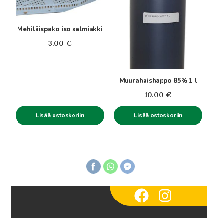
Mehiläispako iso salmiakki
3.00
€
Muurahaishappo 85% 1 l
10.00
€
Lisää ostoskoriin
Lisää ostoskoriin