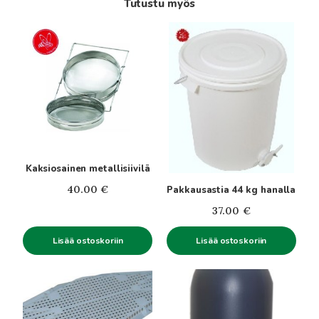
Tutustu myös
Kaksiosainen metallisiivilä
40.00
€
Pakkausastia 44 kg hanalla
37.00
€
Lisää ostoskoriin
Lisää ostoskoriin