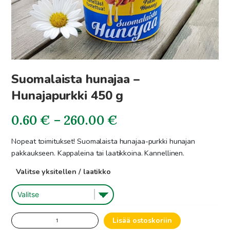
Suomalaista hunajaa –
Hunajapurkki 450 g
Hintaluokka:
0.60
€
–
260.00
€
0.60€
Nopeat toimitukset! Suomalaista hunajaa-purkki hunajan
pakkaukseen. Kappaleina tai laatikkoina. Kannellinen.
-
Valitse yksitellen / laatikko
260.00€
Suomalaista
Lisää ostoskoriin
hunajaa