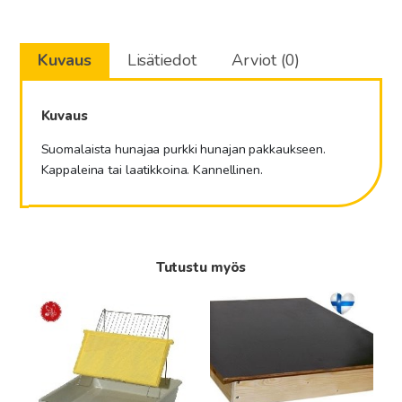
-
Hunajapurkki
Kuvaus
Lisätiedot
Arviot (0)
450
g
määrä
Kuvaus
Suomalaista hunajaa purkki hunajan pakkaukseen.
Kappaleina tai laatikkoina. Kannellinen.
Tutustu myös