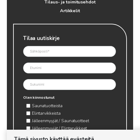
Tilaus- ja toimitusehdot
Artikkelit
Tilaa uutiskirje
Olen kiinnostunut
Saunatuotteista
Elintarvikkeista
Jälleenmyyjät / Saunatuotteet
Jälleenmyyjät / Elintarvikkeet
Kynttilätarvikkeet & mehiläisvaha
Tämä sivusto käyttää evästeitä