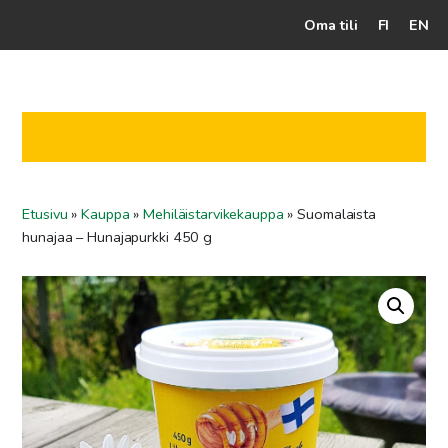
Oma tili
FI
EN
Kassalle
Hunajatuotteet
Mehiläistarhaaja
Etusivu
»
Kauppa
»
Mehiläistarvikekauppa
»
Suomalaista
Jälleenmyyjät
hunajaa – Hunajapurkki 450 g
Yritys
Yhteydenotto
Ohjeet ja vinkit