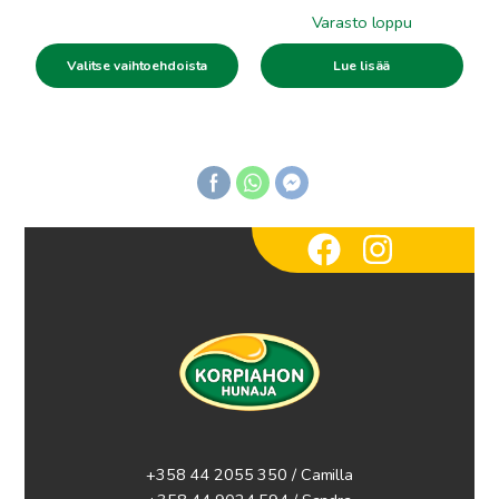
12.00€
Varasto loppu
-
Valitse vaihtoehdoista
Lue lisää
24.00€
+358 44 2055 350 / Camilla