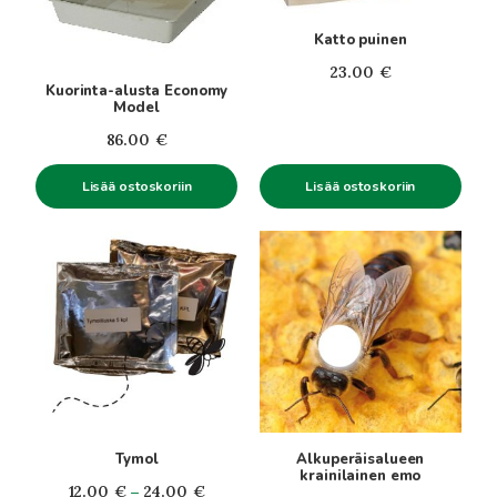
Katto puinen
23.00
€
Kuorinta-alusta Economy
Model
86.00
€
Lisää ostoskoriin
Lisää ostoskoriin
Tällä
tuotteella
on
useampi
muunnelma.
Voit
tehdä
valinnat
tuotteen
Tymol
Alkuperäisalueen
sivulla.
krainilainen emo
Hintaluokka:
12.00
€
–
24.00
€