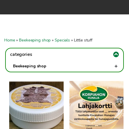
Home
Shop
Co-operation
Home
»
Beekeeping shop
»
Specials
»
Little stuff
Contact us
categories
FI
+
Beekeeping shop
EN
+
Honeyprocessing
Plasticpails & Bottlingtanks
-
Specials
Packaging
Little stuff
To checkout
Cardboardbox
Clothing
Books