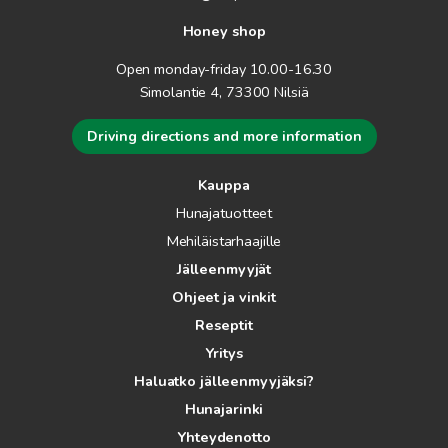
Honey shop
Open monday-friday 10.00-16.30
Simolantie 4, 73300 Nilsiä
Driving directions and more information
Kauppa
Hunajatuotteet
Mehiläistarhaajille
Jälleenmyyjät
Ohjeet ja vinkit
Reseptit
Yritys
Haluatko jälleenmyyjäksi?
Hunajarinki
Yhteydenotto