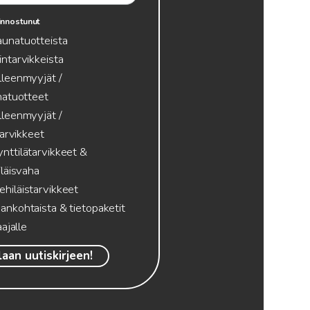
innostunut
aunatuotteista
intarvikkeista
lleenmyyjät /
atuotteet
lleenmyyjät /
tarvikkeet
nttilätarvikkeet &
läisvaha
hiläistarvikkeet
ankohtaista & tietopaketit
ajalle