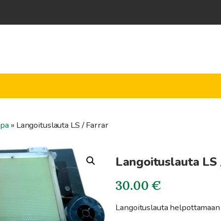
ppa
»
Langoituslauta LS / Farrar
Langoituslauta LS 
30.00
€
Langoituslauta helpottamaan k