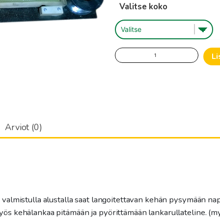
Valitse koko
Langoituslauta
Li
LS
/
Farrar
määrä
Arviot (0)
 valmistulla alustalla saat langoitettavan kehän pysymään nap
yös kehälankaa pitämään ja pyörittämään lankarullateline. (m