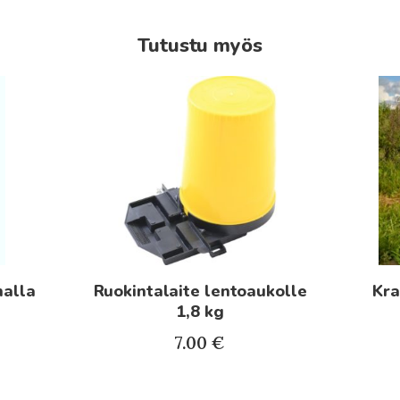
Tutustu myös
nalla
Ruokintalaite lentoaukolle
Kra
1,8 kg
7.00
€