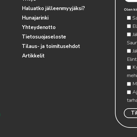
Haluatko jälleenmyyjäksi?
Olen ki
S
Hunajarinki
El
Yhteydenotto
Jä
Tietosuojaseloste
Saun
Tilaus- ja toimitusehdot
Jä
Artikkelit
Elin
Ky
mehi
Me
Aj
tarha