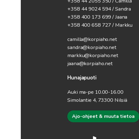
+358 44 2055 350 / Camilla
+358 44 9024 594
/ Sandra
+358 400 173 699 / Jaana
+358 400 658 727 / Markku
camilla@korpiaho.net
sandra@korpiaho.net
markku@korpiaho.net
jaana@korpiaho.net
Hunajapuoti
Auki ma-pe 10.00-16.00
Simolantie 4, 73300 Nilsiä
Ajo-ohjeet & muuta tietoa