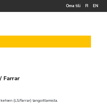
Oma tili
FI
EN
/ Farrar
ehien (LS/farrar) langoittamista.