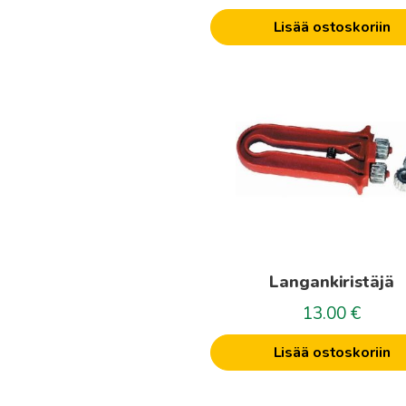
Lisää ostoskoriin
Langankiristäjä
13.00
€
Lisää ostoskoriin