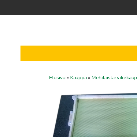
Etusivu
»
Kauppa
»
Mehiläistarvikekau