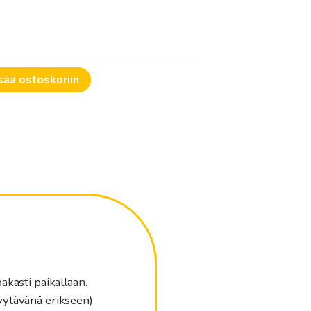
sää ostoskoriin
akasti paikallaan.
yytävänä erikseen)