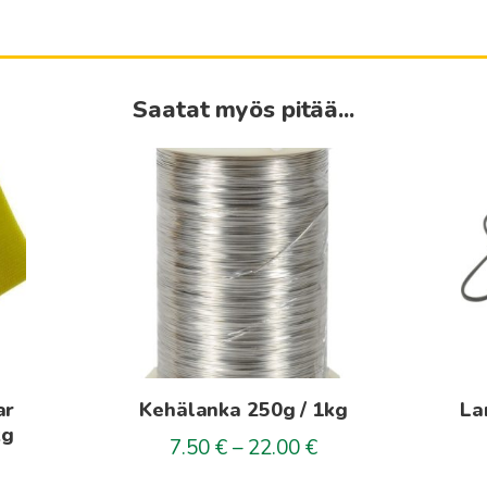
Saatat myös pitää...
Tällä
tuotteella
on
useampi
muunnelma.
Voit
tehdä
valinnat
tuotteen
ar
Kehälanka 250g / 1kg
La
sivulla.
kg
Hintaluokka:
7.50
€
–
22.00
€
7.50€