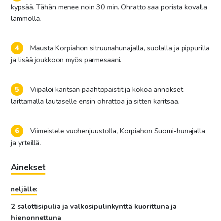
kypsää. Tähän menee noin 30 min. Ohratto saa porista kovalla
lämmöllä.
Mausta Korpiahon sitruunahunajalla, suolalla ja pippurilla
ja lisää joukkoon myös parmesaani.
Viipaloi karitsan paahtopaistit ja kokoa annokset
laittamalla lautaselle ensin ohrattoa ja sitten karitsaa.
Viimeistele vuohenjuustolla, Korpiahon Suomi-hunajalla
ja yrteillä.
Ainekset
neljälle:
2 salottisipulia ja valkosipulinkynttä kuorittuna ja
hienonnettuna