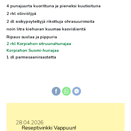
4 punajuurta kuorittuna ja pieneksi kuutioituna
2 rkl oliiviöljyä
2 dl esikypsytettyjä rikottuja ohrasuurimoita
noin litra kiehuvan kuumaa kasvislientä
Ripaus suolaa ja pippuria
2 rkl Korpiahon sitruunahunajaa
Korpiahon Suomi-hunajaa
1 dl parmesaaniraastetta
28.04.2026
Reseptivinkki Vappuun!