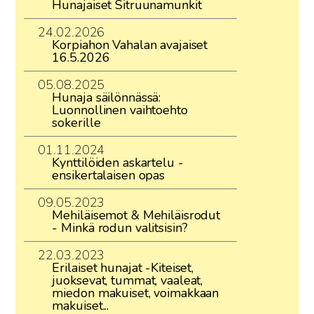
Hunajaiset Sitruunamunkit
24.02.2026
Korpiahon Vahalan avajaiset
16.5.2026
05.08.2025
Hunaja säilönnässä:
Luonnollinen vaihtoehto
sokerille
01.11.2024
Kynttilöiden askartelu -
ensikertalaisen opas
09.05.2023
Mehiläisemot & Mehiläisrodut
- Minkä rodun valitsisin?
22.03.2023
Erilaiset hunajat -Kiteiset,
juoksevat, tummat, vaaleat,
miedon makuiset, voimakkaan
makuiset...