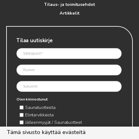
Tilaus- ja toimitusehdot
Artikkelit
Tilaa uutiskirje
Olen kiinnostunut
Saunatuotteista
Elintarvikkeista
Jälleenmyyjät / Saunatuotteet
Jälleenmyyjät / Elintarvikkeet
Tämä sivusto käyttää evästeitä
Kynttilätarvikkeet & mehiläisvaha