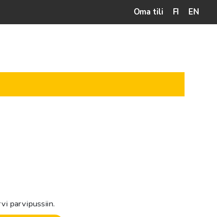
Oma tili
FI
EN
i parvipussiin.