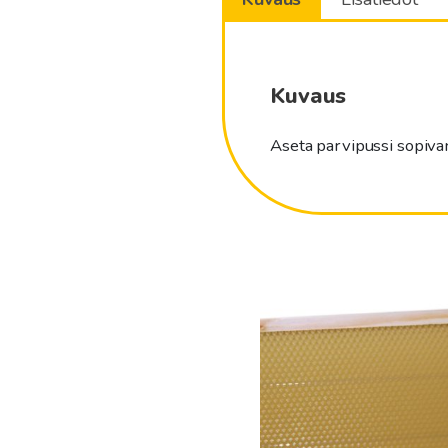
Kuvaus
Aseta parvipussi sopivan
Tällä
tuotteella
on
useampi
muunnelma.
Voit