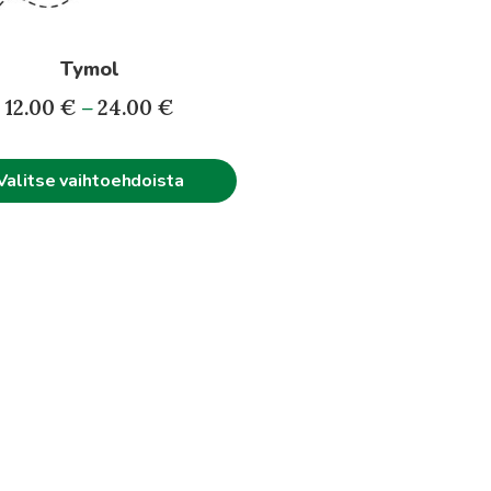
t
en
Tymol
Hintaluokka:
12.00
€
–
24.00
€
12.00€
-
Valitse vaihtoehdoista
24.00€