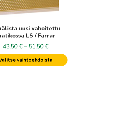
t
en
älista uusi vahoitettu
aatikossa LS / Farrar
Hintaluokka:
43.50
€
–
51.50
€
43.50€
Valitse vaihtoehdoista
-
51.50€