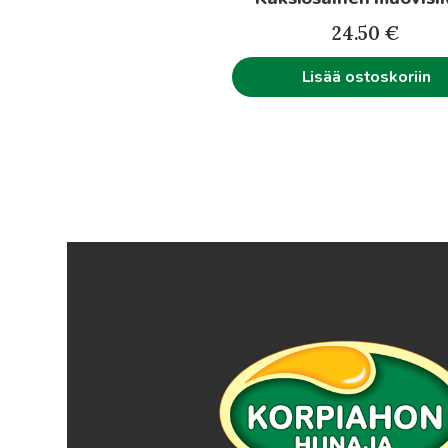
24.50
€
Lisää ostoskoriin