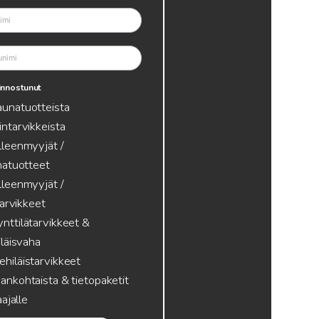
innostunut
aunatuotteista
intarvikkeista
lleenmyyjät /
atuotteet
lleenmyyjät /
tarvikkeet
nttilätarvikkeet &
läisvaha
hiläistarvikkeet
ankohtaista & tietopaketit
ajalle