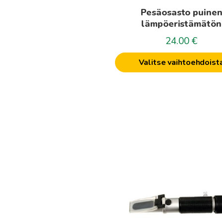
tuotteen
Pesäosasto puine
sivulla.
lämpöeristämätön
24.00
€
Valitse vaihtoehdoist