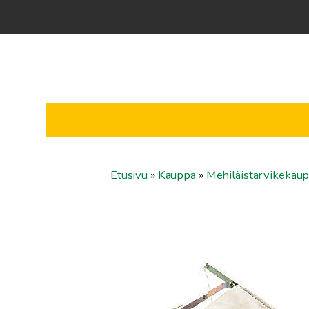
Etusivu
»
Kauppa
»
Mehiläistarvikekau