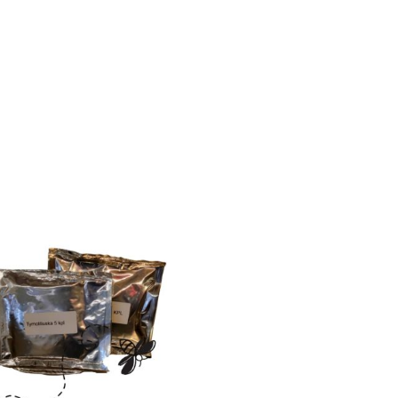
lla
i
elma.