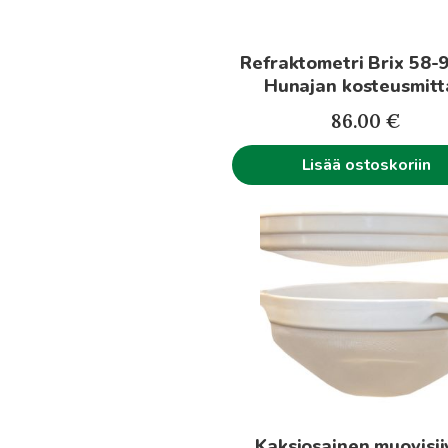
Refraktometri Brix 58-
Hunajan kosteusmitt
86.00
€
Lisää ostoskoriin
Kaksiosainen muovisii