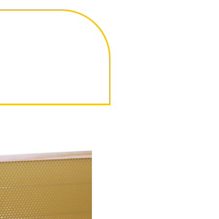
lla
i
elma.