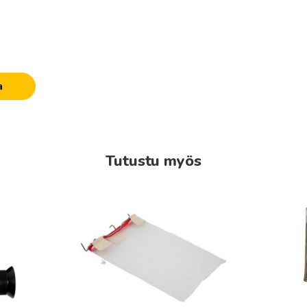
n
a
Tutustu myös
Tällä
tuottee
on
useamp
muunn
Voit
tehdä