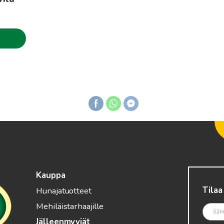
Kauppa
Tilaa
Hunajatuotteet
Mehiläistarhaajille
Jälleenmyyjät