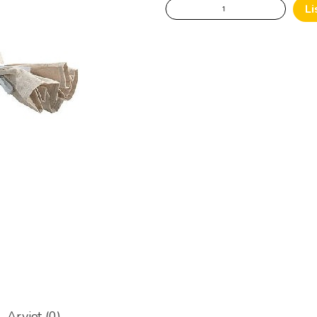
Parvipussi
Li
määrä
Arviot (0)