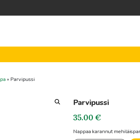
ppa
»
Parvipussi
Parvipussi
35.00
€
Nappaa karannut mehiläisparv