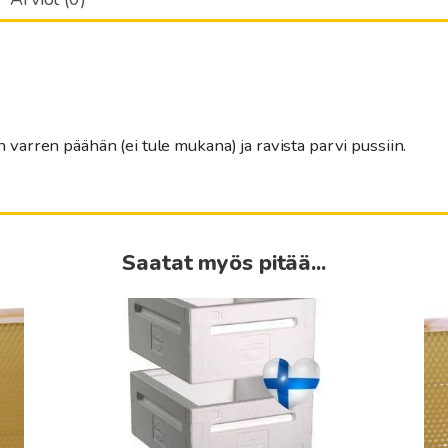
 varren päähän (ei tule mukana) ja ravista parvi pussiin.
Saatat myös pitää...
Tällä
Tällä
tuotteella
tuottee
on
on
useampi
useamp
muunnelma.
muunn
Voit
Voit