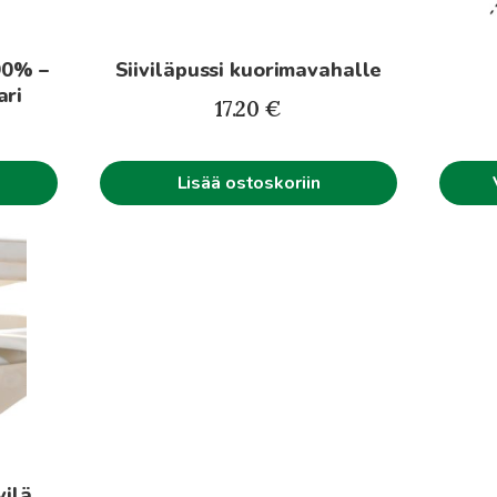
valinna
tuotte
90% –
Siiviläpussi kuorimavahalle
sivulla.
ari
17.20
€
Lisää ostoskoriin
vilä