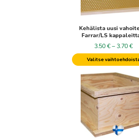
tehdä
valinnat
tuotteen
Kehälista uusi vahoit
sivulla.
Farrar/LS kappaleitt
Hi
3.50
€
–
3.70
€
3.
Valitse vaihtoehdoist
-
3.
Tällä
tuotteella
on
useampi
muunnelma.
Voit
tehdä
valinnat