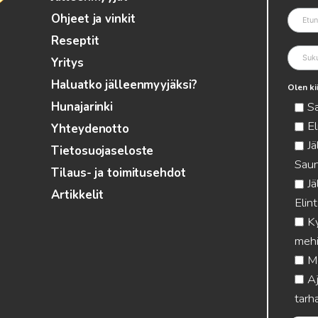
Ohjeet ja vinkit
Reseptit
Yritys
Haluatko jälleenmyyjäksi?
Olen ki
S
Hunajarinki
El
Yhteydenotto
Jä
Tietosuojaseloste
Saun
Tilaus- ja toimitusehdot
Jä
Artikkelit
Elin
Ky
mehi
Me
Aj
tarha