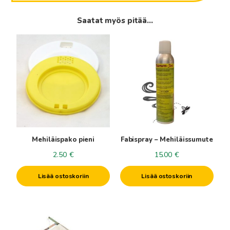
Saatat myös pitää...
Mehiläispako pieni
Fabispray – Mehiläissumute
2.50
€
15.00
€
Lisää ostoskoriin
Lisää ostoskoriin