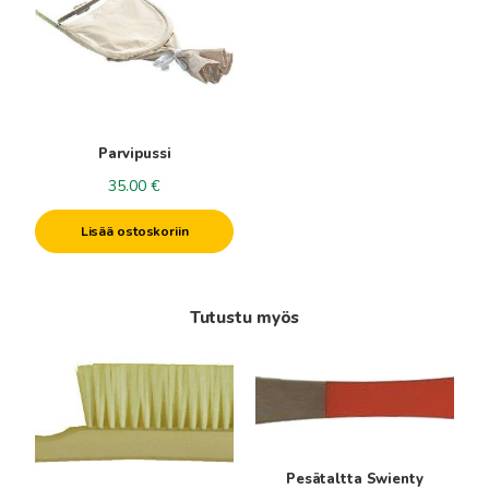
Parvipussi
35.00
€
Lisää ostoskoriin
Tutustu myös
Tällä
tuotteella
on
useampi
muunnelma.
Pesätaltta Swienty
Voit