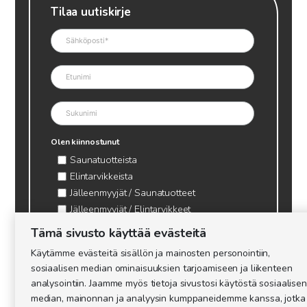
Tilaa uutiskirje
Olen kiinnostunut
Saunatuotteista
Elintarvikkeista
Jälleenmyyjät / Saunatuotteet
Jälleenmyyjät / Elintarvikkeet
Kynttilätarvikkeet & mehiläisvaha
Tämä sivusto käyttää evästeitä
Mehiläistarvikkeet
Käytämme evästeitä sisällön ja mainosten personointiin,
Ajankohtaista & tietopaketit tarhaajalle
sosiaalisen median ominaisuuksien tarjoamiseen ja liikenteen
analysointiin. Jaamme myös tietoja sivustosi käytöstä sosiaalisen
median, mainonnan ja analyysin kumppaneidemme kanssa, jotka