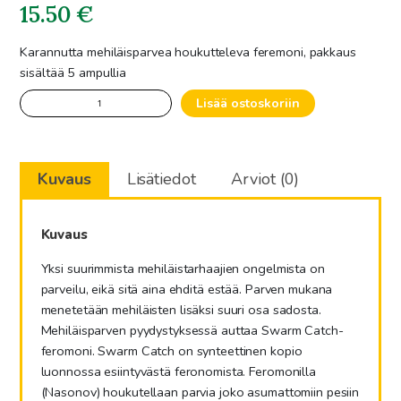
15.50
€
Karannutta mehiläisparvea houkutteleva feremoni, pakkaus
sisältää 5 ampullia
Parven
Lisää ostoskoriin
houkutin-
feromoni
5
Kuvaus
Lisätiedot
Arviot (0)
kpl
/
pussi
Kuvaus
määrä
Yksi suurimmista mehiläistarhaajien ongelmista on
parveilu, eikä sitä aina ehditä estää. Parven mukana
menetetään mehiläisten lisäksi suuri osa sadosta.
Mehiläisparven pyydystyksessä auttaa Swarm Catch-
feromoni. Swarm Catch on synteettinen kopio
luonnossa esiintyvästä feronomista. Feromonilla
(Nasonov) houkutellaan parvia joko asumattomiin pesiin