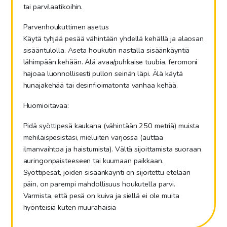
tai parvilaatikoihin.
Parvenhoukuttimen asetus
Käytä tyhjää pesää vähintään yhdellä kehällä ja alaosan
sisääntulolla. Aseta houkutin nastalla sisäänkäyntiä
lähimpään kehään. Älä avaa/puhkaise tuubia, feromoni
hajoaa luonnollisesti pullon seinän läpi. Älä käytä
hunajakehää tai desinfioimatonta vanhaa kehää.
Huomioitavaa:
Pidä syöttipesä kaukana (vähintään 250 metriä) muista
mehiläispesistäsi, mieluiten varjossa (auttaa
ilmanvaihtoa ja haistumista). Vältä sijoittamista suoraan
auringonpaisteeseen tai kuumaan paikkaan.
Syöttipesät, joiden sisäänkäynti on sijoitettu etelään
päin, on parempi mahdollisuus houkutella parvi.
Varmista, että pesä on kuiva ja siellä ei ole muita
hyönteisiä kuten muurahaisia