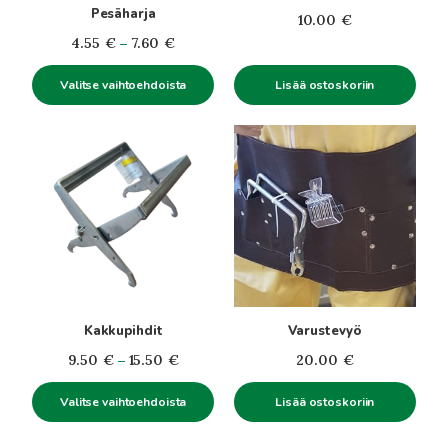
Pesäharja
tehdä
10.00
€
valinnat
Hintaluokka:
4.55
€
–
7.60
€
tuotteen
4.55€
sivulla.
Valitse vaihtoehdoista
Lisää ostoskoriin
-
7.60€
Tällä
tuotteella
on
useampi
muunnelma.
Voit
tehdä
valinnat
tuotteen
Kakkupihdit
Varustevyö
sivulla.
Hintaluokka:
9.50
€
–
15.50
€
20.00
€
9.50€
Valitse vaihtoehdoista
Lisää ostoskoriin
-
15.50€