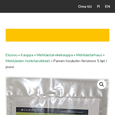
Oma tili
FI
EN
Kassalle
Hunajatuotteet
Mehiläistarhaaja
Etusivu
»
Kauppa
»
Mehiläistarvikekauppa
»
Mehiläistarhaus
»
Jälleenmyyjät
Mehiläisten hoitotarvikkeet
»
Parven houkutin-feromoni 5 kpl /
Yritys
pussi
Yhteydenotto
Ohjeet ja vinkit