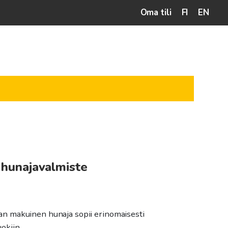
Oma tili
FI
EN
hunajavalmiste
taluokka:
0€
 makuinen hunaja sopii erinomaisesti
uokiin.