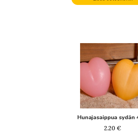
Tällä
tuotteella
on
useampi
muunnelma.
Voit
tehdä
valinnat
tuotteen
Hunajasaippua sydän 
sivulla.
2.20
€