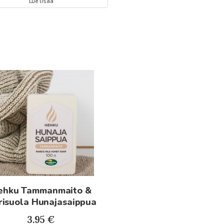
Lue lisää
ehku Tammanmaito &
isuola Hunajasaippua
3.95
€