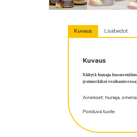
Kuvaus
Lisätiedot
Kuvaus
Säilytä hunaja huoneenlämm
(esimerkiksi vesihauteessa)
Ainekset: hunaja, omen
Poistuva tuote.