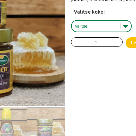
-
Valitse koko:
5.31
Omenan
Li
makuinen
hunajavalmiste
määrä