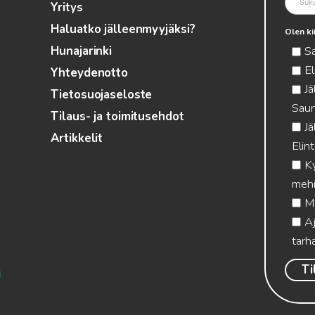
Yritys
Haluatko jälleenmyyjäksi?
Olen ki
S
Hunajarinki
El
Yhteydenotto
Jä
Tietosuojaseloste
Saun
Tilaus- ja toimitusehdot
Jä
Artikkelit
Elin
Ky
mehi
Me
Aj
tarha