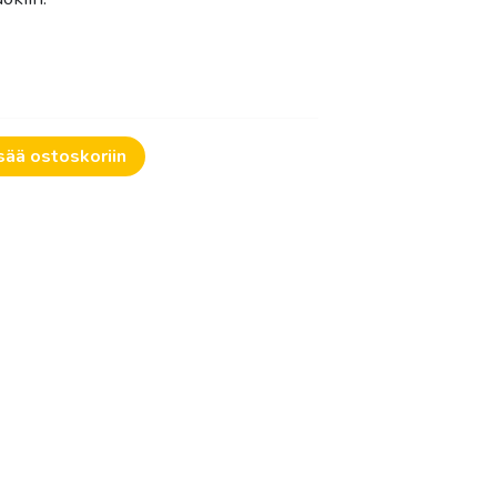
€
sää ostoskoriin