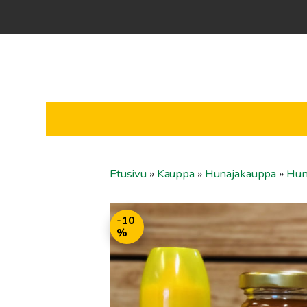
Etusivu
»
Kauppa
»
Hunajakauppa
»
Hun
-10
%