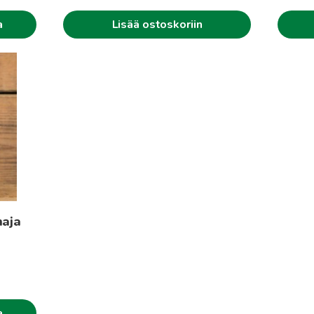
a
Lisää ostoskoriin
naja
intaluokka:
.00€
a