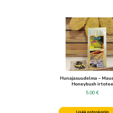
Hunajasuudelma – Maus
Honeybush irtote
5.00
€
Lisää ostoskoriin