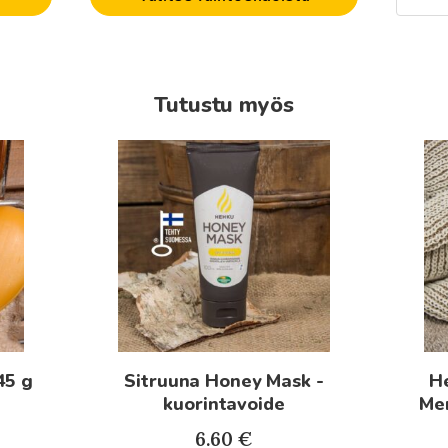
Tutustu myös
45 g
Sitruuna Honey Mask -
H
kuorintavoide
Mer
6.60
€