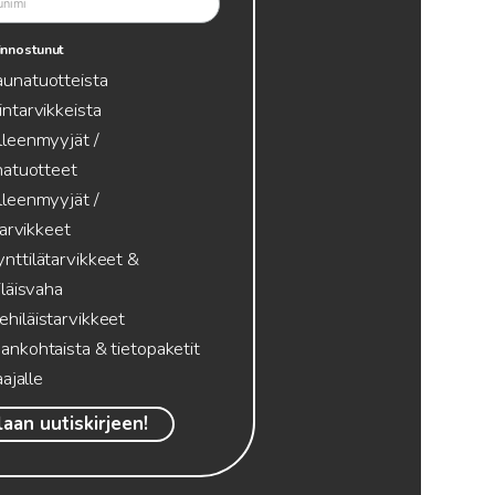
innostunut
aunatuotteista
intarvikkeista
lleenmyyjät /
atuotteet
lleenmyyjät /
tarvikkeet
nttilätarvikkeet &
läisvaha
hiläistarvikkeet
ankohtaista & tietopaketit
ajalle