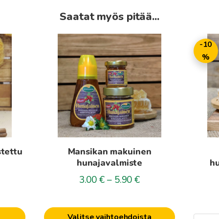
Saatat myös pitää...
Tällä
-10
tuotteella
%
on
useampi
muunnelma.
Voit
tehdä
valinnat
tuotteen
tettu
Mansikan makuinen
sivulla.
e
hunajavalmiste
hu
Hintaluokka:
3.00
€
–
5.90
€
3.00€
-
5.90€
Valitse vaihtoehdoista