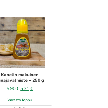
Kanelin makuinen
najavalmiste – 250 g
Alkuperäinen
Nykyinen
5.90
€
5.31
€
hinta
hinta
Varasto loppu
oli:
on:
5.90€.
5.31€.