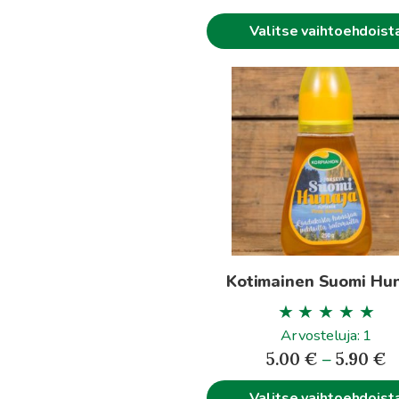
Valitse vaihtoehdoist
Tällä
tuotteella
on
useampi
muunnelma.
Voit
tehdä
valinnat
tuotteen
Kotimainen Suomi Hu
sivulla.
Arvosteluja: 1
H
5.00
€
–
5.90
€
5
Valitse vaihtoehdoist