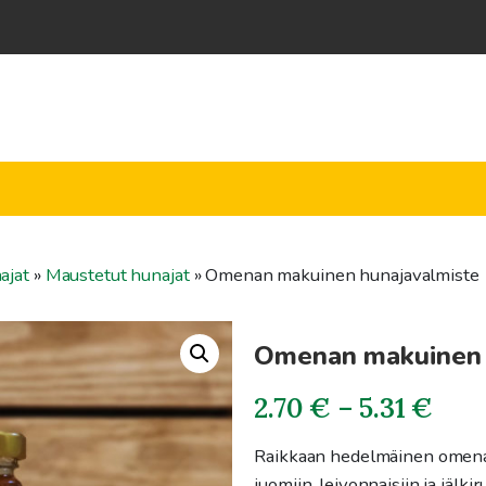
ajat
»
Maustetut hunajat
»
Omenan makuinen hunajavalmiste
Omenan makuinen 
Hin
2.70
€
–
5.31
€
2.7
Raikkaan hedelmäinen omenan
juomiin, leivonnaisiin ja jälkir