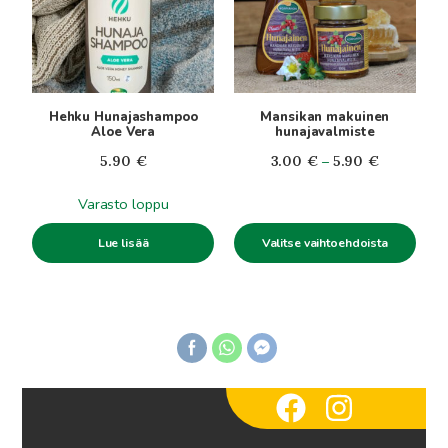
muunnelma.
Voit
tehdä
valinnat
tuotteen
Hehku Hunajashampoo
Mansikan makuinen
sivulla.
Aloe Vera
hunajavalmiste
Hintaluokk
5.90
€
3.00
€
–
5.90
€
3.00€
Varasto loppu
-
5.90€
Valitse vaihtoehdoista
Lue lisää