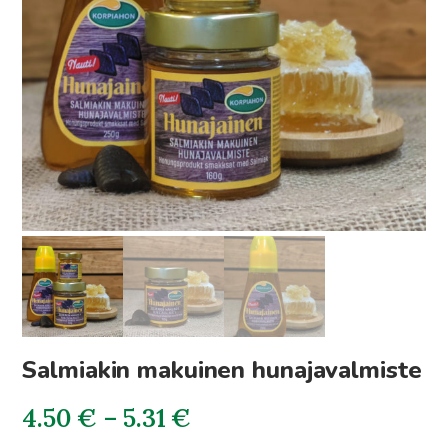
Salmiakin makuinen hunajavalmiste
Hintaluokka:
4.50
€
–
5.31
€