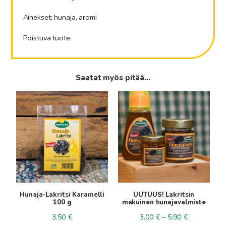
Ainekset: hunaja, aromi
Poistuva tuote.
Saatat myös pitää...
Tällä
tuotteella
on
useampi
muunnelma.
Voit
tehdä
valinnat
tuotteen
Hunaja-Lakritsi Karamelli
UUTUUS! Lakritsin
sivulla.
100 g
makuinen hunajavalmiste
Hintaluokka
3.50
€
3.00
€
–
5.90
€