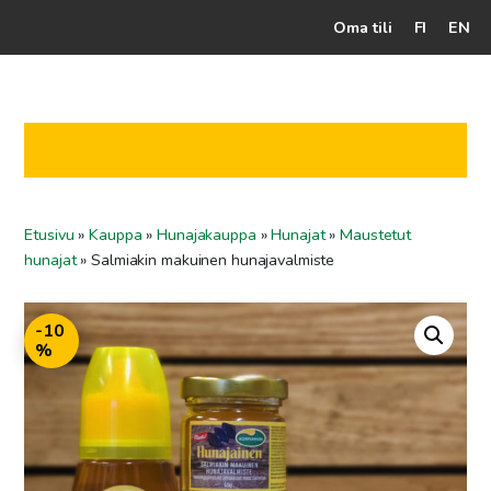
Oma tili
FI
EN
Kassalle
Hunajatuotteet
Mehiläistarhaaja
Etusivu
»
Kauppa
»
Hunajakauppa
»
Hunajat
»
Maustetut
Jälleenmyyjät
hunajat
»
Salmiakin makuinen hunajavalmiste
Yritys
-10
Yhteydenotto
%
Ohjeet ja vinkit