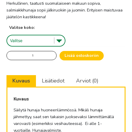
4.50€
Herkullinen, taatusti suomalaiseen makuun sopiva,
salmiakkihunaja sopii jälkiruokiin ja juomiin. Erityisen maistuvaa
-
jäätelön kastikkeena!
5.31€
Valitse koko:
Salmiakin
Lisää ostoskoriin
makuinen
hunajavalmiste
määrä
Kuvaus
Lisätiedot
Arviot (0)
Kuvaus
Säilytä hunaja huoneenlämmössä. Mikäli hunaja
jähmettyy, saat sen takaisin juoksevaksi lämmittämällä
varovasti (esimerkiksi vesihauteessa). Ei alle 1-
vuotiaille. Hunajavalmiste.