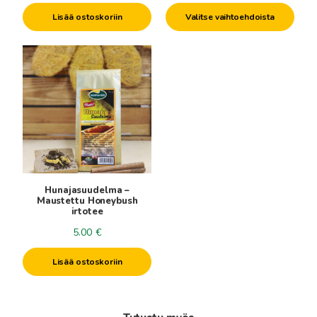
3.00€
Lisää ostoskoriin
Valitse vaihtoehdoista
-
5.90€
Hunajasuudelma –
Maustettu Honeybush
irtotee
5.00
€
Lisää ostoskoriin