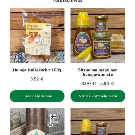
Tutustu myös
Tällä
tuotteella
on
useampi
muunnelma.
Voit
tehdä
valinnat
tuotteen
Hunaja Nallekarkit 100g
Sitruunan makuinen
sivulla.
hunajavalmiste
3.52
€
Hintaluokk
3.00
€
–
5.90
€
3.00€
Lisää ostoskoriin
Valitse vaihtoehdoista
-
5.90€
Tällä
tuotteella
on
useampi