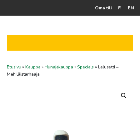
Oma tili
FI
EN
Kassalle
Hunajatuotteet
Mehiläistarhaaja
Etusivu
»
Kauppa
»
Hunajakauppa
»
Specials
»
Lelusetti –
Jälleenmyyjät
Mehiläistarhaaja
Yritys
Yhteydenotto
Ohjeet ja vinkit