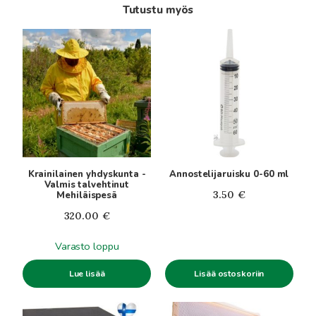
Tutustu myös
Krainilainen yhdyskunta -
Annostelijaruisku 0-60 ml
Valmis talvehtinut
3.50
€
Mehiläispesä
320.00
€
Varasto loppu
Lisää ostoskoriin
Lue lisää