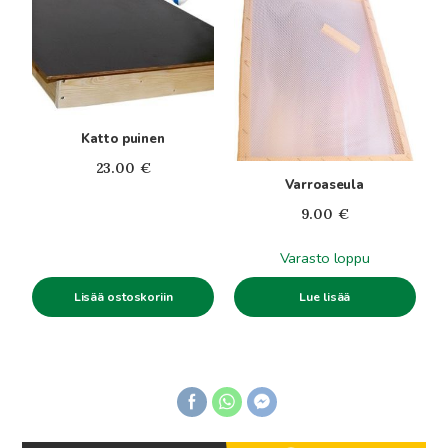
Katto puinen
23.00
€
Varroaseula
9.00
€
Varasto loppu
Lisää ostoskoriin
Lue lisää