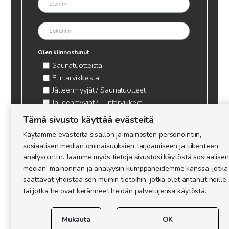
Olen kiinnostunut
Saunatuotteista
Elintarvikkeista
Jälleenmyyjät / Saunatuotteet
Jälleenmyyjät / Elintarvikkeet
Kynttilätarvikkeet & mehiläisvaha
Tämä sivusto käyttää evästeitä
Mehiläistarvikkeet
Käytämme evästeitä sisällön ja mainosten personointiin,
Ajankohtaista & tietopaketit tarhaajalle
sosiaalisen median ominaisuuksien tarjoamiseen ja liikenteen
analysointiin. Jaamme myös tietoja sivustosi käytöstä sosiaalisen
median, mainonnan ja analyysin kumppaneidemme kanssa, jotka
saattavat yhdistää sen muihin tietoihin, jotka olet antanut heille
tai jotka he ovat keränneet heidän palvelujensa käytöstä.
Mukauta
OK