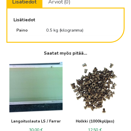
Lisätiedot
Arviot (0)
Lisätiedot
Paino
0.5 kg (kilogramma)
Saatat myös pitää...
Tällä
tuotteella
on
useampi
muunnelma.
Voit
tehdä
valinnat
tuotteen
Langoituslauta LS / Farrar
Holkki (1000kpl/pss)
sivulla.
30.00
€
12.50
€