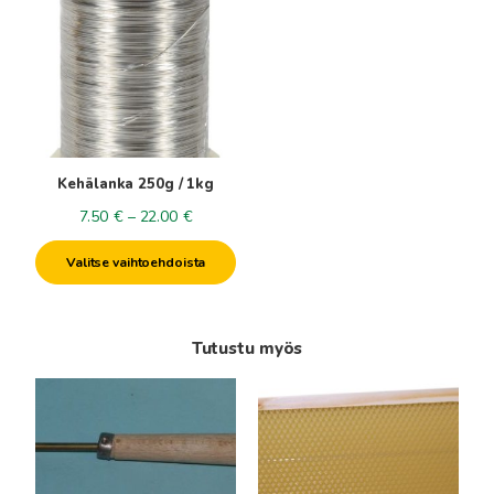
on
useampi
muunnelma.
Voit
tehdä
valinnat
tuotteen
Kehälanka 250g / 1kg
sivulla.
Hintaluokka:
7.50
€
–
22.00
€
7.50€
Valitse vaihtoehdoista
-
22.00€
Tutustu myös
Tällä
tuotteella
on
useampi
muunnelma.