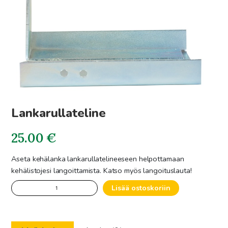
Lankarullateline
25.00
€
Aseta kehälanka lankarullatelineeseen helpottamaan
kehälistojesi langoittamista. Katso myös langoituslauta!
Lankarullateline
Lisää ostoskoriin
määrä