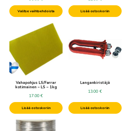
Valitse vaihtoehdoista
Lisää ostoskoriin
Vahapohjus LS/Farrar
Langankiristäjä
kotimainen – LS – 1kg
13.00
€
17.00
€
Lisää ostoskoriin
Lisää ostoskoriin
Tällä
tuotteella