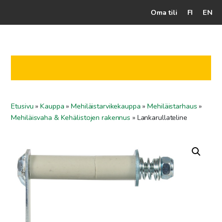
Oma tili
FI
EN
Kassalle
Hunajatuotteet
Mehiläistarhaaja
Etusivu
»
Kauppa
»
Mehiläistarvikekauppa
»
Mehiläistarhaus
»
Jälleenmyyjät
Mehiläisvaha & Kehälistojen rakennus
»
Lankarullateline
Yritys
Yhteydenotto
Ohjeet ja vinkit