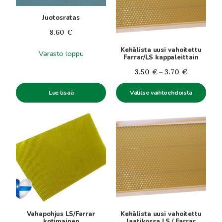
Voit
Juotosratas
tehdä
valinnat
8.60
€
tuotteen
Kehälista uusi vahoitettu
Varasto loppu
sivulla.
Farrar/LS kappaleittain
Hintaluokka
3.50
€
–
3.70
€
3.50€
Lue lisää
Valitse vaihtoehdoista
-
3.70€
Tällä
Tällä
tuotteella
tuotteella
on
on
useampi
useampi
muunnelma.
muunnelma.
Voit
Voit
tehdä
tehdä
valinnat
valinnat
tuotteen
tuotteen
Vahapohjus LS/Farrar
Kehälista uusi vahoitettu
sivulla.
sivulla.
kotimainen
laatikossa LS / Farrar