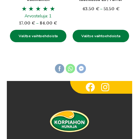
Hintaluok
43.50
€
–
51.50
€
Arvosteluja: 1
43.50€
Hintaluokka:
-
17.00
€
–
84.00
€
17.00€
51.50€
Valitse vaihtoehdoista
Valitse vaihtoehdoista
-
84.00€