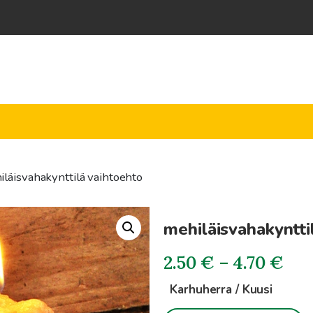
iläisvahakynttilä vaihtoehto
mehiläisvahakyntti
Hin
2.50
€
–
4.70
€
2.5
Karhuherra / Kuusi