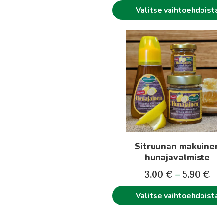
-
Valitse vaihtoehdoist
5.
Tällä
tuotteella
on
useampi
muunnelma.
Voit
tehdä
valinnat
tuotteen
Sitruunan makuine
sivulla.
hunajavalmiste
H
3.00
€
–
5.90
€
3
Valitse vaihtoehdoist
-
5