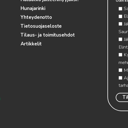
Olen ki
S
Hunajarinki
El
Yhteydenotto
Jä
Tietosuojaseloste
Saun
Tilaus- ja toimitusehdot
Jä
Artikkelit
Elin
Ky
mehi
Me
Aj
tarha