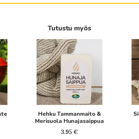
Tutustu myös
ste
Hehku Tammanmaito &
S
Merisuola Hunajasaippua
ntaluokka:
3.95
€
69€