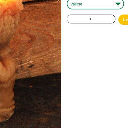
-
4.7
mehiläisvahakynttilä
Li
vaihtoehto
määrä