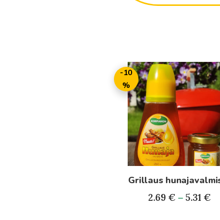
Tällä
-10
tuotteella
%
on
useampi
muunnelma.
Voit
tehdä
valinnat
tuotteen
Grillaus hunajavalmi
sivulla.
Hi
2.69
€
–
5.31
€
2.