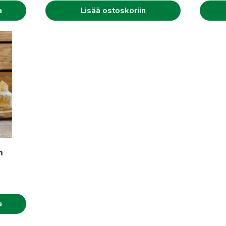
a
Lisää ostoskoriin
31€
n
intaluokka:
.00€
a
.90€