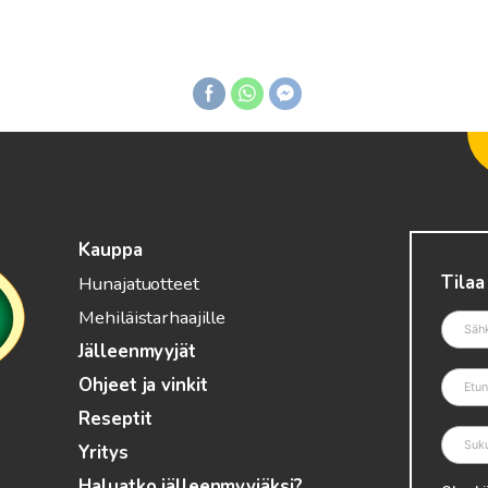
Kauppa
Tilaa
Hunajatuotteet
Mehiläistarhaajille
Jälleenmyyjät
Ohjeet ja vinkit
Reseptit
Yritys
Haluatko jälleenmyyjäksi?