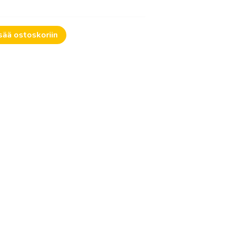
0€
sää ostoskoriin