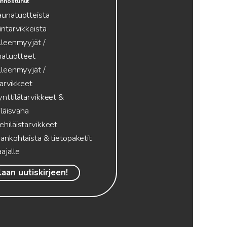
innostunut
aunatuotteista
intarvikkeista
lleenmyyjät /
atuotteet
lleenmyyjät /
tarvikkeet
nttilätarvikkeet &
läisvaha
hiläistarvikkeet
ankohtaista & tietopaketit
ajalle