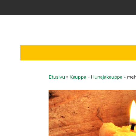
Etusivu
»
Kauppa
»
Hunajakauppa
»
meh