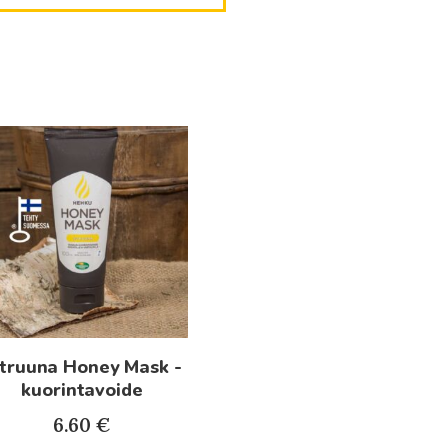
itruuna Honey Mask -
kuorintavoide
6.60
€