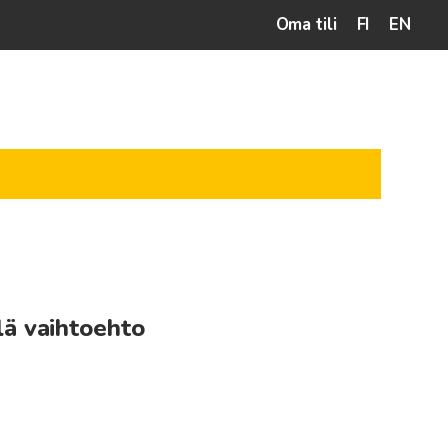
Oma tili
FI
EN
lä vaihtoehto
taluokka:
0€