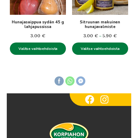
tehdä
tehdä
valinnat
valinnat
tuotteen
tuotteen
Hunajasaippua sydän 45 g
Sitruunan makuinen
sivulla.
sivulla.
lahjapussissa
hunajavalmiste
Hintaluokk
3.00
€
3.00
€
–
5.90
€
3.00€
Valitse vaihtoehdoista
Valitse vaihtoehdoista
-
5.90€