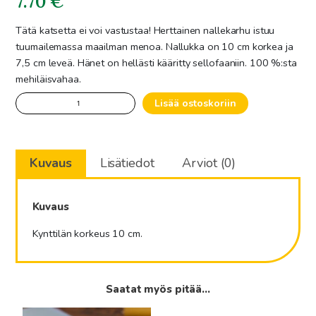
7.70
€
Tätä katsetta ei voi vastustaa! Herttainen nallekarhu istuu
tuumailemassa maailman menoa. Nallukka on 10 cm korkea ja
7,5 cm leveä. Hänet on hellästi kääritty sellofaaniin. 100 %:sta
mehiläisvahaa.
Mietiskelijänalle,
Lisää ostoskoriin
mehiläisvahakynttilä
määrä
Kuvaus
Lisätiedot
Arviot (0)
Kuvaus
Kynttilän korkeus 10 cm.
Saatat myös pitää...
Tällä