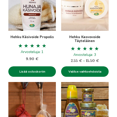
useampi
muunnelma.
Voit
tehdä
valinnat
tuotteen
Hehku Käsivoide Propolis
Hehku Kasvovoide
sivulla.
Täyteläinen
Arvosteluja: 1
Arvosteluja: 3
9.90
€
Hintaluokk
2.55
€
–
15.50
€
2.55€
Lisää ostoskoriin
Valitse vaihtoehdoista
-
15.50€
Tällä
Tällä
tuotteella
tuotteella
on
on
useampi
useampi
muunnelma.
muunnelma.
Voit
Voit