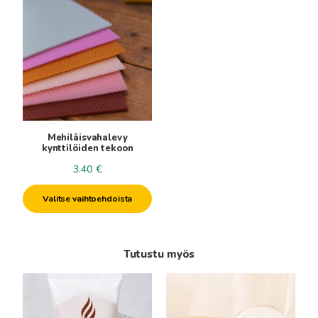
tuotteella
on
useampi
muunnelma.
Voit
tehdä
valinnat
tuotteen
Mehiläisvahalevy
sivulla.
kynttilöiden tekoon
3.40
€
Valitse vaihtoehdoista
Tutustu myös
Tällä
tuotteella
on