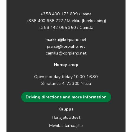
+358 400 173 699 / Jaana
+358 400 658 727 / Markku
(beekeeping)
+358 442 055 350 / Camilla
markku@korpiaho.net
jaana@korpiaho.net
camilla@korpiaho.net
Honey shop
Open monday-friday 10.00-16.30
Simolantie 4, 73300 Nilsiä
Driving directions and more information
Kauppa
Hunajatuotteet
Mehiläistarhaajille