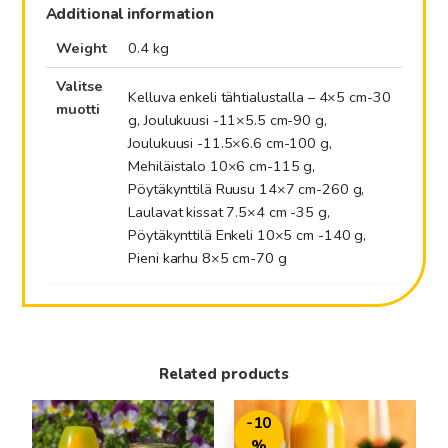
Additional information
Weight
0.4 kg
Valitse
Kelluva enkeli tähtialustalla – 4×5 cm-30
muotti
g, Joulukuusi -11×5.5 cm-90 g,
Joulukuusi -11.5×6.6 cm-100 g,
Mehiläistalo 10×6 cm-115 g,
Pöytäkynttilä Ruusu 14×7 cm-260 g,
Laulavat kissat 7.5×4 cm -35 g,
Pöytäkynttilä Enkeli 10×5 cm -140 g,
Pieni karhu 8×5 cm-70 g
Related products
This
This
-10
product
product
%