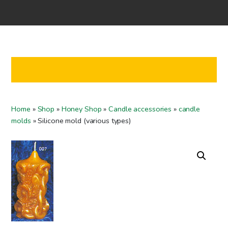
Home
Shop
Co-operation
Contact us
FI
Home
»
Shop
»
Honey Shop
»
Candle accessories
»
candle
EN
molds
»
Silicone mold (various types)
To checkout