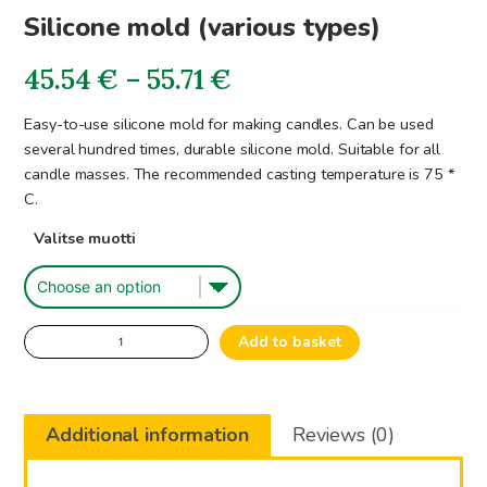
Silicone mold (various types)
Price
45.54
€
–
55.71
€
range:
Easy-to-use silicone mold for making candles. Can be used
several hundred times, durable silicone mold. Suitable for all
45.54€
candle masses. The recommended casting temperature is 75 *
C.
through
Valitse muotti
55.71€
Silicone
Add to basket
mold
(various
types)
Additional information
Reviews (0)
quantity