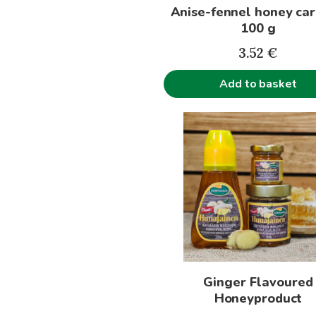
Anise-fennel honey ca
100 g
3.52
€
Add to basket
This
product
has
multiple
variants.
The
options
may
be
Ginger Flavoured
chosen
Honeyproduct
on