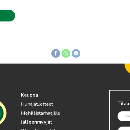
rice
ange:
.00€
hrough
.90€
Kauppa
Tilaa
Hunajatuotteet
Mehiläistarhaajille
Jälleenmyyjät