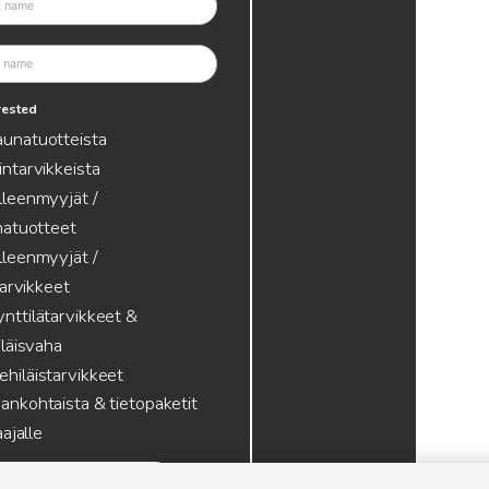
erested
aunatuotteista
intarvikkeista
lleenmyyjät /
atuotteet
lleenmyyjät /
tarvikkeet
nttilätarvikkeet &
läisvaha
hiläistarvikkeet
ankohtaista & tietopaketit
ajalle