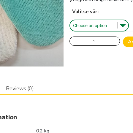
Valitse väri
Peeling
A
pan
quantity
Reviews (0)
mation
0.2 kg