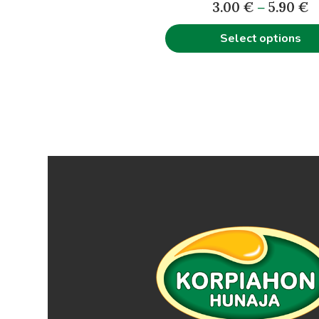
P
the
3.00
€
–
5.90
€
r
product
Select options
3
page
t
5