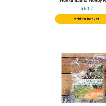
Hehku Sauna Honey R
6.60
€
Add to basket