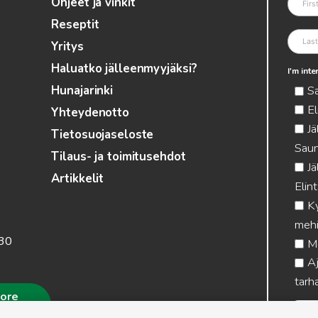
Ohjeet ja vinkit
Reseptit
Yritys
Haluatko jälleenmyyjäksi?
I'm int
S
Hunajarinki
El
Yhteydenotto
Jä
Tietosuojaseloste
Saun
Tilaus- ja toimitusehdot
Jä
Artikkelit
Elin
Ky
mehi
.30
Me
Aj
tarha
more