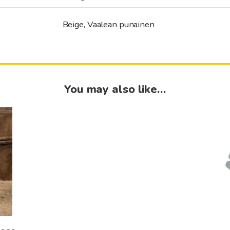
Beige, Vaalean punainen
You may also like…
This
produc
has
multip
variant
The
option
may
be