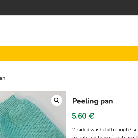
pan
Peeling pan
5.60
€
2-sided washcloth rough / soft
(rough and beige facial care (s