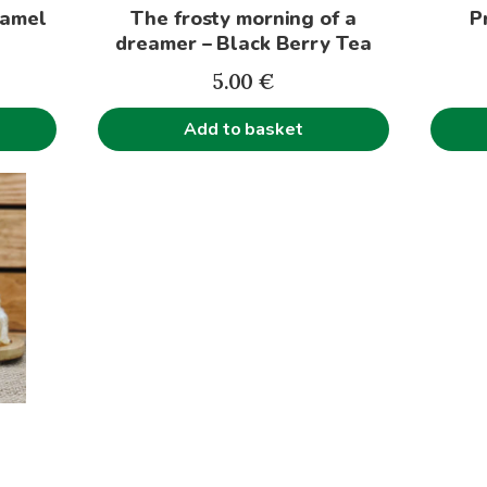
ramel
The frosty morning of a
P
dreamer – Black Berry Tea
5.00
€
Add to basket