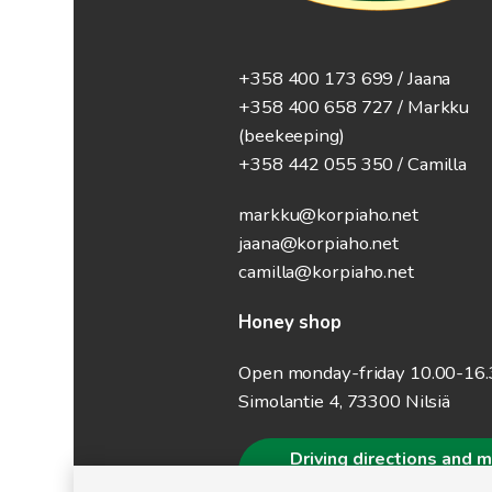
+358 400 173 699 / Jaana
+358 400 658 727 / Markku
(beekeeping)
+358 442 055 350 / Camilla
markku@korpiaho.net
jaana@korpiaho.net
camilla@korpiaho.net
Honey shop
Open monday-friday 10.00-16
Simolantie 4, 73300 Nilsiä
Driving directions and 
information