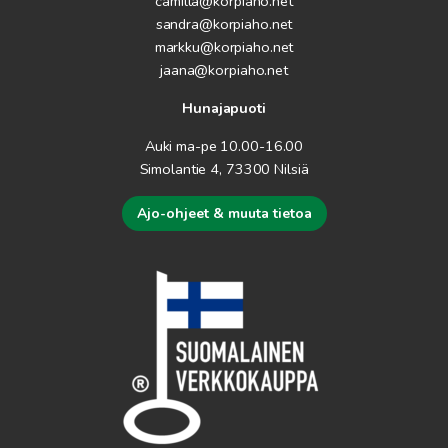
camilla@korpiaho.net
sandra@korpiaho.net
markku@korpiaho.net
jaana@korpiaho.net
Hunajapuoti
Auki ma-pe 10.00-16.00
Simolantie 4, 73300 Nilsiä
Ajo-ohjeet & muuta tietoa