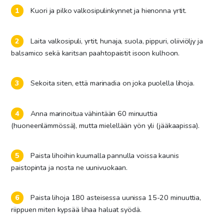
Kuori ja pilko valkosipulinkynnet ja hienonna yrtit.
Laita valkosipuli, yrtit, hunaja, suola, pippuri, oliiviöljy ja
balsamico sekä karitsan paahtopaistit isoon kulhoon.
Sekoita siten, että marinadia on joka puolella lihoja.
Anna marinoitua vähintään 60 minuuttia
(huoneenlämmössä), mutta mielellään yön yli (jääkaapissa).
Paista lihoihin kuumalla pannulla voissa kaunis
paistopinta ja nosta ne uunivuokaan.
Paista lihoja 180 asteisessa uunissa 15-20 minuuttia,
riippuen miten kypsää lihaa haluat syödä.