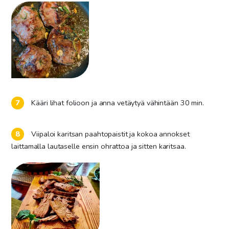
Kääri lihat folioon ja anna vetäytyä vähintään 30 min.
Viipaloi karitsan paahtopaistit ja kokoa annokset
laittamalla lautaselle ensin ohrattoa ja sitten karitsaa.