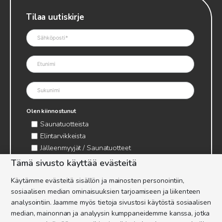
Tilaa uutiskirje
Olen kiinnostunut
Saunatuotteista
Elintarvikkeista
Jälleenmyyjät / Saunatuotteet
Jälleenmyyjät / Elintarvikkeet
Tämä sivusto käyttää evästeitä
Kynttilätarvikkeet & mehiläisvaha
Käytämme evästeitä sisällön ja mainosten personointiin,
Mehiläistarvikkeet
sosiaalisen median ominaisuuksien tarjoamiseen ja liikenteen
Ajankohtaista & tietopaketit tarhaajalle
analysointiin. Jaamme myös tietoja sivustosi käytöstä sosiaalisen
median, mainonnan ja analyysin kumppaneidemme kanssa, jotka