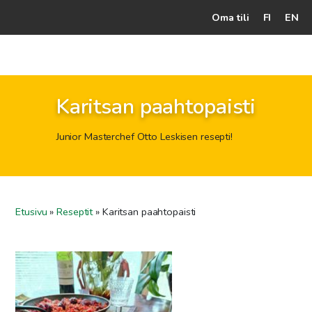
Oma tili
FI
EN
Kassalle
Hunajatuotteet
Karitsan paahtopaisti
Mehiläistarhaaja
Junior Masterchef Otto Leskisen resepti!
Jälleenmyyjät
Yritys
Yhteydenotto
Etusivu
»
Reseptit
»
Karitsan paahtopaisti
Ohjeet ja vinkit