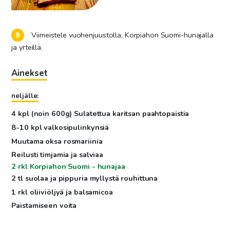
Viimeistele vuohenjuustolla, Korpiahon Suomi-hunajalla
ja yrteillä.
Ainekset
neljälle:
4 kpl (noin 600g) Sulatettua karitsan paahtopaistia
8-10 kpl valkosipulinkynsiä
Muutama oksa rosmariinia
Reilusti timjamia ja salviaa
2 rkl Korpiahon Suomi - hunajaa
2 tl suolaa ja pippuria myllystä rouhittuna
1 rkl oliiviöljyä ja balsamicoa
Paistamiseen voita