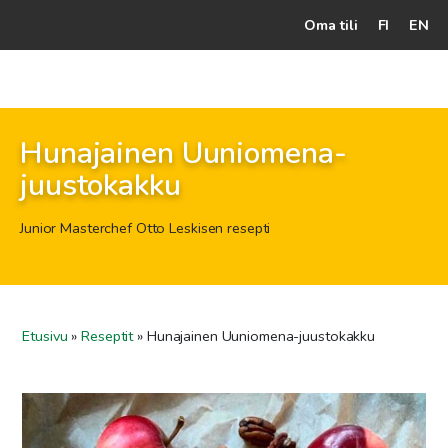
Oma tili
FI
EN
Kassalle
Hunajatuotteet
Hunajainen Uuniomena-
Mehiläistarhaaja
juustokakku
Jälleenmyyjät
Junior Masterchef Otto Leskisen resepti
Yritys
Yhteydenotto
Etusivu
»
Reseptit
»
Hunajainen Uuniomena-juustokakku
Ohjeet ja vinkit