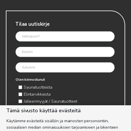
Tilaa uutiskirje
Olen kiinnostunut
Saunatuotteista
Elintarvikkeista
Jälleenmyyjät / Saunatuotteet
Jälleenmyyjät / Elintarvikkeet
Tämä sivusto käyttää evästeitä
Kynttilätarvikkeet & mehiläisvaha
Käytämme evästeitä sisällön ja mainosten personointiin,
Mehiläistarvikkeet
sosiaalisen median ominaisuuksien tarjoamiseen ja liikenteen
Ajankohtaista & tietopaketit tarhaajalle