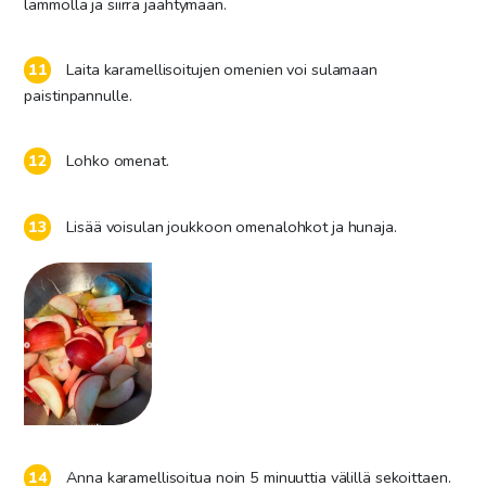
lämmöllä ja siirrä jäähtymään.
Laita karamellisoitujen omenien voi sulamaan
paistinpannulle.
Lohko omenat.
Lisää voisulan joukkoon omenalohkot ja hunaja.
Anna karamellisoitua noin 5 minuuttia välillä sekoittaen.