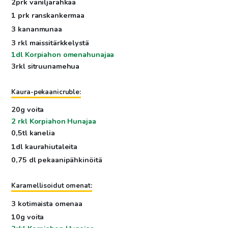
2prk vaniljarahkaa
1 prk ranskankermaa
3 kananmunaa
3 rkl maissitärkkelystä
1dl Korpiahon omenahunajaa
3rkl sitruunamehua
Kaura-pekaanicruble:
20g voita
2 rkl Korpiahon Hunajaa
0,5tl kanelia
1dl kaurahiutaleita
0,75 dl pekaanipähkinöitä
Karamellisoidut omenat:
3 kotimaista omenaa
10g voita