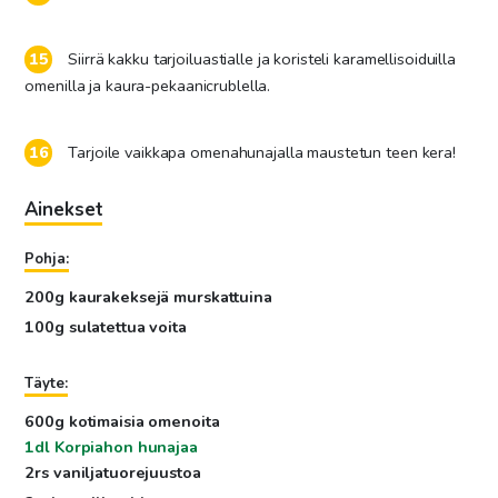
Siirrä kakku tarjoiluastialle ja koristeli karamellisoiduilla
omenilla ja kaura-pekaanicrublella.
Tarjoile vaikkapa omenahunajalla maustetun teen kera!
Ainekset
Pohja:
200g kaurakeksejä murskattuina
100g sulatettua voita
Täyte:
600g kotimaisia omenoita
1dl Korpiahon hunajaa
2rs vaniljatuorejuustoa