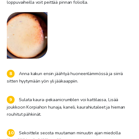
loppuvaiheilla voit peittää pinnan foliolla.
Anna kakun ensin jäähtyä huoneenlämmössä ja siirrä
sitten hyytymään yön yli jääkaappiin.
Sulata kaura-pekaanicrumblen voi kattilassa, Lisää
joukkoon Korpiahon hunaja, kaneli, kaurahiutaleet ja hieman
rouhitut pähkinät.
Sekoittele seosta muutaman minuutin ajan miedolla