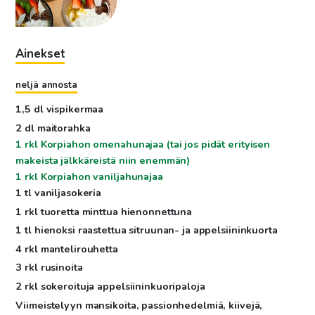
Ainekset
neljä annosta
1,5 dl vispikermaa
2 dl maitorahka
1 rkl Korpiahon omenahunajaa (tai jos pidät erityisen
makeista jälkkäreistä niin enemmän)
1 rkl Korpiahon vaniljahunajaa
1 tl vaniljasokeria
1 rkl tuoretta minttua hienonnettuna
1 tl hienoksi raastettua sitruunan- ja appelsiininkuorta
4 rkl mantelirouhetta
3 rkl rusinoita
2 rkl sokeroituja appelsiininkuoripaloja
Viimeistelyyn mansikoita, passionhedelmiä, kiivejä,