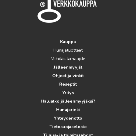
Kauppa
Hunajatuotteet
Mehiläistarhaajille
Jälleenmyyjät
Ohjeet ja vinkit
Reseptit
Yritys
Haluatko jälleenmyyjäksi?
Hunajarinki
Yhteydenotto
Tietosuojaseloste
Tilaus- ja toimitusehdot