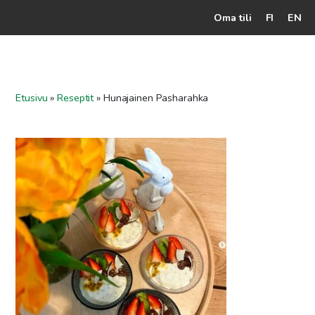
Oma tili
FI
EN
Kassalle
Hunajatuotteet
Etusivu
»
Reseptit
»
Hunajainen Pasharahka
Mehiläistarhaaja
Jälleenmyyjät
Yritys
Yhteydenotto
Ohjeet ja vinkit