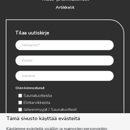
Artikkelit
Tilaa uutiskirje
Olen kiinnostunut
Saunatuotteista
Elintarvikkeista
Jälleenmyyjät / Saunatuotteet
Jälleenmyyjät / Elintarvikkeet
Tämä sivusto käyttää evästeitä
Kynttilätarvikkeet & mehiläisvaha
Käytämme evästeitä sisällön ja mainosten personointiin,