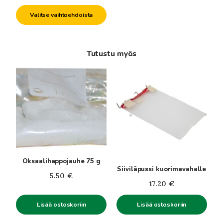
7.50€
Valitse vaihtoehdoista
-
22.00€
Tutustu myös
Oksaalihappojauhe 75 g
Siiviläpussi kuorimavahalle
5.50
€
17.20
€
Lisää ostoskoriin
Lisää ostoskoriin