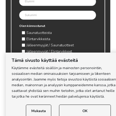
Olen kiinnostunut
Saunatuotteista
Elintarvikkeista
Jälleenmyyjät / Saunatuotteet
Jälleenmyyjät / Elintarvikkeet
Kynttilätarvikkeet & mehiläisvaha
Tämä sivusto käyttää evästeitä
Mehiläistarvikkeet
Käytämme evästeitä sisällön ja mainosten personointiin,
Ajankohtaista & tietopaketit tarhaajalle
sosiaalisen median ominaisuuksien tarjoamiseen ja liikenteen
analysointiin. Jaamme myös tietoja sivustosi käytöstä sosiaalisen
median, mainonnan ja analyysin kumppaneidemme kanssa, jotka
saattavat yhdistää sen muihin tietoihin, jotka olet antanut heille
tai jotka he ovat keränneet heidän palvelujensa käytöstä.
Mukauta
OK