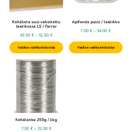
tehdä
tehdä
valinnat
valinnat
tuotteen
tuotteen
Kehälista uusi vahoitettu
Apifonda pussi / laatikko
sivulla.
sivulla.
laatikossa LS / Farrar
Hintaluokka
7.00
€
–
34.00
€
Hintaluokka:
43.50
€
–
51.50
€
7.00€
43.50€
-
Valitse vaihtoehdoista
Valitse vaihtoehdoista
-
34.00€
51.50€
Tällä
tuotteella
on
useampi
muunnelma.
Voit
tehdä
valinnat
tuotteen
Kehälanka 250g / 1kg
sivulla.
Hintaluokka:
7.50
€
–
22.00
€