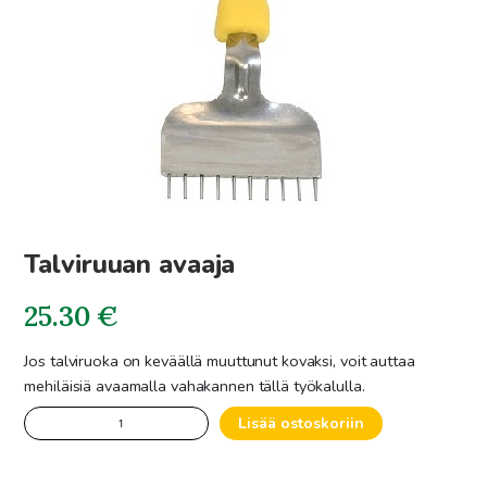
Talviruuan avaaja
25.30
€
Jos talviruoka on keväällä muuttunut kovaksi, voit auttaa
mehiläisiä avaamalla vahakannen tällä työkalulla.
Talviruuan
Lisää ostoskoriin
avaaja
määrä