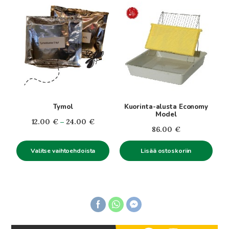
Tällä
tuotteella
on
useampi
muunnelma.
Voit
tehdä
valinnat
tuotteen
Tymol
Kuorinta-alusta Economy
sivulla.
Model
Hintaluokka:
12.00
€
–
24.00
€
86.00
€
12.00€
-
Valitse vaihtoehdoista
Lisää ostoskoriin
24.00€