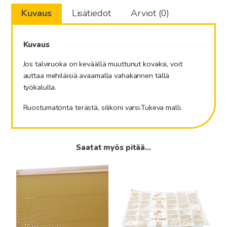
Kuvaus
Lisätiedot
Arviot (0)
Kuvaus
Jos talviruoka on keväällä muuttunut kovaksi, voit
auttaa mehiläisiä avaamalla vahakannen tällä
työkalulla.
Ruostumatonta terästä, silikoni varsi.Tukeva malli.
Saatat myös pitää...
Tällä
Tällä
tuotteella
tuotteella
on
on
useampi
useampi
muunnelma.
muunnelma.
Voit
Voit