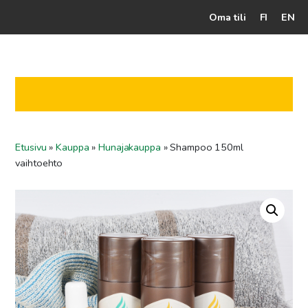
Oma tili
FI
EN
Kassalle
Hunajatuotteet
Mehiläistarhaaja
Etusivu
»
Kauppa
»
Hunajakauppa
»
Shampoo 150ml
Jälleenmyyjät
vaihtoehto
Yritys
Yhteydenotto
Ohjeet ja vinkit