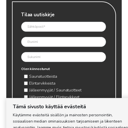
Tilaa uutiskirje
Olen kiinnostunut
Saunatuotteista
Elintarvikkeista
Jälleenmyyjät / Saunatuotteet
Jälleenmyyjät / Elintarvikkeet
Kynttilätarvikkeet & mehiläisvaha
Tämä sivusto käyttää evästeitä
Mehiläistarvikkeet
Käytämme evästeitä sisällön ja mainosten personointiin,
Ajankohtaista & tietopaketit tarhaajalle
sosiaalisen median ominaisuuksien tarjoamiseen ja liikenteen
analysointiin. Jaamme myös tietoja sivustosi käytöstä sosiaalisen