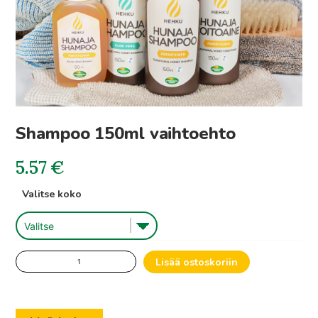
Shampoo 150ml vaihtoehto
5.57
€
Valitse koko
Shampoo
Lisää ostoskoriin
150ml
vaihtoehto
määrä