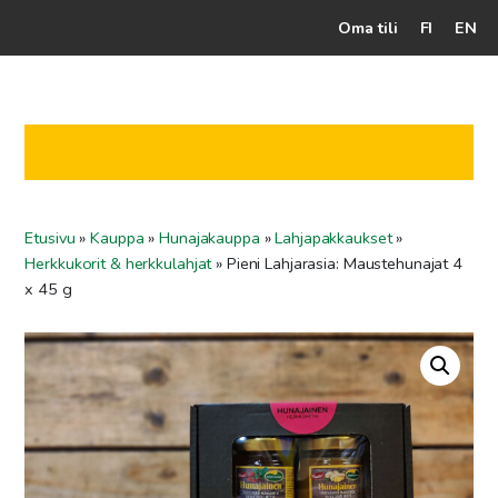
Oma tili
FI
EN
Kassalle
Hunajatuotteet
Mehiläistarhaaja
Etusivu
»
Kauppa
»
Hunajakauppa
»
Lahjapakkaukset
»
Jälleenmyyjät
Herkkukorit & herkkulahjat
»
Pieni Lahjarasia: Maustehunajat 4
Yritys
x 45 g
Yhteydenotto
Ohjeet ja vinkit