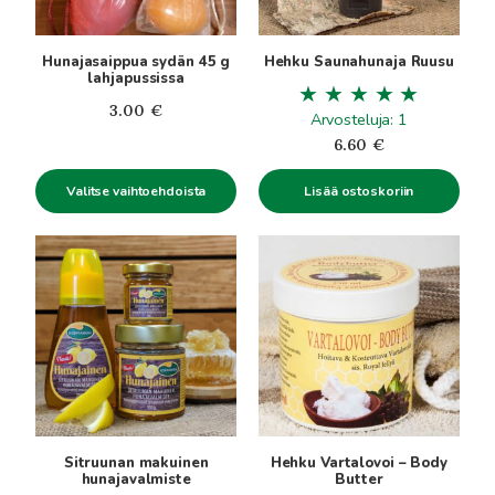
valinnat
tuotteen
Hunajasaippua sydän 45 g
Hehku Saunahunaja Ruusu
sivulla.
lahjapussissa
3.00
€
Arvosteluja: 1
6.60
€
Valitse vaihtoehdoista
Lisää ostoskoriin
Tällä
tuotteella
on
useampi
muunnelma.
Voit
tehdä
valinnat
tuotteen
Sitruunan makuinen
Hehku Vartalovoi – Body
sivulla.
hunajavalmiste
Butter