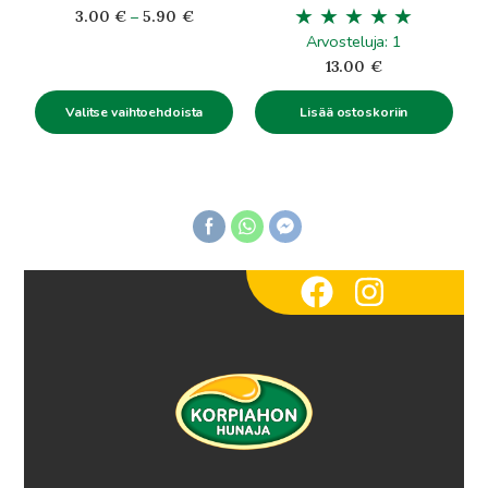
Hintaluokka:
3.00
€
–
5.90
€
3.00€
Arvosteluja: 1
-
13.00
€
5.90€
Valitse vaihtoehdoista
Lisää ostoskoriin