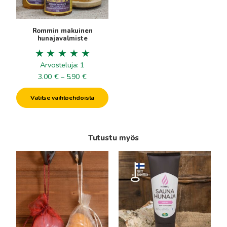
tehdä
valinnat
tuotteen
Rommin makuinen
sivulla.
hunajavalmiste
Arvosteluja: 1
Hintaluokka:
3.00
€
–
5.90
€
3.00€
Valitse vaihtoehdoista
-
5.90€
Tutustu myös
Tällä
tuotteella
on
useampi
muunnelma.
Voit
tehdä