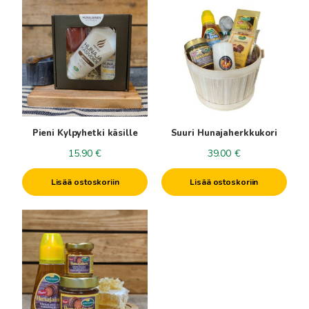
Pieni Kylpyhetki käsille
Suuri Hunajaherkkukori
15.90
€
39.00
€
Lisää ostoskoriin
Lisää ostoskoriin
Tällä
tuotteella
on
useampi
muunnelma.
Voit